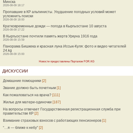
Минска
2026-08-09 18:17
Пропавшие в КР альпинисты. Ухудшение погодных условий может
усложнить поиски
2026-08-09 18:00
Кратковременные дожди — погода в Кыргызстане 10 августа
2026-08-09 17:22
В Кыргызстане почтили память жертв Уркуна 1916 года
2026-08-09 15:59
Панорама Бишкека и красная луна Иссык-Куля: фото и видео читателей
24.kg
2026-08-09 15:00
Новости предоставлены Порталом FOR.KG
ДИСКУССИИ
Домашние помощники
[2]
Звание должно быть почетным
[1]
Как пожаловаться на врача?
[111]
Жилье для матери-одиночки
[187]
На вопросы отвечает Государственная регистрационная служба при
правительстве КР
[2]
Взимание страховых взносов с работающих пенсионеров
[1]
“…я — ближе к небу”
[2]