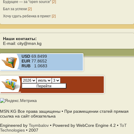
Будущее — за “open source”
[2]
Бал за успехи
[2]
Хочу сдать ребенка в приют
[2]
Наши контакты:
E-mail: city@msn.kg
USD
69.8499
EUR
77.8652
RUB
1.0683
MSN.KG Все права защищены • При размещении статей прямая
ссылка на сайт обязательна
Engineered by
Tsymbalov
• Powered by WebCore Engine 4.2 •
ToT
Technologies
• 2007