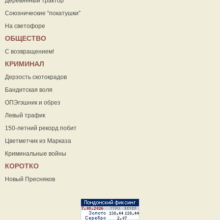
Деревянный трактор
Союзнические “покатушки”
На светофоре
ОБЩЕСТВО
С возвращением!
КРИМИНАЛ
Дерзость скотокрадов
Бандитская воля
ОПЭгэшник и обрез
Левый трафик
150-летний рекорд побит
Цветметчик из Марказа
Криминальные войны
КОРОТКО
Новый Пресняков