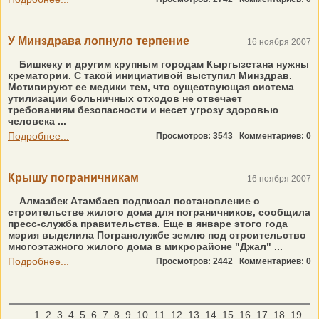
У Минздрава лопнуло терпение
16 ноября 2007
Бишкеку и другим крупным городам Кыргызстана нужны
крематории. С такой инициативой выступил Минздрав.
Мотивируют ее медики тем, что существующая система
утилизации больничных отходов не отвечает
требованиям безопасности и несет угрозу здоровью
человека ...
Подробнее...
Просмотров: 3543
Комментариев: 0
Крышу пограничникам
16 ноября 2007
Алмазбек Атамбаев подписал постановление о
строительстве жилого дома для пограничников, сообщила
пресс-служба правительства. Еще в январе этого года
мэрия выделила Погранслужбе землю под строительство
многоэтажного жилого дома в микрорайоне "Джал" ...
Подробнее...
Просмотров: 2442
Комментариев: 0
1
2
3
4
5
6
7
8
9
10
11
12
13
14
15
16
17
18
19