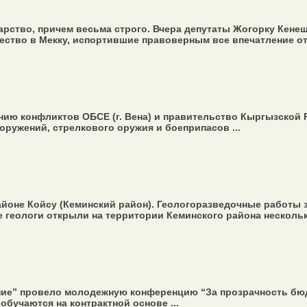
рство, причем весьма строго. Вчера депутаты Жогорку Кенеша
ство в Мекку, испортившие правоверным все впечатление от п
нию конфликтов ОБСЕ (г. Вена) и правительство Кыргызской
ружений, стрелкового оружия и боеприпасов ...
оне Койсу (Кеминский район). Геологоразведочные работы зде
ие геологи открыли на территории Кеминского района несколь
е” провело молодежную конференцию “За прозрачность бюдж
обучаются на контрактной основе ...