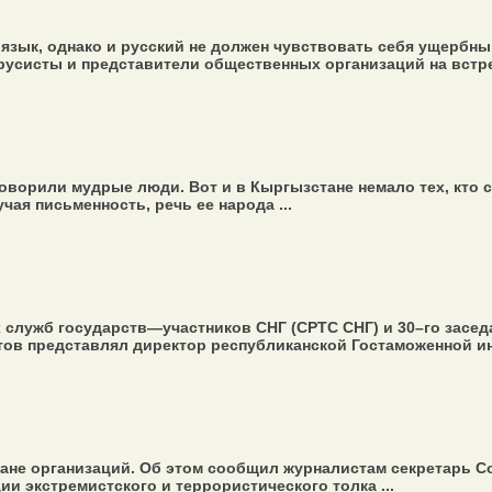
язык, однако и русский не должен чувствовать себя ущербн
усисты и представители общественных организаций на встреч
ворили мудрые люди. Вот и в Кыргызстане немало тех, кто с
ая письменность, речь ее народа ...
 служб государств—участников СНГ (СРТС СНГ) и 30–го засе
тов представлял директор республиканской Гостаможенной инс
ане организаций. Об этом сообщил журналистам секретарь Со
 экстремистского и террористического толка ...