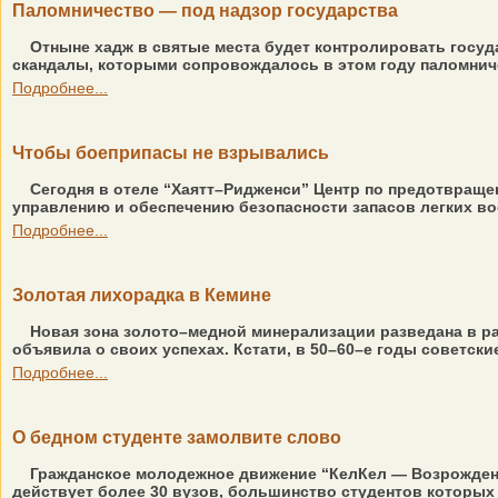
Паломничество — под надзор государства
Отныне хадж в святые места будет контролировать госуда
скандалы, которыми сопровождалось в этом году паломниче
Подробнее...
Чтобы боеприпасы не взрывались
Сегодня в отеле “Хаятт–Ридженси” Центр по предотвраще
управлению и обеспечению безопасности запасов легких воо
Подробнее...
Золотая лихорадка в Кемине
Новая зона золото–медной минерализации разведана в рай
объявила о своих успехах. Кстати, в 50–60–е годы советск
Подробнее...
О бедном студенте замолвите слово
Гражданское молодежное движение “КелКел — Возрождени
действует более 30 вузов, большинство студентов которых 