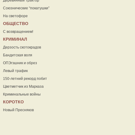
Деревянный трактор
Союзнические “покатушки”
На светофоре
ОБЩЕСТВО
С возвращением!
КРИМИНАЛ
Дерзость скотокрадов
Бандитская воля
ОПЭгэшник и обрез
Левый трафик
150-летний рекорд побит
Цветметчик из Марказа
Криминальные войны
КОРОТКО
Новый Пресняков