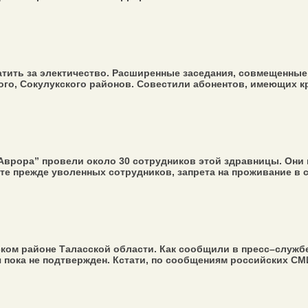
тить за электичество. Расширенные заседания, совмещенные
о, Сокулукского районов. Совестили абонентов, имеющих кр
 Аврора” провели около 30 сотрудников этой здравницы. Он
те прежде уволенных сотрудников, запрета на проживание в с
м районе Таласской области. Как сообщили в пресс–службе 
пока не подтвержден. Кстати, по сообщениям российских СМИ, 