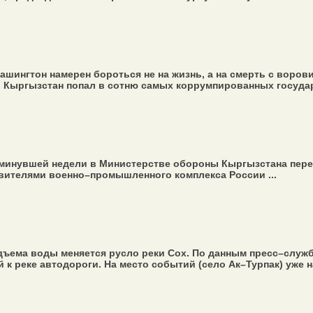
ингтон намерен бороться не на жизнь, а на смерть с воров
, Кыргызстан попал в сотню самых коррумпированных государс
минувшей недели в Министерстве обороны Кыргызстана пере
вителями военно–промышленного комплекса России ...
ъема воды меняется русло реки Сох. По данным пресс–служб
к реке автодороги. На место событий (село Ак–Турпак) уже н