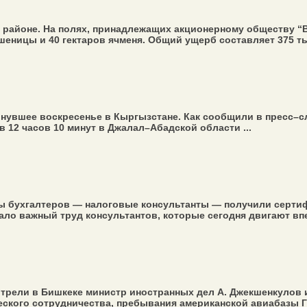
районе. На полях, принадлежащих акционерному обществу “Во
еницы и 40 гектаров ячменя. Общий ущерб составляет 375 тыс
нувшее воскресенье в Кыргызстане. Как сообщили в пресс–с
 12 часов 10 минут в Джалал–Абадской области ...
ы бухгалтеров — налоговые консультанты — получили серти
ало важный труд консультантов, которые сегодня двигают впе
рели в Бишкеке министр иностранных дел А. Джекшенкулов и
ского сотрудничества, пребывания американской авиабазы Га