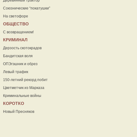
Деревянный трактор
Союзнические “покатушки”
На светофоре
ОБЩЕСТВО
С возвращением!
КРИМИНАЛ
Дерзость скотокрадов
Бандитская воля
ОПЭгэшник и обрез
Левый трафик
150-летний рекорд побит
Цветметчик из Марказа
Криминальные войны
КОРОТКО
Новый Пресняков