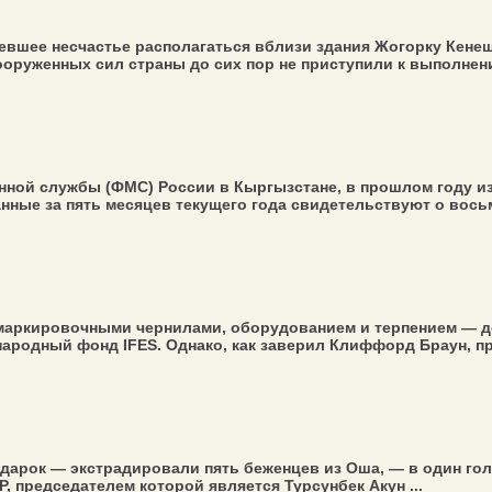
вшее несчастье располагаться вблизи здания Жогорку Кенеш
руженных сил страны до сих пор не приступили к выполнению
ной службы (ФМС) России в Кыргызстане, в прошлом году и
нные за пять месяцев текущего года свидетельствуют о восьм
маркировочными чернилами, оборудованием и терпением — д
родный фонд IFES. Однако, как заверил Клиффорд Браун, пре
дарок — экстрадировали пять беженцев из Оша, — в один го
, председателем которой является Турсунбек Акун ...