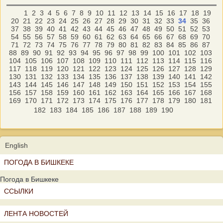
1
2
3
4
5
6
7
8
9
10
11
12
13
14
15
16
17
18
19
20
21
22
23
24
25
26
27
28
29
30
31
32
33
34
35
36
37
38
39
40
41
42
43
44
45
46
47
48
49
50
51
52
53
54
55
56
57
58
59
60
61
62
63
64
65
66
67
68
69
70
71
72
73
74
75
76
77
78
79
80
81
82
83
84
85
86
87
88
89
90
91
92
93
94
95
96
97
98
99
100
101
102
103
104
105
106
107
108
109
110
111
112
113
114
115
116
117
118
119
120
121
122
123
124
125
126
127
128
129
130
131
132
133
134
135
136
137
138
139
140
141
142
143
144
145
146
147
148
149
150
151
152
153
154
155
156
157
158
159
160
161
162
163
164
165
166
167
168
169
170
171
172
173
174
175
176
177
178
179
180
181
182
183
184
185
186
187
188
189
190
English
ПОГОДА В БИШКЕКЕ
Погода в Бишкеке
ССЫЛКИ
ЛЕНТА НОВОСТЕЙ