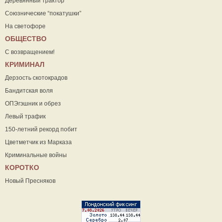
Деревянный трактор
Союзнические “покатушки”
На светофоре
ОБЩЕСТВО
С возвращением!
КРИМИНАЛ
Дерзость скотокрадов
Бандитская воля
ОПЭгэшник и обрез
Левый трафик
150-летний рекорд побит
Цветметчик из Марказа
Криминальные войны
КОРОТКО
Новый Пресняков