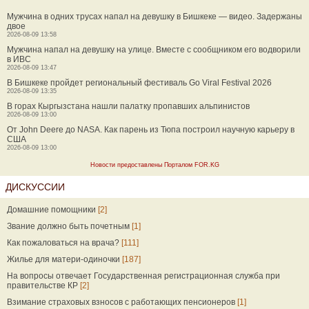
Мужчина в одних трусах напал на девушку в Бишкеке — видео. Задержаны
двое
2026-08-09 13:58
Мужчина напал на девушку на улице. Вместе с сообщником его водворили
в ИВС
2026-08-09 13:47
В Бишкеке пройдет региональный фестиваль Go Viral Festival 2026
2026-08-09 13:35
В горах Кыргызстана нашли палатку пропавших альпинистов
2026-08-09 13:00
От John Deere до NASA. Как парень из Тюпа построил научную карьеру в
США
2026-08-09 13:00
Новости предоставлены Порталом FOR.KG
ДИСКУССИИ
Домашние помощники
[2]
Звание должно быть почетным
[1]
Как пожаловаться на врача?
[111]
Жилье для матери-одиночки
[187]
На вопросы отвечает Государственная регистрационная служба при
правительстве КР
[2]
Взимание страховых взносов с работающих пенсионеров
[1]