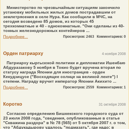
Министерство по чрезвычайным ситуациям закончило
установку мобильных жилых домов пострадавшим от
землетрясения в селе Нура. Как сообщили в МЧС, на
сегодня возведено 85 домов, из которых 45
трехкомнатные и 40 - однокомнатные. "Они сделаны из 40-
тонных железнодорожных контейнеров ...
Подробнее...
Просмотров: 2463
Комментариев: 0
Орден патриарху
4 ноября 2008
Патриарху кыргызской политики и дипломатии Ишенбаю
Абдуразакову 5 ноября в Токио будет вручена вторая по
статусу награда Японии для иностранцев - орден
Кекудзицусе ("Восходящее солнце на великой ленте") I
степени. Награду вручит император Японии Акихито ...
Подробнее...
Просмотров: 2559
Комментариев: 1
Коротко
31 октября 2008
Согласно определению Бишкекского городского суда от
23 июля 2008 года, "cведения, опубликованные в статье
"Скважина раздора" в № 78 (565) от 5 октября 2007 г. о том,
что "Абдукадырову удалось "подмазать", где надо; в