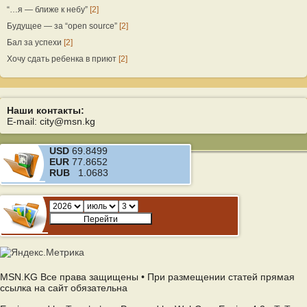
“…я — ближе к небу”
[2]
Будущее — за “open source”
[2]
Бал за успехи
[2]
Хочу сдать ребенка в приют
[2]
Наши контакты:
E-mail: city@msn.kg
USD
69.8499
EUR
77.8652
RUB
1.0683
MSN.KG Все права защищены • При размещении статей прямая
ссылка на сайт обязательна