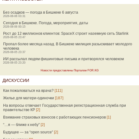
Без осадков — погода в Бишкеке 6 августа
2026-08-06 03:31
Сегодня в Бишкеке. Погода, мероприятия, даты
2026-08-06 00:15
Рост до 12 миллионов клиентов: SpaceX строит наземную сеть Starlink
2026-08-05 23:47
Пропал более месяца назад. В Бишкеке милиция разыскивает молодого
человека
2026-08-05 23:37
ИИ рассылал людям фишинговые письма и притворялся человеком
2026-08-05 23:20
Новости предоставлены Порталом FOR.KG
ДИСКУССИИ
Как пожаловаться на врача?
[111]
Жилье для матери-одиночки
[187]
На вопросы отвечает Государственная регистрационная служба при
правительстве КР
[2]
Взимание страховых взносов с работающих пенсионеров
[1]
“…я — ближе к небу”
[2]
Будущее — за “open source”
[2]