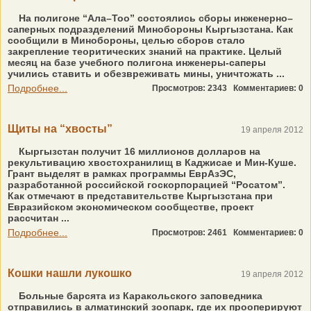
На полигоне “Ала–Тоо” состоялись сборы инженерно–
саперных подразделений Минобороны Кыргызстана. Как
сообщили в Мин­обороны, целью сборов стало
закрепление теоритических знаний на практике. Целый
месяц на базе учебного полигона инженеры-саперы
учились ставить и обезвреживать мины, уничтожать ...
Подробнее...
Просмотров: 2343
Комментариев: 0
Щиты на “хвосты”
19 апреля 2012
Кыргызстан получит 16 миллионов долларов на
рекультивацию хвостохранилищ в Каджисае и Мин-Куше.
Грант выделят в рамках программы ЕврАзЭС,
разработанной российской госкорпорацией “Росатом”.
Как отмечают в представительстве Кыргызстана при
Евразийском экономическом сообществе, проект
рассчитан ...
Подробнее...
Просмотров: 2461
Комментариев: 0
Кошки нашли лукошко
19 апреля 2012
Больные барсята из Каракольского заповедника
отправились в алматинский зоопарк, где их прооперируют