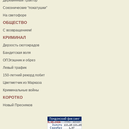
Деревянный трактор
Союзнические “покатушки”
На светофоре
ОБЩЕСТВО
С возвращением!
КРИМИНАЛ
Дерзость скотокрадов
Бандитская воля
ОПЭгэшник и обрез
Левый трафик
150-летний рекорд побит
Цветметчик из Марказа
Криминальные войны
КОРОТКО
Новый Пресняков