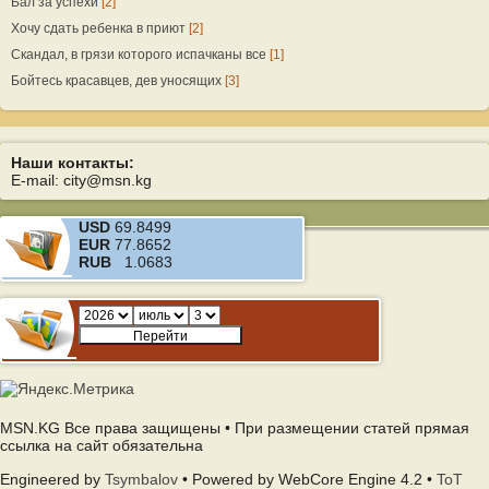
Бал за успехи
[2]
Хочу сдать ребенка в приют
[2]
Скандал, в грязи которого испачканы все
[1]
Бойтесь красавцев, дев уносящих
[3]
Наши контакты:
E-mail: city@msn.kg
USD
69.8499
EUR
77.8652
RUB
1.0683
MSN.KG Все права защищены • При размещении статей прямая
ссылка на сайт обязательна
Engineered by
Tsymbalov
• Powered by WebCore Engine 4.2 •
ToT