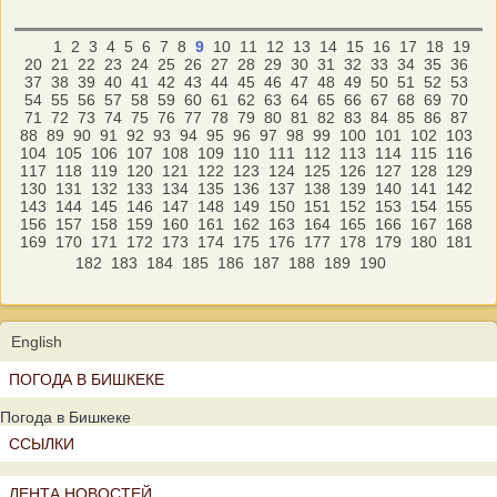
1
2
3
4
5
6
7
8
9
10
11
12
13
14
15
16
17
18
19
20
21
22
23
24
25
26
27
28
29
30
31
32
33
34
35
36
37
38
39
40
41
42
43
44
45
46
47
48
49
50
51
52
53
54
55
56
57
58
59
60
61
62
63
64
65
66
67
68
69
70
71
72
73
74
75
76
77
78
79
80
81
82
83
84
85
86
87
88
89
90
91
92
93
94
95
96
97
98
99
100
101
102
103
104
105
106
107
108
109
110
111
112
113
114
115
116
117
118
119
120
121
122
123
124
125
126
127
128
129
130
131
132
133
134
135
136
137
138
139
140
141
142
143
144
145
146
147
148
149
150
151
152
153
154
155
156
157
158
159
160
161
162
163
164
165
166
167
168
169
170
171
172
173
174
175
176
177
178
179
180
181
182
183
184
185
186
187
188
189
190
English
ПОГОДА В БИШКЕКЕ
Погода в Бишкеке
ССЫЛКИ
ЛЕНТА НОВОСТЕЙ