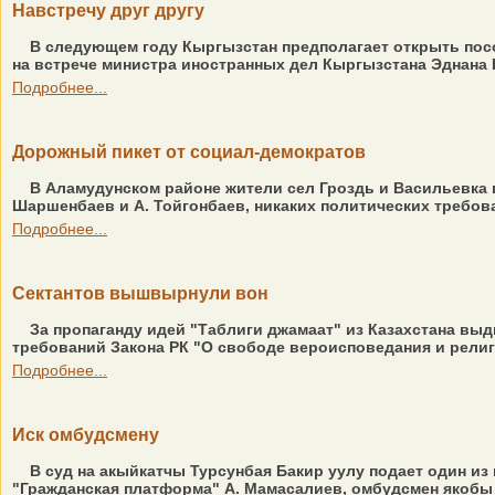
Навстречу друг другу
В следующем году Кыргызстан предполагает открыть пос
на встрече министра иностранных дел Кыргызстана Эднана К
Подробнее...
Дорожный пикет от социал-демократов
В Аламудунском районе жители сел Гроздь и Васильевка 
Шаршенбаев и А. Тойгонбаев, никаких политических требова
Подробнее...
Сектантов вышвырнули вон
За пропаганду идей "Таблиги джамаат" из Казахстана выд
требований Закона РК "О свободе вероисповедания и рели
Подробнее...
Иск омбудсмену
В суд на акыйкатчы Турсунбая Бакир уулу подает один из
"Гражданская платформа" А. Мамасалиев, омбудсмен якобы р