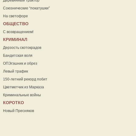
Деревянный трактор
Союзнические “покатушки”
На светофоре
ОБЩЕСТВО
С возвращением!
КРИМИНАЛ
Дерзость скотокрадов
Бандитская воля
ОПЭгэшник и обрез
Левый трафик
150-летний рекорд побит
Цветметчик из Марказа
Криминальные войны
КОРОТКО
Новый Пресняков