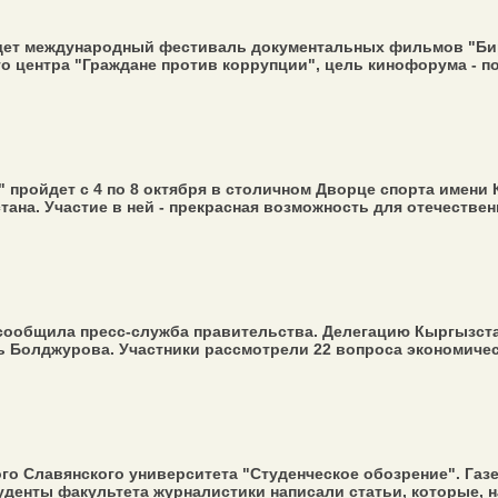
йдет международный фестиваль документальных фильмов "Бир 
го центра "Граждане против коррупции", цель кинофорума - п
 пройдет с 4 по 8 октября в столичном Дворце спорта имени
а. Участие в ней - прекрасная возможность для отечественн
сообщила пресс-служба правительства. Делегацию Кыргызста
 Болджурова. Участники рассмотрели 22 вопроса экономическо
о Славянского университета "Студенческое обозрение". Газе
денты факультета журналистики написали статьи, которые, на 