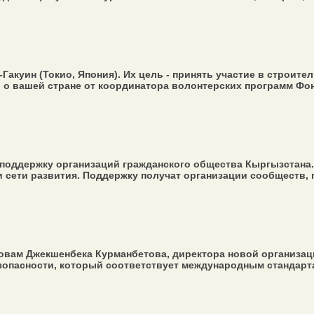
акуин (Токио, Япония). Их цель - принять участие в строит
 о вашей стране от координатора волонтерских программ Фон
 поддержку организаций гражданского общества Кыргызстана
и сети развития. Поддержку получат организации сообществ, 
овам Джекшенбека Курманбетова, директора новой организац
опасности, который соответствует международным стандартам