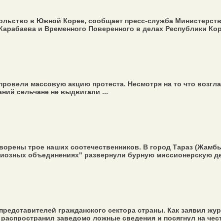
ольство в Южной Корее, сообщает пресс-служба Министерств
арабаева и Временного Поверенного в делах Республики Корея
провели массовую акцию протеста. Несмотря на то что возгл
ний сельчане не выдвигали ...
ворены трое наших соотечественников. В город Тараз (Жамбы
гиозных объединениях" развернули бурную миссионерскую дея
 представителей гражданского сектора страны. Как заявил ж
аспространил заведомо ложные сведения и посягнул на честь