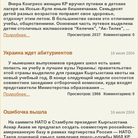
Вчера Конгресс женщин КР вручил путевки в детские
лагеря на Иссык–Куле юным бишкекчанам. Семьдесят
детей разных возрастов поправят свое здоровье,
отдохнут этим летом. В большинстве своем это отличники
учебы, общественники. Основная часть путевок выделена
детям столичных жилмассивов “Келечек”, “Ак–Тилек”, ...
Подробнее...
Просмотров: 2037
Комментариев: 0
Украина ждет абитуриентов
16 июля 2004
У нынешних выпускников средних школ есть шанс
попасть на учебу в лучшие вузы Украины: правительство
этой страны выделило для граждан Кыргызстана квоты на
новый учебный год. В конце следующей недели состоится
совместное заседание отборочной комиссии, куда входят
представители Министерства образования ...
Подробнее...
Просмотров: 1966
Комментариев: 0
Ошибочка вышла
16 июля 2004
На саммите НАТО в Стамбуле президент Кыргызстана
Аскар Акаев не предлагал создать совместную российско–
американскую базу в рамках партнерства Россия — НАТО.
Таков основной смысл заявления пресс–службы МИД КР,