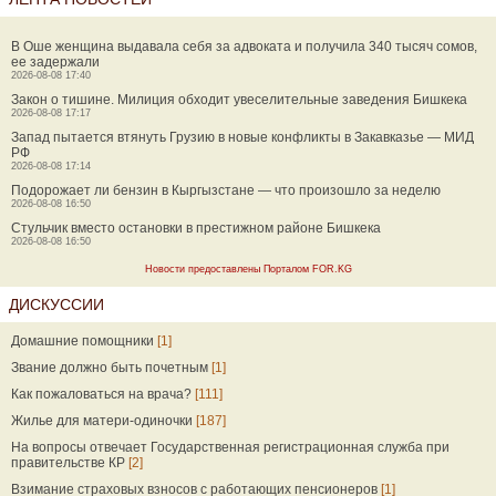
В Оше женщина выдавала себя за адвоката и получила 340 тысяч сомов,
ее задержали
2026-08-08 17:40
Закон о тишине. Милиция обходит увеселительные заведения Бишкека
2026-08-08 17:17
Запад пытается втянуть Грузию в новые конфликты в Закавказье — МИД
РФ
2026-08-08 17:14
Подорожает ли бензин в Кыргызстане — что произошло за неделю
2026-08-08 16:50
Стульчик вместо остановки в престижном районе Бишкека
2026-08-08 16:50
Новости предоставлены Порталом FOR.KG
ДИСКУССИИ
Домашние помощники
[1]
Звание должно быть почетным
[1]
Как пожаловаться на врача?
[111]
Жилье для матери-одиночки
[187]
На вопросы отвечает Государственная регистрационная служба при
правительстве КР
[2]
Взимание страховых взносов с работающих пенсионеров
[1]