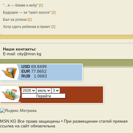
“…я — ближе к небу”
[2]
Будущее — за “open source”
[2]
Бал за успехи
[2]
Хочу сдать ребенка в приют
[2]
Наши контакты:
E-mail: city@msn.kg
USD
69.8499
EUR
77.8652
RUB
1.0683
MSN.KG Все права защищены • При размещении статей прямая
ссылка на сайт обязательна