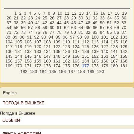
1
2
3
4
5
6
7
8
9
10
11
12
13
14
15
16
17
18
19
20
21
22
23
24
25
26
27
28
29
30
31
32
33
34
35
36
37
38
39
40
41
42
43
44
45
46
47
48
49
50
51
52
53
54
55
56
57
58
59
60
61
62
63
64
65
66
67
68
69
70
71
72
73
74
75
76
77
78
79
80
81
82
83
84
85
86
87
88
89
90
91
92
93
94
95
96
97
98
99
100
101
102
103
104
105
106
107
108
109
110
111
112
113
114
115
116
117
118
119
120
121
122
123
124
125
126
127
128
129
130
131
132
133
134
135
136
137
138
139
140
141
142
143
144
145
146
147
148
149
150
151
152
153
154
155
156
157
158
159
160
161
162
163
164
165
166
167
168
169
170
171
172
173
174
175
176
177
178
179
180
181
182
183
184
185
186
187
188
189
190
English
ПОГОДА В БИШКЕКЕ
Погода в Бишкеке
ССЫЛКИ
ЛЕНТА НОВОСТЕЙ