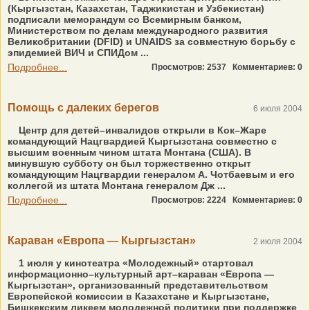
(Кыргызстан, Казахстан, Таджикистан и Узбекистан)
подписали меморандум со Всемирным банком,
Министерством по делам международного развития
Великобритании (DFID) и UNAIDS за совместную борьбу с
эпидемией ВИЧ и СПИДом ...
Подробнее...
Просмотров: 2537
Комментариев: 0
Помощь с далеких берегов
6 июля 2004
Центр для детей–инвалидов открыли в Кок–Жаре
командующий Нацгвардией Кыргызстана совместно с
высшим военным чином штата Монтана (США). В
минувшую субботу он был торжественно открыт
командующим Нацгвардии генералом А. Чотбаевым и его
коллегой из штата Монтана генералом Дж ...
Подробнее...
Просмотров: 2224
Комментариев: 0
Караван «Европа — Кыргызстан»
2 июля 2004
1 июля у кинотеатра «Молодежный» стартовал
информационно–культурный арт–караван «Европа —
Кыргызстан», организованный представительством
Европейской комиссии в Казахстане и Кыргызстане,
Бишкекским ликеем молодежной политики при поддержке