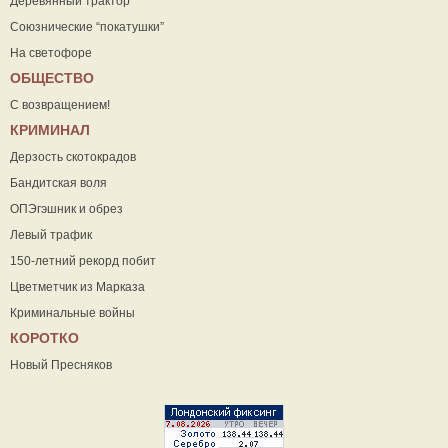
Деревянный трактор
Союзнические “покатушки”
На светофоре
ОБЩЕСТВО
С возвращением!
КРИМИНАЛ
Дерзость скотокрадов
Бандитская воля
ОПЭгэшник и обрез
Левый трафик
150-летний рекорд побит
Цветметчик из Марказа
Криминальные войны
КОРОТКО
Новый Пресняков