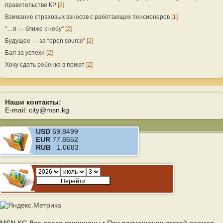
правительстве КР
[2]
Взимание страховых взносов с работающих пенсионеров
[1]
“…я — ближе к небу”
[2]
Будущее — за “open source”
[2]
Бал за успехи
[2]
Хочу сдать ребенка в приют
[2]
Наши контакты:
E-mail: city@msn.kg
USD
69.8499
EUR
77.8652
RUB
1.0683