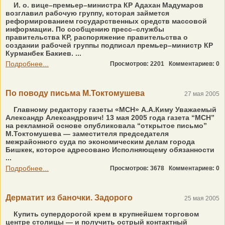
И. о. вице–премьер–министра КР Адахан Мадумаров
возглавил рабочую группу, которая займется
реформированием государственных средств массовой
информации. По сообщению пресс–службы
правительства КР, распоряжение правительства о
создании рабочей группы подписал премьер–министр КР
Курманбек Бакиев. ...
Подробнее...
Просмотров: 2201
Комментариев: 0
По поводу письма М.Токтомушева
27 мая 2005
Главному редактору газеты «МСН» А.А.Киму Уважаемый
Александр Александрович! 13 мая 2005 года газета “МСН”
на рекламной основе опубликовала “открытое письмо”
М.Токтомушева — заместителя председателя
межрайонного суда по экономическим делам города
Бишкек, которое адресовано Исполняющему обязанности
...
Подробнее...
Просмотров: 3678
Комментариев: 0
Дерматит из баночки. Задорого
25 мая 2005
Купить супердорогой крем в крупнейшем торговом
центре столицы — и получить острый контактный