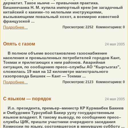
дерматит. Такое нынче — привычная практика.
Бишкекчанка Н. М. купила импортный крем (не загадочный
китайский с какими–то нелепыми инструкциями,
вызывающими повальный хохот, а всемирно известной
французской ...
Подробнее...
Просмотров: 2252
Комментариев: 0
Опять с газом
24 мая 2005
В полном объеме восстановлено газоснабжение
населения и промышленных потребителей городов Кант,
Токмак и прилегающих к ним районов. Аварийная
ситуация, по сообщению пресс–службы АО “Кыргызгаз”,
сложилась 19 мая на 12 километре магистрального
газопровода Бишкек — Кант — Токмак ...
Подробнее...
Просмотров: 2123
Комментариев: 0
С языком — порядок
24 мая 2005
И.о. президента, премьер–министр КР Курманбек Бакиев
и Омбудсмен Турсунбай Бакир уулу государственным
языком владеют. К такому выводу, по сообщению пресс–
службы ЦИК, пришли участники очередного заседания
Комиссии по языку, состоявшегося в минувшую субботу ...