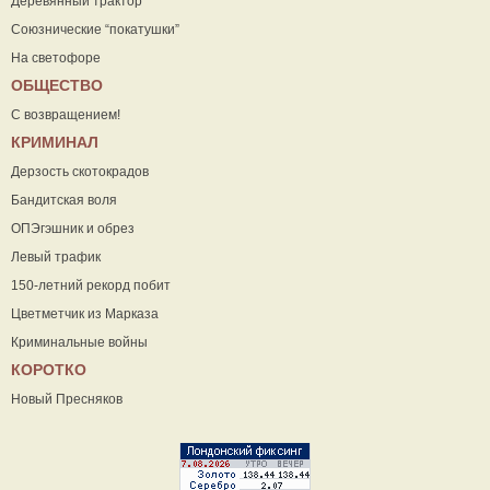
Деревянный трактор
Союзнические “покатушки”
На светофоре
ОБЩЕСТВО
С возвращением!
КРИМИНАЛ
Дерзость скотокрадов
Бандитская воля
ОПЭгэшник и обрез
Левый трафик
150-летний рекорд побит
Цветметчик из Марказа
Криминальные войны
КОРОТКО
Новый Пресняков