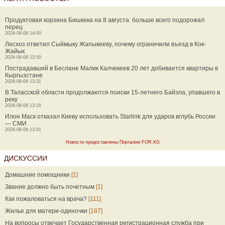
Продуктовая корзина Бишкека на 8 августа: больше всего подорожал
перец
2026-08-08 14:00
Лесхоз ответил Сыймыку Жапыкееву, почему ограничили въезд в Кок-
Жайык
2026-08-08 13:50
Пострадавший в Беслане Малик Калчекеев 20 лет добивается квартиры в
Кыргызстане
2026-08-08 13:31
В Таласской области продолжаются поиски 15-летнего Байэла, упавшего в
реку
2026-08-08 13:16
Илон Маск отказал Киеву использовать Starlink для ударов вглубь России
— СМИ
2026-08-08 13:01
Новости предоставлены Порталом FOR.KG
ДИСКУССИИ
Домашние помощники
[1]
Звание должно быть почетным
[1]
Как пожаловаться на врача?
[111]
Жилье для матери-одиночки
[187]
На вопросы отвечает Государственная регистрационная служба при