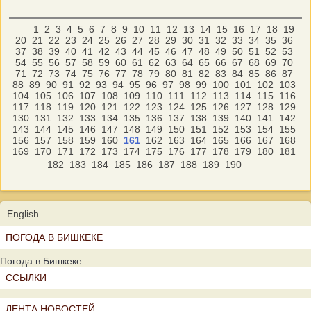
1
2
3
4
5
6
7
8
9
10
11
12
13
14
15
16
17
18
19
20
21
22
23
24
25
26
27
28
29
30
31
32
33
34
35
36
37
38
39
40
41
42
43
44
45
46
47
48
49
50
51
52
53
54
55
56
57
58
59
60
61
62
63
64
65
66
67
68
69
70
71
72
73
74
75
76
77
78
79
80
81
82
83
84
85
86
87
88
89
90
91
92
93
94
95
96
97
98
99
100
101
102
103
104
105
106
107
108
109
110
111
112
113
114
115
116
117
118
119
120
121
122
123
124
125
126
127
128
129
130
131
132
133
134
135
136
137
138
139
140
141
142
143
144
145
146
147
148
149
150
151
152
153
154
155
156
157
158
159
160
161
162
163
164
165
166
167
168
169
170
171
172
173
174
175
176
177
178
179
180
181
182
183
184
185
186
187
188
189
190
English
ПОГОДА В БИШКЕКЕ
Погода в Бишкеке
ССЫЛКИ
ЛЕНТА НОВОСТЕЙ