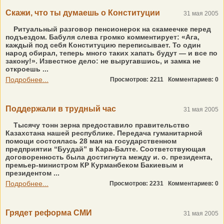
Скажи, что ты думаешь о Конституции
31 мая 2005
Ритуальный разговор пенсионерок на скамеечке перед
подъездом. Бабуля слева громко комментирует: «Ага,
каждый под себя Конституцию переписывает. То один
народ обирал, теперь много таких хапать будут — и все по
закону!». Известное дело: не выругавшись, и замка не
откроешь ...
Подробнее...
Просмотров: 2211
Комментариев: 0
Поддержали в трудный час
31 мая 2005
Тысячу тонн зерна предоставило правительство
Казахстана нашей республике. Передача гуманитарной
помощи состоялась 28 мая на государственном
предприятии “Буудай” в Кара-Балте. Соответствующая
договоренность была достигнута между и. о. президента,
премьер-министром КР Курманбеком Бакиевым и
президентом ...
Подробнее...
Просмотров: 2231
Комментариев: 0
Грядет реформа СМИ
31 мая 2005