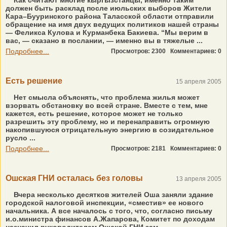
Как считают многие кыргызстанцы, именно таким
должен быть расклад после июльских выборов Жители
Кара–Бууринского района Таласской области отправили
обращение на имя двух ведущих политиков нашей страны
— Феликса Кулова и Курманбека Бакиева. “Мы верим в
вас, — сказано в послании, — именно вы в тяжелые ...
Подробнее...
Просмотров: 2300
Комментариев: 0
Есть решение
15 апреля 2005
Нет смысла объяснять, что проблема жилья может
взорвать обстановку во всей стране. Вместе с тем, мне
кажется, есть решение, которое может не только
разрешить эту проблему, но и перенаправить огромную
накопившуюся отрицательную энергию в созидательное
русло ...
Подробнее...
Просмотров: 2181
Комментариев: 0
Ошская ГНИ осталась без головы
13 апреля 2005
Вчера несколько десятков жителей Оша заняли здание
городской налоговой инспекции, «сместив» ее нового
начальника. А все началось с того, что, согласно письму
и.о.министра финансов А.Жапарова, Комитет по доходам