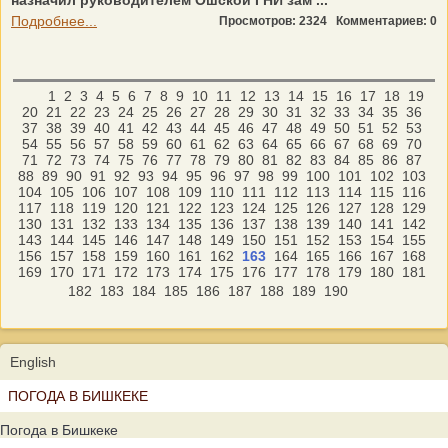
назначил руководителем Ошской ГНИ зам ...
Подробнее...
Просмотров: 2324
Комментариев: 0
1
2
3
4
5
6
7
8
9
10
11
12
13
14
15
16
17
18
19
20
21
22
23
24
25
26
27
28
29
30
31
32
33
34
35
36
37
38
39
40
41
42
43
44
45
46
47
48
49
50
51
52
53
54
55
56
57
58
59
60
61
62
63
64
65
66
67
68
69
70
71
72
73
74
75
76
77
78
79
80
81
82
83
84
85
86
87
88
89
90
91
92
93
94
95
96
97
98
99
100
101
102
103
104
105
106
107
108
109
110
111
112
113
114
115
116
117
118
119
120
121
122
123
124
125
126
127
128
129
130
131
132
133
134
135
136
137
138
139
140
141
142
143
144
145
146
147
148
149
150
151
152
153
154
155
156
157
158
159
160
161
162
163
164
165
166
167
168
169
170
171
172
173
174
175
176
177
178
179
180
181
182
183
184
185
186
187
188
189
190
English
ПОГОДА В БИШКЕКЕ
Погода в Бишкеке