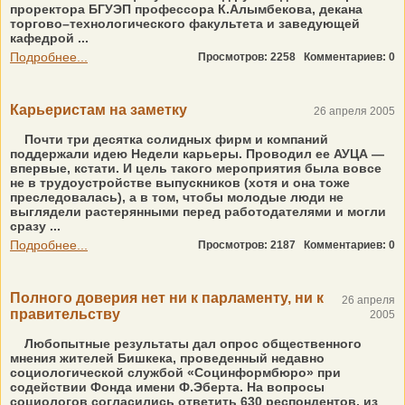
проректора БГУЭП профессора К.Алымбекова, декана
торгово–технологического факультета и заведующей
кафедрой ...
Подробнее...
Просмотров: 2258
Комментариев: 0
Карьеристам на заметку
26 апреля 2005
Почти три десятка солидных фирм и компаний
поддержали идею Недели карьеры. Проводил ее АУЦА —
впервые, кстати. И цель такого мероприятия была вовсе
не в трудоустройстве выпускников (хотя и она тоже
преследовалась), а в том, чтобы молодые люди не
выглядели растерянными перед работодателями и могли
сразу ...
Подробнее...
Просмотров: 2187
Комментариев: 0
Полного доверия нет ни к парламенту, ни к
26 апреля
правительству
2005
Любопытные результаты дал опрос общественного
мнения жителей Бишкека, проведенный недавно
социологической службой «Социнформбюро» при
содействии Фонда имени Ф.Эберта. На вопросы
социологов согласились ответить 630 респондентов, из