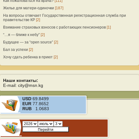
Как пожаловаться на врача?
[111]
Жилье для матери-одиночки
[187]
На вопросы отвечает Государственная регистрационная служба при
правительстве КР
[2]
Взимание страховых взносов с работающих пенсионеров
[1]
“…я — ближе к небу”
[2]
Будущее — за “open source”
[2]
Бал за успехи
[2]
Хочу сдать ребенка в приют
[2]
Наши контакты:
E-mail: city@msn.kg
USD
69.8499
EUR
77.8652
RUB
1.0683