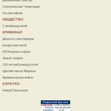
Деревянный трактор
Союзнические “покатушки”
На светофоре
ОБЩЕСТВО
С возвращением!
КРИМИНАЛ
Дерзость скотокрадов
Бандитская воля
ОПЭгэшник и обрез
Левый трафик
150-летний рекорд побит
Цветметчик из Марказа
Криминальные войны
КОРОТКО
Новый Пресняков