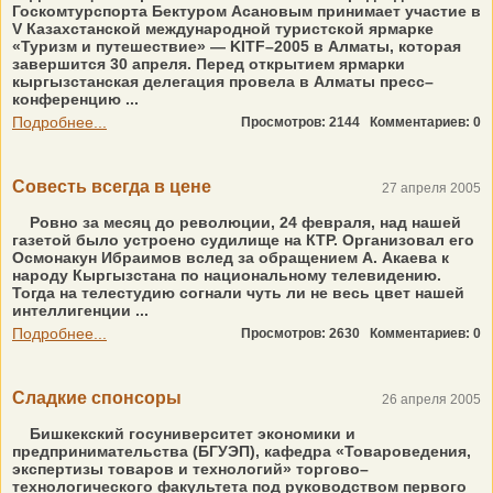
Госкомтурспорта Бектуром Асановым принимает участие в
V Казахстанской международной туристской ярмарке
«Туризм и путешествие» — KITF–2005 в Алматы, которая
завершится 30 апреля. Перед открытием ярмарки
кыргызстанская делегация провела в Алматы пресс–
конференцию ...
Подробнее...
Просмотров: 2144
Комментариев: 0
Совесть всегда в цене
27 апреля 2005
Ровно за месяц до революции, 24 февраля, над нашей
газетой было устроено судилище на КТР. Организовал его
Осмонакун Ибраимов вслед за обращением А. Акаева к
народу Кыргызстана по национальному телевидению.
Тогда на телестудию согнали чуть ли не весь цвет нашей
интеллигенции ...
Подробнее...
Просмотров: 2630
Комментариев: 0
Сладкие спонсоры
26 апреля 2005
Бишкекский госуниверситет экономики и
предпринимательства (БГУЭП), кафедра «Товароведения,
экспертизы товаров и технологий» торгово–
технологического факультета под руководством первого