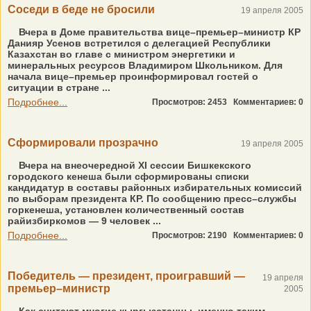
Соседи в беде не бросили
19 апреля 2005
Вчера в Доме правительства вице–премьер–министр КР
Данияр Усенов встретился с делегацией Республики
Казахстан во главе с министром энергетики и
минеральных ресурсов Владимиром Школьником. Для
начала вице–премьер проинформировал гостей о
ситуации в стране ...
Подробнее...
Просмотров: 2453
Комментариев: 0
Сформировали прозрачно
19 апреля 2005
Вчера на внеочередной XI сессии Бишкекского
городского кенеша были сформированы списки
кандидатур в составы районных избирательных комиссий
по выборам президента КР. По сообщению пресс–службы
горкенеша, установлен количественный состав
райизбиркомов — 9 человек ...
Подробнее...
Просмотров: 2190
Комментариев: 0
Победитель — президент, проигравший —
19 апреля
премьер–министр
2005