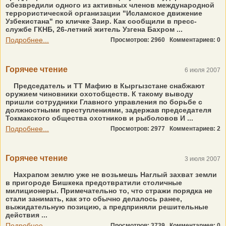
обезвредили одного из активных членов международной
террористической организации "Исламское движение
Узбекистана" по кличке Заир. Как сообщили в пресс-
службе ГКНБ, 26-летний житель Узгена Бахром ...
Подробнее...
Просмотров: 2960
Комментариев: 0
Горячее чтение
6 июля 2007
Председатель и ТТ Мафию в Кыргызстане снабжают
оружием чиновники охотобществ. К такому выводу
пришли сотрудники Главного управления по борьбе с
должностными преступлениями, задержав председателя
Токмакского общества охотников и рыболовов И ...
Подробнее...
Просмотров: 2977
Комментариев: 2
Горячее чтение
3 июля 2007
Нахрапом землю уже не возьмешь Наглый захват земли
в пригороде Бишкека предотвратили столичные
милиционеры. Примечательно то, что стражи порядка не
стали занимать, как это обычно делалось ранее,
выжидательную позицию, а предприняли решительные
действия ...
Подробнее...
Просмотров: 3739
Комментариев: 0