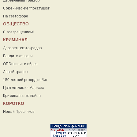
Деревянный трактор
Союзнические “покатушки”
На светофоре
ОБЩЕСТВО
С возвращением!
КРИМИНАЛ
Дерзость скотокрадов
Бандитская воля
ОПЭгэшник и обрез
Левый трафик
150-летний рекорд побит
Цветметчик из Марказа
Криминальные войны
КОРОТКО
Новый Пресняков