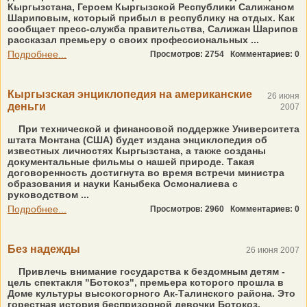
Кыргызстана, Героем Кыргызской Республики Салижаном
Шариповым, который прибыл в республику на отдых. Как
сообщает пресс-служба правительства, Салижан Шарипов
рассказал премьеру о своих профессиональных ...
Подробнее...
Просмотров: 2754
Комментариев: 0
Кыргызская энциклопедия на американские
26 июня
деньги
2007
При технической и финансовой поддержке Университета
штата Монтана (США) будет издана энциклопедия об
известных личностях Кыргызстана, а также созданы
документальные фильмы о нашей природе. Такая
договоренность достигнута во время встречи министра
образования и науки Каныбека Осмоналиева с
руководством ...
Подробнее...
Просмотров: 2960
Комментариев: 0
Без надежды
26 июня 2007
Привлечь внимание государства к бездомным детям -
цель спектакля "Ботокоз", премьера которого прошла в
Доме культуры высокогорного Ак-Талинского района. Это
горестная история беспризорной девочки Ботокоз,