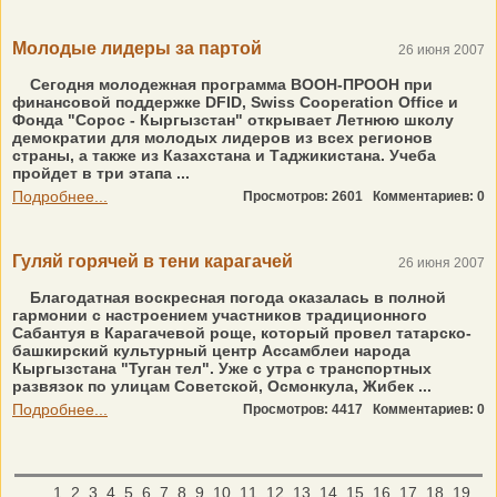
Молодые лидеры за партой
26 июня 2007
Сегодня молодежная программа ВООН-ПРООН при
финансовой поддержке DFID, Swiss Cooperation Office и
Фонда "Сорос - Кыргызстан" открывает Летнюю школу
демократии для молодых лидеров из всех регионов
страны, а также из Казахстана и Таджикистана. Учеба
пройдет в три этапа ...
Подробнее...
Просмотров: 2601
Комментариев: 0
Гуляй горячей в тени карагачей
26 июня 2007
Благодатная воскресная погода оказалась в полной
гармонии с настроением участников традиционного
Сабантуя в Карагачевой роще, который провел татарско-
башкирский культурный центр Ассамблеи народа
Кыргызстана "Туган тел". Уже с утра с транспортных
развязок по улицам Советской, Осмонкула, Жибек ...
Подробнее...
Просмотров: 4417
Комментариев: 0
1
2
3
4
5
6
7
8
9
10
11
12
13
14
15
16
17
18
19