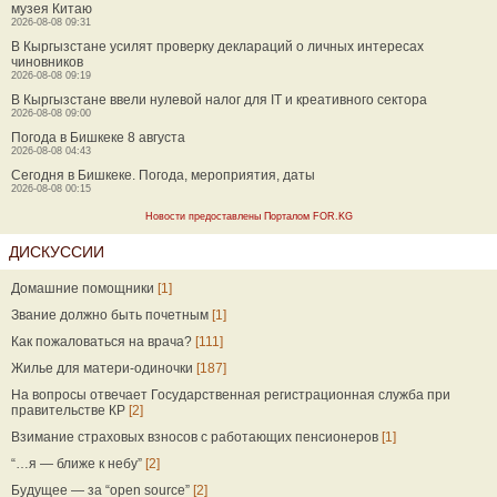
музея Китаю
2026-08-08 09:31
В Кыргызстане усилят проверку деклараций о личных интересах
чиновников
2026-08-08 09:19
В Кыргызстане ввели нулевой налог для IT и креативного сектора
2026-08-08 09:00
Погода в Бишкеке 8 августа
2026-08-08 04:43
Сегодня в Бишкеке. Погода, мероприятия, даты
2026-08-08 00:15
Новости предоставлены Порталом FOR.KG
ДИСКУССИИ
Домашние помощники
[1]
Звание должно быть почетным
[1]
Как пожаловаться на врача?
[111]
Жилье для матери-одиночки
[187]
На вопросы отвечает Государственная регистрационная служба при
правительстве КР
[2]
Взимание страховых взносов с работающих пенсионеров
[1]
“…я — ближе к небу”
[2]
Будущее — за “open source”
[2]