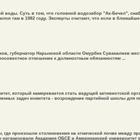
й воды. Суть в том, что головной водозабор "Ак-Бечел", сн
лся там в 1982 году. Эксперты считают, что если в ближайшее
ов, губернатор Нарынской области Омурбек Суваналиев жест
осовестное отношение к должностным обязанностям ...
тет, который намеревается стать ведущей активистской орг
пенных задач комитета - возрождение партийной школы для п
, где произошли столкновения на этнической почве между пр
ую организовали Академия ОБСЕ и Американский университет в