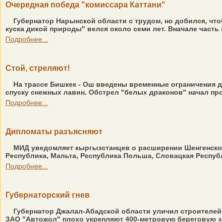
Очередная победа "комиссара Каттани"
Губернатор Нарынской области с трудом, но добился, чт
куска дикой природы" велся около семи лет. Вначале часть 
Подробнее...
Стой, стреляют!
На трассе Бишкек - Ош введены временные ограничения д
спуску снежных лавин. Обстрел "белых драконов" начал про
Подробнее...
Дипломаты разъясняют
МИД уведомляет кыргызстанцев о расширении Шенгенской 
Республика, Мальта, Республика Польша, Словацкая Республ
Подробнее...
Губернаторский гнев
Губернатор Джалал-Абадской области уличил строителей 
ЗАО "Автожол" плохо укрепляют 400-метровую береговую зон