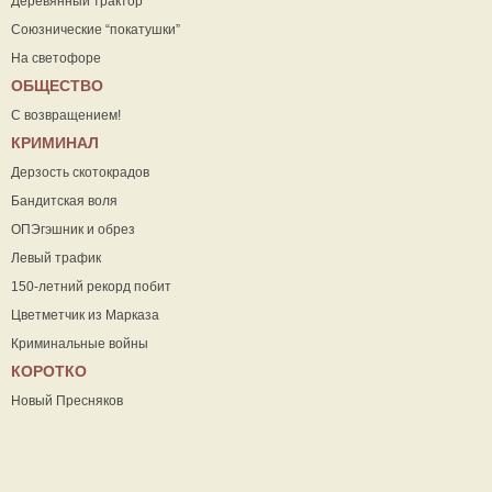
Деревянный трактор
Союзнические “покатушки”
На светофоре
ОБЩЕСТВО
С возвращением!
КРИМИНАЛ
Дерзость скотокрадов
Бандитская воля
ОПЭгэшник и обрез
Левый трафик
150-летний рекорд побит
Цветметчик из Марказа
Криминальные войны
КОРОТКО
Новый Пресняков