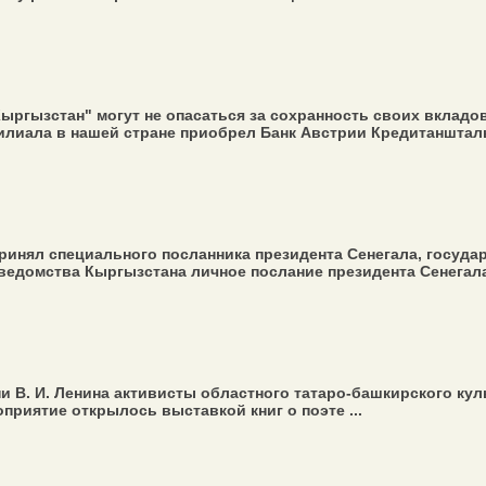
ргызстан" могут не опасаться за сохранность своих вкладов
филиала в нашей стране приобрел Банк Австрии Кредитаншталь
инял специального посланника президента Сенегала, государ
едомства Кыргызстана личное послание президента Сенегала,
 В. И. Ленина активисты областного татаро-башкирского кул
риятие открылось выставкой книг о поэте ...