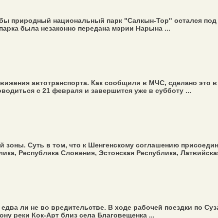
обы природный национальный парк "Салкын-Тор" остался под 
парка была незаконно передана мэрии Нарына ...
вижения автотранспорта. Как сообщили в МЧС, сделано это 
водиться с 21 февраля и завершится уже в субботу ...
зоны. Суть в том, что к Шенгенскому соглашению присоедини
ика, Республика Словения, Эстонская Республика, Латвийская
едва ли не во вредительстве. В ходе рабочей поездки по Су
у реки Кок-Арт близ села Благовещенка ...