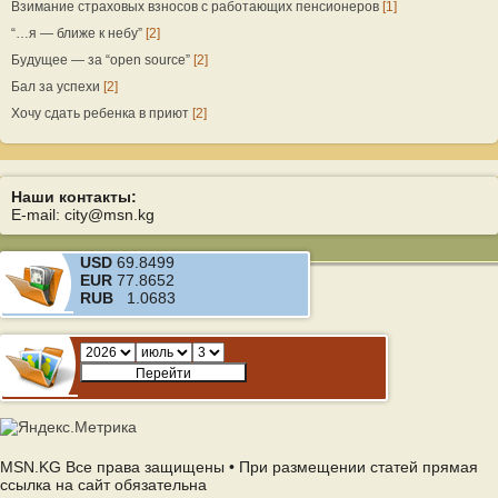
Взимание страховых взносов с работающих пенсионеров
[1]
“…я — ближе к небу”
[2]
Будущее — за “open source”
[2]
Бал за успехи
[2]
Хочу сдать ребенка в приют
[2]
Наши контакты:
E-mail: city@msn.kg
USD
69.8499
EUR
77.8652
RUB
1.0683
MSN.KG Все права защищены • При размещении статей прямая
ссылка на сайт обязательна