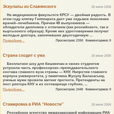
Эскулапы из Славянского
30 июня 2006
На медицинском факультете КРСУ — двойная радость. В
этом году клятву Гиппократа даст уже седьмое поколение
врачей–лечебников. Причем 48 выпускников —
обладатели дипломов с отличием (как российского, так и
кыргызского образца). Кроме них удостоверения получат
молодые доктора, закончившие двухгодичную ...
Подробнее...
Просмотров: 2350
Комментариев: 0
Страна сходит с ума
30 июня 2006
Бесплатное шоу для бишкекчан и своих студентов
устроила часть профессорско–преподавательского
состава главного вуза страны — КНУ. Напротив главного
корпуса университета, у памятника Жусупу Баласагыну,
ученые мужи провели митинг протеста. Претенденты на
пост ректора КНУ и их сотоварищи глубоко, ...
Подробнее...
Просмотров: 2440
Комментариев: 0
Стажировка в РИА “Новости”
28 июня 2006
Российское агентство международной информации РИА