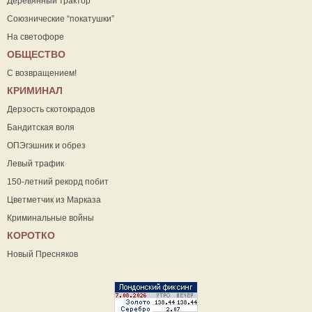
Деревянный трактор
Союзнические “покатушки”
На светофоре
ОБЩЕСТВО
С возвращением!
КРИМИНАЛ
Дерзость скотокрадов
Бандитская воля
ОПЭгэшник и обрез
Левый трафик
150-летний рекорд побит
Цветметчик из Марказа
Криминальные войны
КОРОТКО
Новый Пресняков