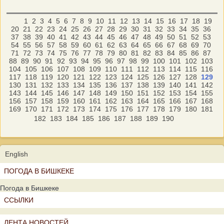
1
2
3
4
5
6
7
8
9
10
11
12
13
14
15
16
17
18
19
20
21
22
23
24
25
26
27
28
29
30
31
32
33
34
35
36
37
38
39
40
41
42
43
44
45
46
47
48
49
50
51
52
53
54
55
56
57
58
59
60
61
62
63
64
65
66
67
68
69
70
71
72
73
74
75
76
77
78
79
80
81
82
83
84
85
86
87
88
89
90
91
92
93
94
95
96
97
98
99
100
101
102
103
104
105
106
107
108
109
110
111
112
113
114
115
116
117
118
119
120
121
122
123
124
125
126
127
128
129
130
131
132
133
134
135
136
137
138
139
140
141
142
143
144
145
146
147
148
149
150
151
152
153
154
155
156
157
158
159
160
161
162
163
164
165
166
167
168
169
170
171
172
173
174
175
176
177
178
179
180
181
182
183
184
185
186
187
188
189
190
English
ПОГОДА В БИШКЕКЕ
Погода в Бишкеке
ССЫЛКИ
ЛЕНТА НОВОСТЕЙ