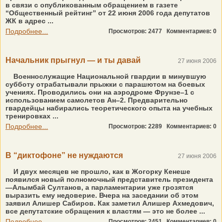
в связи с опубликованным обращением в газете
“Общественный рейтинг” от 22 июня 2006 года депутатов
ЖК в адрес ...
Подробнее...
Просмотров: 2477
Комментариев: 0
Начальник прыгнул — и ты давай
27 июня 2006
Военнослужащие Национальной гвардии в минувшую
субботу отрабатывали прыжки с парашютом на боевых
учениях. Проводились они на аэродроме Фрунзе–1 с
использованием самолетов Ан–2. Предварительно
гвардейцы набирались теоретического опыта на учебных
тренировках ...
Подробнее...
Просмотров: 2289
Комментариев: 0
В “диктофоне” не нуждаются
27 июня 2006
И двух месяцев не прошло, как в Жогорку Кенеше
появился новый полномочный представитель президента
—Алымбай Султанов, а парламентарии уже грозятся
выразить ему недоверие. Вчера на заседании об этом
заявил Алишер Сабиров. Как заметил Алишер Ахмедович,
все депутатские обращения к властям — это не более ...
Подробнее...
Просмотров: 2451
Комментариев: 0