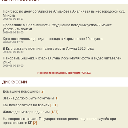
Приговор по делу об убийстве Алманбета Анапияева вынес городской суд
Минска
2026-08-09 18:17
Пропавшие в КР альпинисты. Ухудшение погодных условий может
усложнить поиски
2026-08-09 18:00
Кратковременные дожди — погода в Кыргызстане 10 августа
2026-08-09 17:22
В Кыргызстане почтили память жертв Уркуна 1916 года
2026-08-09 15:59
Панорама Бишкека и красная луна Иссык-Куля: фото и видео читателей
24.kg
2026-08-09 15:00
Новости предоставлены Порталом FOR.KG
ДИСКУССИИ
Домашние помощники
[2]
Звание должно быть почетным
[1]
Как пожаловаться на врача?
[111]
Жилье для матери-одиночки
[187]
На вопросы отвечает Государственная регистрационная служба при
правительстве КР
[2]