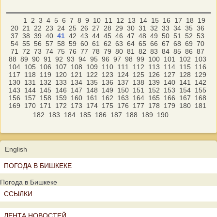
1
2
3
4
5
6
7
8
9
10
11
12
13
14
15
16
17
18
19
20
21
22
23
24
25
26
27
28
29
30
31
32
33
34
35
36
37
38
39
40
41
42
43
44
45
46
47
48
49
50
51
52
53
54
55
56
57
58
59
60
61
62
63
64
65
66
67
68
69
70
71
72
73
74
75
76
77
78
79
80
81
82
83
84
85
86
87
88
89
90
91
92
93
94
95
96
97
98
99
100
101
102
103
104
105
106
107
108
109
110
111
112
113
114
115
116
117
118
119
120
121
122
123
124
125
126
127
128
129
130
131
132
133
134
135
136
137
138
139
140
141
142
143
144
145
146
147
148
149
150
151
152
153
154
155
156
157
158
159
160
161
162
163
164
165
166
167
168
169
170
171
172
173
174
175
176
177
178
179
180
181
182
183
184
185
186
187
188
189
190
English
ПОГОДА В БИШКЕКЕ
Погода в Бишкеке
ССЫЛКИ
ЛЕНТА НОВОСТЕЙ