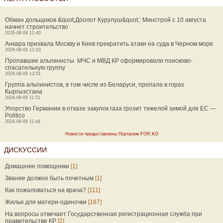
Обман дольщиков &quot;Доолот Курулуш&quot;: Минстрой с 10 августа
начнет строительство
2026-08-09 12:40
Анкара призвала Москву и Киев прекратить атаки на суда в Черном море
2026-08-09 12:03
Пропавшие альпинисты. МЧС и МВД КР сформировали поисково-
спасательную группу
2026-08-09 12:01
Группа альпинистов, в том числе из Беларуси, пропала в горах
Кыргызстана
2026-08-09 11:51
Упорство Германии в отказе закупок газа грозит тяжелой зимой для ЕС —
Politico
2026-08-09 11:44
Новости предоставлены Порталом FOR.KG
ДИСКУССИИ
Домашние помощники
[1]
Звание должно быть почетным
[1]
Как пожаловаться на врача?
[111]
Жилье для матери-одиночки
[187]
На вопросы отвечает Государственная регистрационная служба при
правительстве КР
[2]