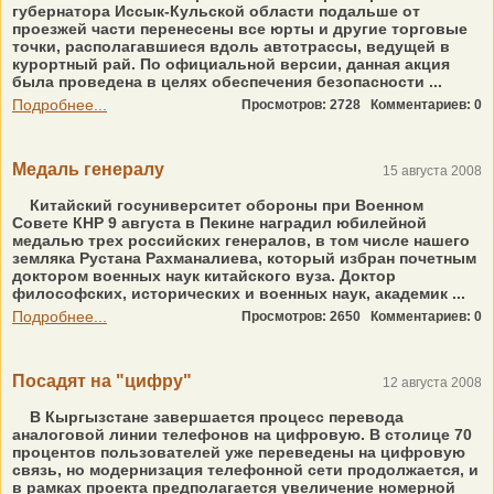
губернатора Иссык-Кульской области подальше от
проезжей части перенесены все юрты и другие торговые
точки, располагавшиеся вдоль автотрассы, ведущей в
курортный рай. По официальной версии, данная акция
была проведена в целях обеспечения безопасности ...
Подробнее...
Просмотров: 2728
Комментариев: 0
Медаль генералу
15 августа 2008
Китайский госуниверситет обороны при Военном
Совете КНР 9 августа в Пекине наградил юбилейной
медалью трех российских генералов, в том числе нашего
земляка Рустана Рахманалиева, который избран почетным
доктором военных наук китайского вуза. Доктор
философских, исторических и военных наук, академик ...
Подробнее...
Просмотров: 2650
Комментариев: 0
Посадят на "цифру"
12 августа 2008
В Кыргызстане завершается процесс перевода
аналоговой линии телефонов на цифровую. В столице 70
процентов пользователей уже переведены на цифровую
связь, но модернизация телефонной сети продолжается, и
в рамках проекта предполагается увеличение номерной