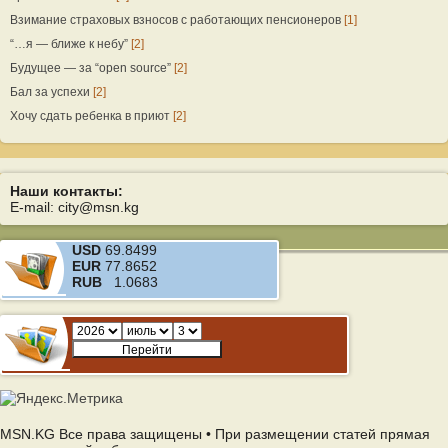
Взимание страховых взносов с работающих пенсионеров
[1]
“…я — ближе к небу”
[2]
Будущее — за “open source”
[2]
Бал за успехи
[2]
Хочу сдать ребенка в приют
[2]
Наши контакты:
E-mail: city@msn.kg
USD
69.8499
EUR
77.8652
RUB
1.0683
MSN.KG Все права защищены • При размещении статей прямая