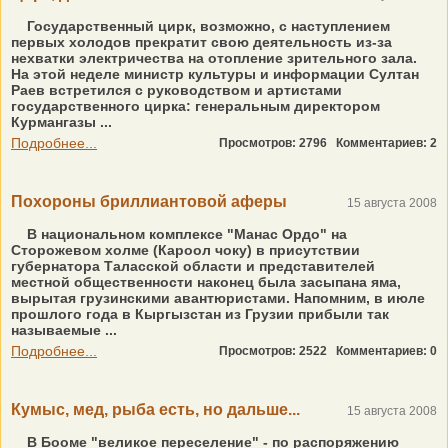
Государственный цирк, возможно, с наступлением
первых холодов прекратит свою деятельность из-за
нехватки электричества на отопление зрительного зала.
На этой неделе министр культуры и информации Султан
Раев встретился с руководством и артистами
государственного цирка: генеральным директором
Курмангазы ...
Подробнее...
Просмотров: 2796
Комментариев: 2
Похороны бриллиантовой аферы
15 августа 2008
В национальном комплексе "Манас Ордо" на
Сторожевом холме (Кароол чоку) в присутствии
губернатора Таласской области и представителей
местной общественности наконец была засыпана яма,
вырытая грузинскими авантюристами. Напомним, в июле
прошлого года в Кыргызстан из Грузии прибыли так
называемые ...
Подробнее...
Просмотров: 2522
Комментариев: 0
Кумыс, мед, рыба есть, но дальше...
15 августа 2008
В Бооме "великое переселение" - по распоряжению