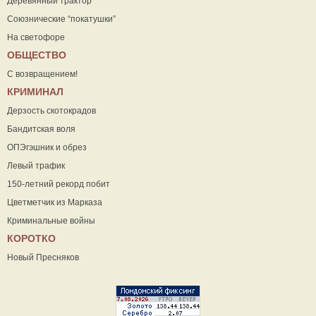
Деревянный трактор
Союзнические “покатушки”
На светофоре
ОБЩЕСТВО
С возвращением!
КРИМИНАЛ
Дерзость скотокрадов
Бандитская воля
ОПЭгэшник и обрез
Левый трафик
150-летний рекорд побит
Цветметчик из Марказа
Криминальные войны
КОРОТКО
Новый Пресняков