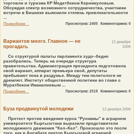
торговли и туризма КР Медетбеком Керимкуловым.
Обсуждая спектр возможного сотрудничества, участники
встречи в Бишкеке выяснили степень привлекательности
...
Подробнее...
Просмотров: 2405
Комментариев: 0
Вариантов много. Главное — не
12 декабря
прогадать
2006
Со структурой палаты парламента худо–бедно
разобрались. Теперь на очереди структура
правительства. Администрация президента подготовила
свой вариант, аппарат премьера свой, депутаты
пребывают пока в раздумье. Между тем политологи не
дремлют. Институт общественной политики во главе с
Муратбеком Иманалиевым ...
Подробнее...
Просмотров: 2519
Комментариев: 0
Буза продвинутой молодежи
12 декабря 2006
Протест против введения курса “Рухнамы” в аграрном
университете Кыргызстана выразили представители
молодежного движения “Кел–Кел”. Произошло это после
того, как в Ашгабате ректор Кыргызской аграрной