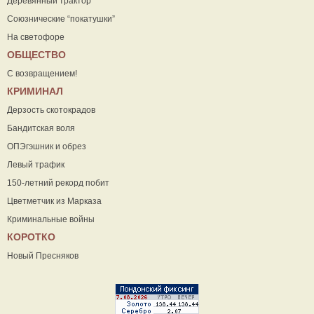
Деревянный трактор
Союзнические “покатушки”
На светофоре
ОБЩЕСТВО
С возвращением!
КРИМИНАЛ
Дерзость скотокрадов
Бандитская воля
ОПЭгэшник и обрез
Левый трафик
150-летний рекорд побит
Цветметчик из Марказа
Криминальные войны
КОРОТКО
Новый Пресняков