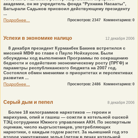
академии, он же учредитель фонда “Рухнама Насааты”,
Батырали Садыков присвоил действующему президенту
...
Подробнее...
Просмотров: 2347
Комментариев: 0
Успехи в экономике налицо
12 декабря 2006
8 декабря президент Курманбек Бакиев встретился с
миссией МВФ во главе с Пауло Нойхаусом. Были
обсуждены ход выполнения Программы по сокращению
бедности и содействию экономическому росту (ПРГФ) и
параметры республиканского бюджета на 2007 год.
Состоялся обмен мнениями о приоритетах и перспективах
развития ...
Подробнее...
Просмотров: 2486
Комментариев: 0
Серый дым и пепел
8 декабря 2006
Более 18 килограммов наркотиков — героин и
марихуана, опий и гашиш — сожгли в котельной ошской
ТЭЦ сотрудники Южного управления АКН. По экспертным
оценкам, число кыргызстанцев, употребляющих
наркотики, с каждым годом растет. За нынешний год это
второе уничтожение зелья (летом в печах котельной