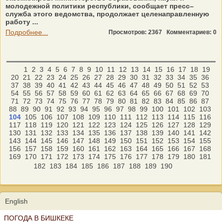
молодежной политики республики, сообщает пресс–
служба этого ведомства, продолжает целенаправленную
работу ...
Подробнее...
Просмотров: 2367
Комментариев: 0
1
2
3
4
5
6
7
8
9
10
11
12
13
14
15
16
17
18
19
20
21
22
23
24
25
26
27
28
29
30
31
32
33
34
35
36
37
38
39
40
41
42
43
44
45
46
47
48
49
50
51
52
53
54
55
56
57
58
59
60
61
62
63
64
65
66
67
68
69
70
71
72
73
74
75
76
77
78
79
80
81
82
83
84
85
86
87
88
89
90
91
92
93
94
95
96
97
98
99
100
101
102
103
104
105
106
107
108
109
110
111
112
113
114
115
116
117
118
119
120
121
122
123
124
125
126
127
128
129
130
131
132
133
134
135
136
137
138
139
140
141
142
143
144
145
146
147
148
149
150
151
152
153
154
155
156
157
158
159
160
161
162
163
164
165
166
167
168
169
170
171
172
173
174
175
176
177
178
179
180
181
182
183
184
185
186
187
188
189
190
English
ПОГОДА В БИШКЕКЕ