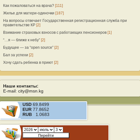
Как пожаловаться на врача?
[111]
Жилье для матери-одиночки
[187]
На вопросы отвечает Государственная регистрационная служба при
правительстве КР
[2]
Взимание страховых взносов с работающих пенсионеров
[1]
“…я — ближе к небу”
[2]
Будущее — за “open source”
[2]
Бал за успехи
[2]
Хочу сдать ребенка в приют
[2]
Наши контакты:
E-mail: city@msn.kg
USD
69.8499
EUR
77.8652
RUB
1.0683