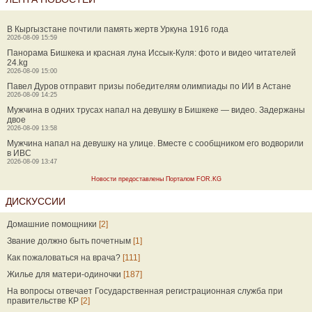
В Кыргызстане почтили память жертв Уркуна 1916 года
2026-08-09 15:59
Панорама Бишкека и красная луна Иссык-Куля: фото и видео читателей
24.kg
2026-08-09 15:00
Павел Дуров отправит призы победителям олимпиады по ИИ в Астане
2026-08-09 14:25
Мужчина в одних трусах напал на девушку в Бишкеке — видео. Задержаны
двое
2026-08-09 13:58
Мужчина напал на девушку на улице. Вместе с сообщником его водворили
в ИВС
2026-08-09 13:47
Новости предоставлены Порталом FOR.KG
ДИСКУССИИ
Домашние помощники
[2]
Звание должно быть почетным
[1]
Как пожаловаться на врача?
[111]
Жилье для матери-одиночки
[187]
На вопросы отвечает Государственная регистрационная служба при
правительстве КР
[2]