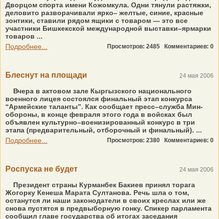
Дворцом спорта имени Кожомкула. Одни тянули растяжки,
деловито разворачивали ярко– желтые, синие, красные
зонтики, ставили рядом ящики с товаром — это все
участники Бишкекской международной выставки–ярмарки
товаров ...
Подробнее...
Просмотров: 2485
Комментариев: 0
Блеснут на площади
24 мая 2006
Вчера в актовом зале Кыргызского национального
военного лицея состоялся финальный этап конкурса
“Армейские таланты”. Как сообщает пресс–служба Мин-
обороны, в конце февраля этого года в войсках был
объявлен культурно–военизированный конкурс в три
этапа (предварительный, отборочный и финальный). ...
Подробнее...
Просмотров: 2380
Комментариев: 0
Роспуска не будет
24 мая 2006
Президент страны Курманбек Бакиев принял торага
Жогорку Кенеша Марата Султанова. Речь шла о том,
останутся ли наши законодатели в своих креслах или же
снова пустятся в предвыборную гонку. Спикер парламента
сообщил главе государства об итогах заседания