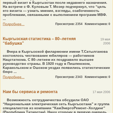
первый визит в Кыргызстан после недавнего назначения.
На встрече с Ф. Куловым Т. Мозер подчеркнул, что “цель
его визита — узнать мнение, взгляды, озабоченность
проблемами, связанными с выполнением программ МВФ.
...
Подробнее...
Просмотров: 2354
Комментариев: 0
Кыргызская статистика – 80–летняя
19 мая
“бабушка”
2006
Вчера в Кыргызской филармонии имени Т.Сатылганова
состоялось чествование юбиляров — работников
Нацстаткома. С 80–летием их поздравило высшее
руководство страны. В 1920 году в Пишпекском,
Каракольском и Ошском уездах появились статистические
бюро ...
Подробнее...
Просмотров: 2343
Комментариев: 0
Нам бы сервиса и ремонта
17 мая 2006
Возможность сотрудничества обсудили ОАО
“Национальная электрическая сеть Кыргызстана” и группа
специалистов из компании “КамЭнергоРемонт–Холдинг”
(Республика Татарстан). Нашу сторону в первую очередь