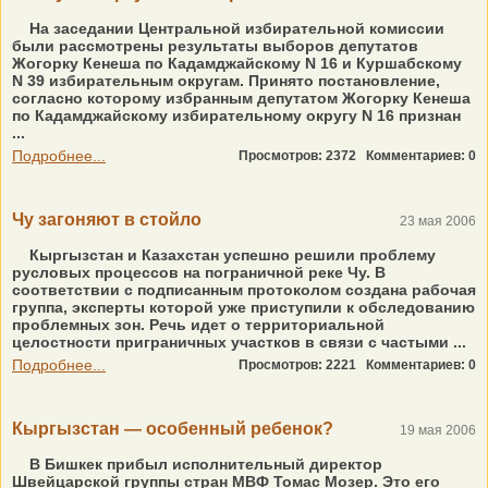
На заседании Центральной избирательной комиссии
были рассмотрены результаты выборов депутатов
Жогорку Кенеша по Кадамджайскому N 16 и Куршабскому
N 39 избирательным округам. Принято постановление,
согласно которому избранным депутатом Жогорку Кенеша
по Кадамджайскому избирательному округу N 16 признан
...
Подробнее...
Просмотров: 2372
Комментариев: 0
Чу загоняют в стойло
23 мая 2006
Кыргызстан и Казахстан успешно решили проблему
русловых процессов на пограничной реке Чу. В
соответствии с подписанным протоколом создана рабочая
группа, эксперты которой уже приступили к обследованию
проблемных зон. Речь идет о территориальной
целостности приграничных участков в связи с частыми ...
Подробнее...
Просмотров: 2221
Комментариев: 0
Кыргызстан — особенный ребенок?
19 мая 2006
В Бишкек прибыл исполнительный директор
Швейцарской группы стран МВФ Томас Мозер. Это его