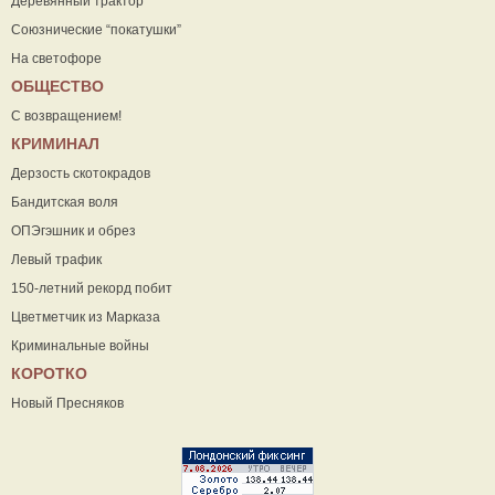
Деревянный трактор
Союзнические “покатушки”
На светофоре
ОБЩЕСТВО
С возвращением!
КРИМИНАЛ
Дерзость скотокрадов
Бандитская воля
ОПЭгэшник и обрез
Левый трафик
150-летний рекорд побит
Цветметчик из Марказа
Криминальные войны
КОРОТКО
Новый Пресняков