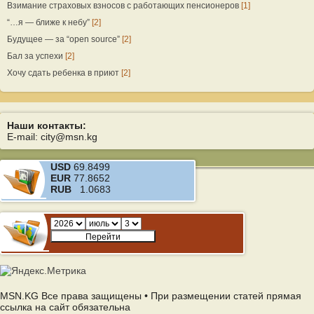
Взимание страховых взносов с работающих пенсионеров
[1]
“…я — ближе к небу”
[2]
Будущее — за “open source”
[2]
Бал за успехи
[2]
Хочу сдать ребенка в приют
[2]
Наши контакты:
E-mail: city@msn.kg
USD
69.8499
EUR
77.8652
RUB
1.0683
MSN.KG Все права защищены • При размещении статей прямая
ссылка на сайт обязательна