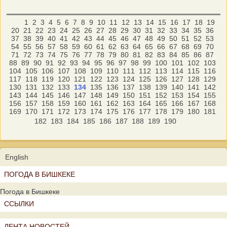
1
2
3
4
5
6
7
8
9
10
11
12
13
14
15
16
17
18
19
20
21
22
23
24
25
26
27
28
29
30
31
32
33
34
35
36
37
38
39
40
41
42
43
44
45
46
47
48
49
50
51
52
53
54
55
56
57
58
59
60
61
62
63
64
65
66
67
68
69
70
71
72
73
74
75
76
77
78
79
80
81
82
83
84
85
86
87
88
89
90
91
92
93
94
95
96
97
98
99
100
101
102
103
104
105
106
107
108
109
110
111
112
113
114
115
116
117
118
119
120
121
122
123
124
125
126
127
128
129
130
131
132
133
134
135
136
137
138
139
140
141
142
143
144
145
146
147
148
149
150
151
152
153
154
155
156
157
158
159
160
161
162
163
164
165
166
167
168
169
170
171
172
173
174
175
176
177
178
179
180
181
182
183
184
185
186
187
188
189
190
English
ПОГОДА В БИШКЕКЕ
Погода в Бишкеке
ССЫЛКИ
ЛЕНТА НОВОСТЕЙ