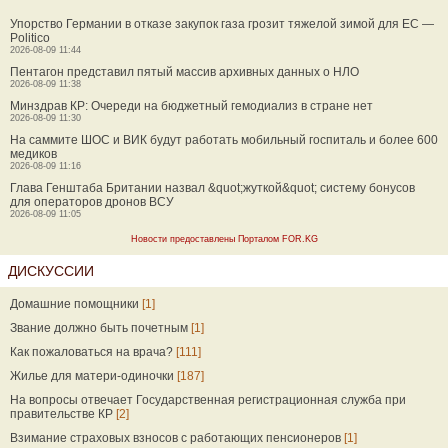
Упорство Германии в отказе закупок газа грозит тяжелой зимой для ЕС —
Politico
2026-08-09 11:44
Пентагон представил пятый массив архивных данных о НЛО
2026-08-09 11:38
Минздрав КР: Очереди на бюджетный гемодиализ в стране нет
2026-08-09 11:30
На саммите ШОС и ВИК будут работать мобильный госпиталь и более 600
медиков
2026-08-09 11:16
Глава Генштаба Британии назвал &quot;жуткой&quot; систему бонусов
для операторов дронов ВСУ
2026-08-09 11:05
Новости предоставлены Порталом FOR.KG
ДИСКУССИИ
Домашние помощники
[1]
Звание должно быть почетным
[1]
Как пожаловаться на врача?
[111]
Жилье для матери-одиночки
[187]
На вопросы отвечает Государственная регистрационная служба при
правительстве КР
[2]
Взимание страховых взносов с работающих пенсионеров
[1]