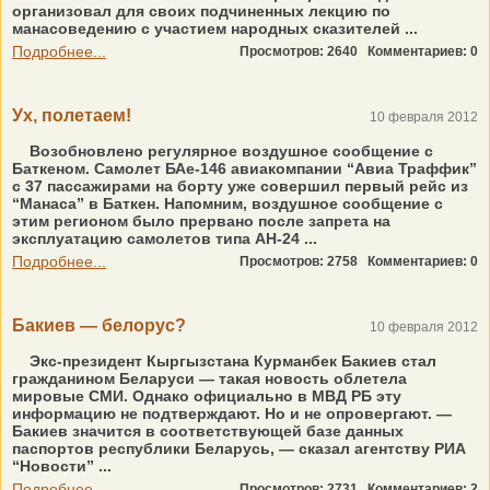
организовал для своих подчиненных лекцию по
манасоведению с участием народных сказителей ...
Подробнее...
Просмотров: 2640
Комментариев: 0
Ух, полетаем!
10 февраля 2012
Возобновлено регулярное воздушное сообщение с
Баткеном. Самолет БАе-146 авиакомпании “Авиа Траффик”
с 37 пассажирами на борту уже совершил первый рейс из
“Манаса” в Баткен. Напомним, воздушное сообщение с
этим регионом было прервано после запрета на
эксплуатацию самолетов типа АН-24 ...
Подробнее...
Просмотров: 2758
Комментариев: 0
Бакиев — белорус?
10 февраля 2012
Экс-президент Кыргызстана Курманбек Бакиев стал
гражданином Беларуси — такая новость облетела
мировые СМИ. Однако официально в МВД РБ эту
информацию не подтверждают. Но и не опровергают. —
Бакиев значится в соответствующей базе данных
паспортов республики Беларусь, — сказал агентству РИА
“Новости” ...
Подробнее...
Просмотров: 2731
Комментариев: 2