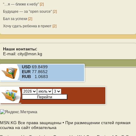
“…я — ближе к небу”
[2]
Будущее — за “open source”
[2]
Бал за успехи
[2]
Хочу сдать ребенка в приют
[2]
Наши контакты:
E-mail: city@msn.kg
USD
69.8499
EUR
77.8652
RUB
1.0683
MSN.KG Все права защищены • При размещении статей прямая
ссылка на сайт обязательна