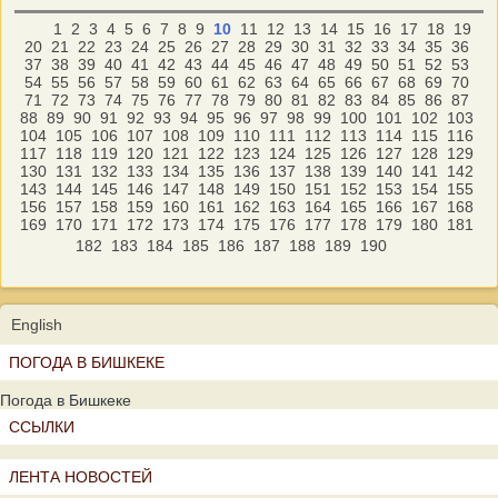
1
2
3
4
5
6
7
8
9
10
11
12
13
14
15
16
17
18
19
20
21
22
23
24
25
26
27
28
29
30
31
32
33
34
35
36
37
38
39
40
41
42
43
44
45
46
47
48
49
50
51
52
53
54
55
56
57
58
59
60
61
62
63
64
65
66
67
68
69
70
71
72
73
74
75
76
77
78
79
80
81
82
83
84
85
86
87
88
89
90
91
92
93
94
95
96
97
98
99
100
101
102
103
104
105
106
107
108
109
110
111
112
113
114
115
116
117
118
119
120
121
122
123
124
125
126
127
128
129
130
131
132
133
134
135
136
137
138
139
140
141
142
143
144
145
146
147
148
149
150
151
152
153
154
155
156
157
158
159
160
161
162
163
164
165
166
167
168
169
170
171
172
173
174
175
176
177
178
179
180
181
182
183
184
185
186
187
188
189
190
English
ПОГОДА В БИШКЕКЕ
Погода в Бишкеке
ССЫЛКИ
ЛЕНТА НОВОСТЕЙ