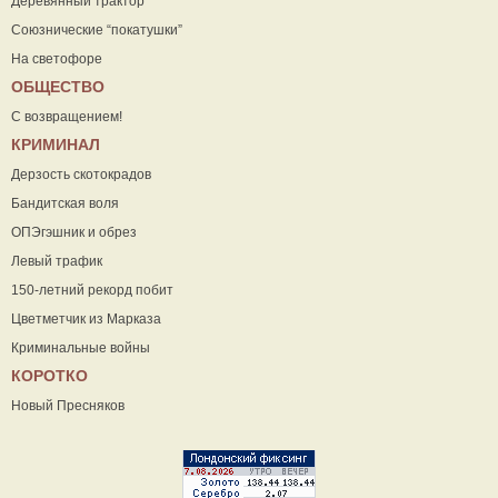
Деревянный трактор
Союзнические “покатушки”
На светофоре
ОБЩЕСТВО
С возвращением!
КРИМИНАЛ
Дерзость скотокрадов
Бандитская воля
ОПЭгэшник и обрез
Левый трафик
150-летний рекорд побит
Цветметчик из Марказа
Криминальные войны
КОРОТКО
Новый Пресняков