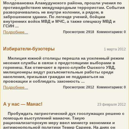
Молдовановка Аламудунского района, прошли учения по
противодействию международным террористам. События
разворачивались не внутри колонии, а рядом, в
заброшенном здании. По легенде учений, бойцам
внутренних войск МВД и МЧС, а также спецназу МВД и
ГСИН ...
Подробнее...
Просмотров: 2918
Комментариев: 0
Избиратели-бузотеры
1 марта 2012
Милиция южной столицы перешла на усиленный режим
несения службы в связи с предстоящими выборами в
горкенеш. Как отмечают в пресс-службе Ошского УВД,
милиционеры ведут разъяснительные работы среди
населения, призывая граждан не поддаваться на
провокации и соблюдать законность ...
Подробнее...
Просмотров: 2812
Комментариев: 0
А у нас — Манас!
23 февраля 2012
Пробуждать патриотический дух госслужащих решено с
помощью выступлений манасчи. Такую
рационализаторскую меру ввел министр экономики и
антимонопольной политики Темир Сариев. На днях он