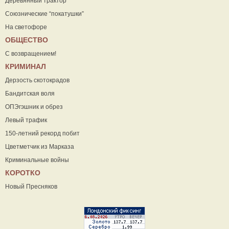
Деревянный трактор
Союзнические “покатушки”
На светофоре
ОБЩЕСТВО
С возвращением!
КРИМИНАЛ
Дерзость скотокрадов
Бандитская воля
ОПЭгэшник и обрез
Левый трафик
150-летний рекорд побит
Цветметчик из Марказа
Криминальные войны
КОРОТКО
Новый Пресняков