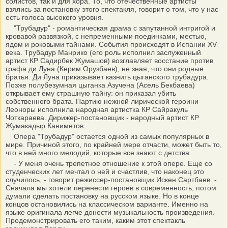
солистов, так и для хора. То, что отечественные артисты
взялись за постановку этого спектакля, говорит о том, что у нас
есть голоса высокого уровня.
"Трубадур" - романтическая драма с запутанной интригой и
кровавой развязкой, с непременными поединками, местью,
ядом и роковыми тайнами. События происходят в Испании XV
века. Трубадур Манрико (его роль исполнил заслуженный
артист КР Садирбек Жумашов) возглавляет восстание против
графа ди Луна (Керим Орузбаев), не зная, что они родные
братья. Ди Луна приказывает казнить цыганского трубадура.
Позже полубезумная цыганка Азучена (Асель Бекбаева)
открывает ему страшную тайну: он приказал убить
собственного брата. Партию нежной лирической героини
Леоноры исполнила народная артистка КР Сайракуль
Чоткараева. Дирижер-постановщик - народный артист КР
Жумакадыр Каниметов.
Опера "Трубадур" остается одной из самых популярных в
мире. Причиной этого, по крайней мере отчасти, может быть то,
что в ней много мелодий, которые все знают с детства.
- У меня очень трепетное отношение к этой опере. Еще со
студенческих лет мечтал о ней и счастлив, что наконец это
случилось, - говорит режиссер-постановщик Искен Сартбаев. -
Сначала мы хотели перенести героев в современность, потом
думали сделать постановку на русском языке. Но в конце
концов остановились на классическом варианте. Именно на
языке оригинала легче донести музыкальность произведения.
Продемонстрировать его таким, каким этот спектакль