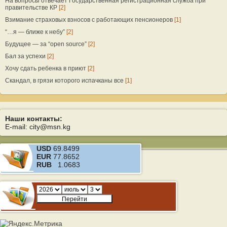
На вопросы отвечает Государственная регистрационная служба при
правительстве КР
[2]
Взимание страховых взносов с работающих пенсионеров
[1]
“…я — ближе к небу”
[2]
Будущее — за “open source”
[2]
Бал за успехи
[2]
Хочу сдать ребенка в приют
[2]
Скандал, в грязи которого испачканы все
[1]
Наши контакты:
E-mail: city@msn.kg
USD
69.8499
EUR
77.8652
RUB
1.0683