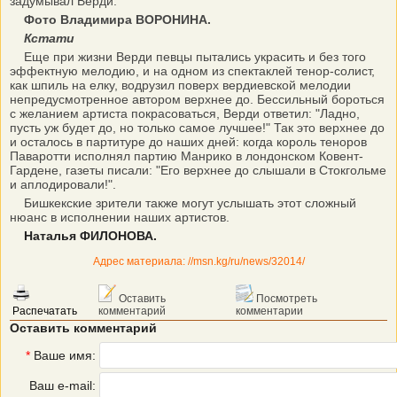
задумывал Верди.
Фото Владимира ВОРОНИНА.
Кстати
Еще при жизни Верди певцы пытались украсить и без того
эффектную мелодию, и на одном из спектаклей тенор-солист,
как шпиль на елку, водрузил поверх вердиевской мелодии
непредусмотренное автором верхнее до. Бессильный бороться
с желанием артиста покрасоваться, Верди ответил: "Ладно,
пусть уж будет до, но только самое лучшее!" Так это верхнее до
и осталось в партитуре до наших дней: когда король теноров
Паваротти исполнял партию Манрико в лондонском Ковент-
Гардене, газеты писали: "Его верхнее до слышали в Стокгольме
и аплодировали!".
Бишкекские зрители также могут услышать этот сложный
нюанс в исполнении наших артистов.
Наталья ФИЛОНОВА.
Адрес материала: //msn.kg/ru/news/32014/
Оставить
Посмотреть
Распечатать
комментарий
комментарии
Оставить комментарий
*
Ваше имя:
Ваш e-mail: