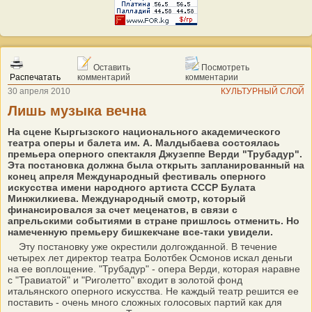
Оставить
Посмотреть
Распечатать
комментарий
комментарии
30 апреля 2010
КУЛЬТУРНЫЙ СЛОЙ
Лишь музыка вечна
На сцене Кыргызского национального академического
театра оперы и балета им. А. Малдыбаева состоялась
премьера оперного спектакля Джузеппе Верди "Трубадур".
Эта постановка должна была открыть запланированный на
конец апреля Международный фестиваль оперного
искусства имени народного артиста СССР Булата
Минжилкиева. Международный смотр, который
финансировался за счет меценатов, в связи с
апрельскими событиями в стране пришлось отменить. Но
намеченную премьеру бишкекчане все-таки увидели.
Эту постановку уже окрестили долгожданной. В течение
четырех лет директор театра Болотбек Осмонов искал деньги
на ее воплощение. "Трубадур" - опера Верди, которая наравне
с "Травиатой" и "Риголетто" входит в золотой фонд
итальянского оперного искусства. Не каждый театр решится ее
поставить - очень много сложных голосовых партий как для