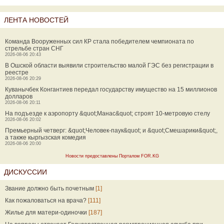
ЛЕНТА НОВОСТЕЙ
Команда Вооруженных сил КР стала победителем чемпионата по
стрельбе стран СНГ
2026-08-06 20:43
В Ошской области выявили строительство малой ГЭС без регистрации в
реестре
2026-08-06 20:29
Куванычбек Конгантиев передал государству имущество на 15 миллионов
долларов
2026-08-06 20:11
На подъезде к аэропорту &quot;Манас&quot; строят 10-метровую стелу
2026-08-06 20:02
Премьерный четверг: &quot;Человек-паук&quot; и &quot;Смешарики&quot;,
а также кыргызская комедия
2026-08-06 20:00
Новости предоставлены Порталом FOR.KG
ДИСКУССИИ
Звание должно быть почетным
[1]
Как пожаловаться на врача?
[111]
Жилье для матери-одиночки
[187]