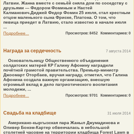
Латвии. Жанна вместе с семьёй сняла дом по соседству с
друзьями — Федором Фоминым и Настей
Калманович.Диджей Федор Фомин 25 июля, стал крестным
отцом маленького сына Фриске, Платона. О том, что
певица приедет в Латвию, стало известно в начале июля
...
Подробнее...
Просмотров: 8452
Комментариев: 0
Награда за сердечность
7 августа 2014
Основательницу Общественного объединения
солдатских матерей КР Галину Афонину наградили
почётной грамотой правительства. Премьер-министр
Джоомарт Оторбаев, вручая награду, отметил, что Галина
Афонина создала важную организацию, внесшую
огромный вклад в дело патриотического воспитания
молодежи, ...
Подробнее...
Просмотров: 9701
Комментариев: 0
Свадьба на кладбище
31 июля 2014
Американо-кыргызская пара Жаныл Джумадинова и
Оливер Бонэм-Картер обвенчалась в небольшой
столетней часовне на территории кладбища Forest Lawn в