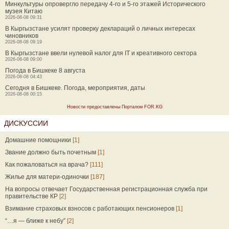
Минкультуры опровергло передачу 4-го и 5-го этажей Исторического
музея Китаю
2026-08-08 09:31
В Кыргызстане усилят проверку деклараций о личных интересах
чиновников
2026-08-08 09:19
В Кыргызстане ввели нулевой налог для IT и креативного сектора
2026-08-08 09:00
Погода в Бишкеке 8 августа
2026-08-08 04:43
Сегодня в Бишкеке. Погода, мероприятия, даты
2026-08-08 00:15
Новости предоставлены Порталом FOR.KG
ДИСКУССИИ
Домашние помощники
[1]
Звание должно быть почетным
[1]
Как пожаловаться на врача?
[111]
Жилье для матери-одиночки
[187]
На вопросы отвечает Государственная регистрационная служба при
правительстве КР
[2]
Взимание страховых взносов с работающих пенсионеров
[1]
“…я — ближе к небу”
[2]