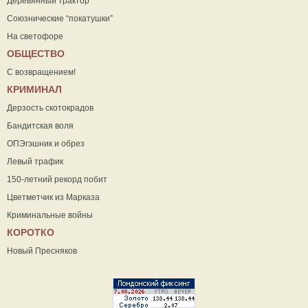
Деревянный трактор
Союзнические “покатушки”
На светофоре
ОБЩЕСТВО
С возвращением!
КРИМИНАЛ
Дерзость скотокрадов
Бандитская воля
ОПЭгэшник и обрез
Левый трафик
150-летний рекорд побит
Цветметчик из Марказа
Криминальные войны
КОРОТКО
Новый Пресняков