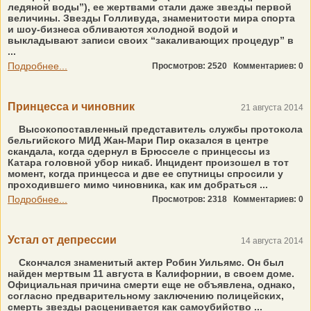
ледяной воды”), ее жертвами стали даже звезды первой
величины. Звезды Голливуда, знаменитости мира спорта
и шоу-бизнеса обливаются холодной водой и
выкладывают записи своих “закаливающих процедур” в
...
Подробнее...
Просмотров: 2520
Комментариев: 0
Принцесса и чиновник
21 августа 2014
Высокопоставленный представитель службы протокола
бельгийского МИД Жан-Мари Пир оказался в центре
скандала, когда сдернул в Брюсселе с принцессы из
Катара головной убор никаб. Инцидент произошел в тот
момент, когда принцесса и две ее спутницы спросили у
проходившего мимо чиновника, как им добраться ...
Подробнее...
Просмотров: 2318
Комментариев: 0
Устал от депрессии
14 августа 2014
Скончался знаменитый актер Робин Уильямс. Он был
найден мертвым 11 августа в Калифорнии, в своем доме.
Официальная причина смерти еще не объявлена, однако,
согласно предварительному заключению полицейских,
смерть звезды расценивается как самоубийство ...