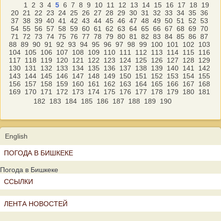
1
2
3
4
5
6
7
8
9
10
11
12
13
14
15
16
17
18
19
20
21
22
23
24
25
26
27
28
29
30
31
32
33
34
35
36
37
38
39
40
41
42
43
44
45
46
47
48
49
50
51
52
53
54
55
56
57
58
59
60
61
62
63
64
65
66
67
68
69
70
71
72
73
74
75
76
77
78
79
80
81
82
83
84
85
86
87
88
89
90
91
92
93
94
95
96
97
98
99
100
101
102
103
104
105
106
107
108
109
110
111
112
113
114
115
116
117
118
119
120
121
122
123
124
125
126
127
128
129
130
131
132
133
134
135
136
137
138
139
140
141
142
143
144
145
146
147
148
149
150
151
152
153
154
155
156
157
158
159
160
161
162
163
164
165
166
167
168
169
170
171
172
173
174
175
176
177
178
179
180
181
182
183
184
185
186
187
188
189
190
English
ПОГОДА В БИШКЕКЕ
Погода в Бишкеке
ССЫЛКИ
ЛЕНТА НОВОСТЕЙ