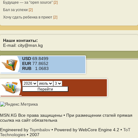
Будущее — за “open source”
[2]
Бал за успехи
[2]
Хочу сдать ребенка в приют
[2]
Наши контакты:
E-mail: city@msn.kg
USD
69.8499
EUR
77.8652
RUB
1.0683
MSN.KG Все права защищены • При размещении статей прямая
ссылка на сайт обязательна
Engineered by
Tsymbalov
• Powered by WebCore Engine 4.2 •
ToT
Technologies
• 2007