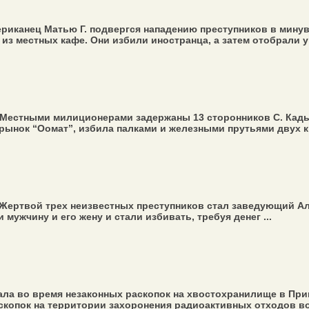
ериканец Матью Г. подвергся нападению преступников в мину
з местных кафе. Они избили иностранца, а затем отобрали у
. Местными милиционерами задержаны 13 сторонников С. Кад
рынок “Оомат”, избила палками и железными прутьями двух к
 Жертвой трех неизвестных преступников стал заведующий А
мужчину и его жену и стали избивать, требуя денег ...
вала во время незаконных раскопок на хвостохранилище в Пр
скопок на территории захоронения радиоактивных отходов воз