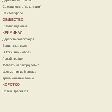
Деревянный трактор
Союзнические “покатушки”
На светофоре
ОБЩЕСТВО
С возвращением!
КРИМИНАЛ
Дерзость скотокрадов
Бандитская воля
ОПЭгэшник и обрез
Левый трафик
150-летний рекорд побит
Цветметчик из Марказа
Криминальные войны
КОРОТКО
Новый Пресняков