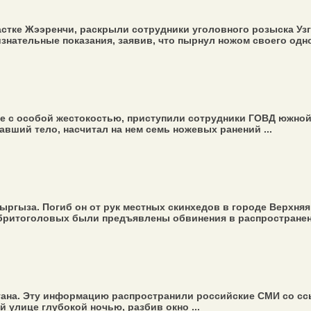
астке Жээренчи, раскрыли сотрудники уголовного розыска Уз
знательные показания, заявив, что пырнул ножом своего одно
 с особой жестокостью, приступили сотрудники ГОВД южной 
авший тело, насчитал на нем семь ножевых ранений ...
ргыза. Погиб он от рук местных скинхедов в городе Верхняя
 бритоголовых были предъявлены обвинения в распространени
ана. Эту информацию распространили российские СМИ со ссы
й улице глубокой ночью, разбив окно ...