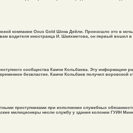
кой компании Oxus Gold Шона Дейли. Произошло это в ночь н
ам водителя иностранца И. Шаяхметова, он первый вошел в п
реступного сообщества Камчи Кольбаева. Эту информацию рас
еменное безвластие. Камчи Кольбаев получил воровской стат
тными преступниками при исполнении служебных обязанносте
ские милиционеры несли службу у здания колонии ГУИН Минюс