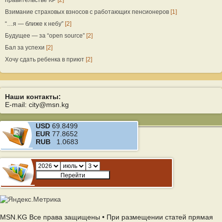
правительстве КР
[2]
Взимание страховых взносов с работающих пенсионеров
[1]
“…я — ближе к небу”
[2]
Будущее — за “open source”
[2]
Бал за успехи
[2]
Хочу сдать ребенка в приют
[2]
Наши контакты:
E-mail: city@msn.kg
USD
69.8499
EUR
77.8652
RUB
1.0683
MSN.KG Все права защищены • При размещении статей прямая