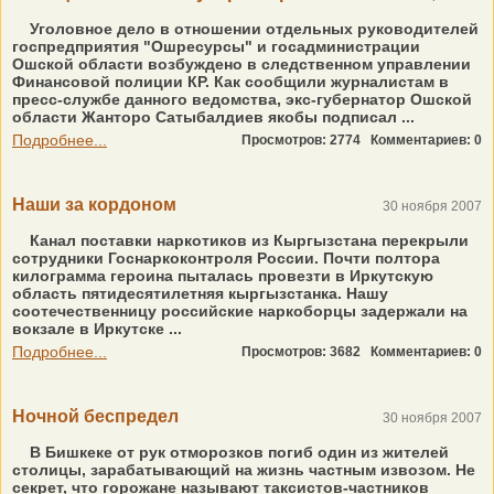
Уголовное дело в отношении отдельных руководителей
госпредприятия "Ошресурсы" и госадминистрации
Ошской области возбуждено в следственном управлении
Финансовой полиции КР. Как сообщили журналистам в
пресс-службе данного ведомства, экс-губернатор Ошской
области Жанторо Сатыбалдиев якобы подписал ...
Подробнее...
Просмотров: 2774
Комментариев: 0
Наши за кордоном
30 ноября 2007
Канал поставки наркотиков из Кыргызстана перекрыли
сотрудники Госнаркоконтроля России. Почти полтора
килограмма героина пыталась провезти в Иркутскую
область пятидесятилетняя кыргызстанка. Нашу
соотечественницу российские наркоборцы задержали на
вокзале в Иркутске ...
Подробнее...
Просмотров: 3682
Комментариев: 0
Ночной беспредел
30 ноября 2007
В Бишкеке от рук отморозков погиб один из жителей
столицы, зарабатывающий на жизнь частным извозом. Не
секрет, что горожане называют таксистов-частников