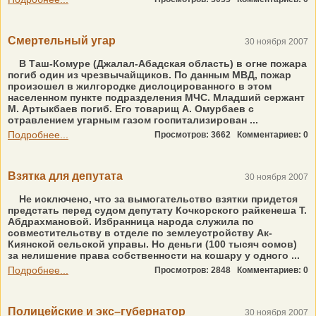
Смертельный угар
30 ноября 2007
В Таш-Комуре (Джалал-Абадская область) в огне пожара
погиб один из чрезвычайщиков. По данным МВД, пожар
произошел в жилгородке дислоцированного в этом
населенном пункте подразделения МЧС. Младший сержант
М. Артыкбаев погиб. Его товарищ А. Омурбаев с
отравлением угарным газом госпитализирован ...
Подробнее...
Просмотров: 3662
Комментариев: 0
Взятка для депутата
30 ноября 2007
Не исключено, что за вымогательство взятки придется
предстать перед судом депутату Кочкорского райкенеша Т.
Абдрахмановой. Избранница народа служила по
совместительству в отделе по землеустройству Ак-
Киянской сельской управы. Но деньги (100 тысяч сомов)
за нелишение права собственности на кошару у одного ...
Подробнее...
Просмотров: 2848
Комментариев: 0
Полицейские и экс–губернатор
30 ноября 2007