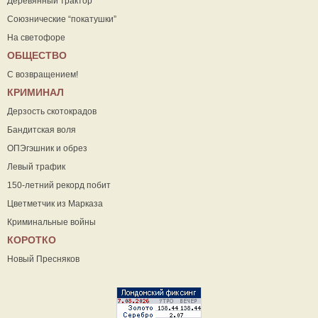
Деревянный трактор
Союзнические “покатушки”
На светофоре
ОБЩЕСТВО
С возвращением!
КРИМИНАЛ
Дерзость скотокрадов
Бандитская воля
ОПЭгэшник и обрез
Левый трафик
150-летний рекорд побит
Цветметчик из Марказа
Криминальные войны
КОРОТКО
Новый Пресняков