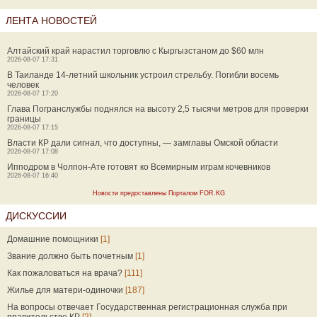
ЛЕНТА НОВОСТЕЙ
Алтайский край нарастил торговлю с Кыргызстаном до $60 млн
2026-08-07 17:31
В Таиланде 14-летний школьник устроил стрельбу. Погибли восемь
человек
2026-08-07 17:20
Глава Погранслужбы поднялся на высоту 2,5 тысячи метров для проверки
границы
2026-08-07 17:15
Власти КР дали сигнал, что доступны, — замглавы Омской области
2026-08-07 17:08
Ипподром в Чолпон-Ате готовят ко Всемирным играм кочевников
2026-08-07 16:40
Новости предоставлены Порталом FOR.KG
ДИСКУССИИ
Домашние помощники
[1]
Звание должно быть почетным
[1]
Как пожаловаться на врача?
[111]
Жилье для матери-одиночки
[187]
На вопросы отвечает Государственная регистрационная служба при