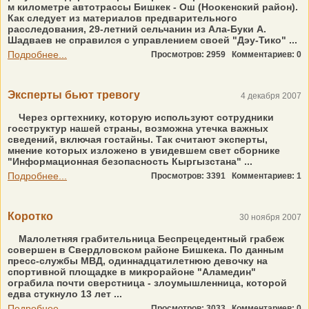
м километре автотрассы Бишкек - Ош (Ноокенский район).
Как следует из материалов предварительного
расследования, 29-летний сельчанин из Ала-Буки А.
Шадваев не справился с управлением своей "Дэу-Тико" ...
Подробнее...
Просмотров: 2959
Комментариев: 0
Эксперты бьют тревогу
4 декабря 2007
Через оргтехнику, которую используют сотрудники
госструктур нашей страны, возможна утечка важных
сведений, включая гостайны. Так считают эксперты,
мнение которых изложено в увидевшем свет сборнике
"Информационная безопасность Кыргызстана" ...
Подробнее...
Просмотров: 3391
Комментариев: 1
Коротко
30 ноября 2007
Малолетняя грабительница Беспрецедентный грабеж
совершен в Свердловском районе Бишкека. По данным
пресс-службы МВД, одиннадцатилетнюю девочку на
спортивной площадке в микрорайоне "Аламедин"
ограбила почти сверстница - злоумышленница, которой
едва стукнуло 13 лет ...
Подробнее...
Просмотров: 3033
Комментариев: 0