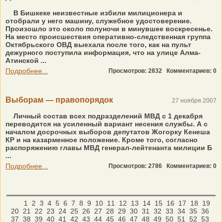
В Бишкеке неизвестные избили милиционера и
отобрали у него машину, служебное удостоверение.
Произошло это около полуночи в минувшее воскресенье.
На место происшествия оперативно-следственная группа
Октябрьского ОВД выехала после того, как на пульт
дежурного поступила информация, что на улице Алма-
Атинской ...
Подробнее...
Просмотров: 2832
Комментариев: 0
Выборам — правопорядок
27 ноября 2007
Личный состав всех подразделений МВД с 1 декабря
переводится на усиленный вариант несения службы. А с
началом досрочных выборов депутатов Жогорку Кенеша
КР и на казарменное положение. Кроме того, согласно
распоряжению главы МВД генерал-лейтенанта милиции Б
...
Подробнее...
Просмотров: 2786
Комментариев: 0
1
2
3
4
5
6
7
8
9
10
11
12
13
14
15
16
17
18
19
20
21
22
23
24
25
26
27
28
29
30
31
32
33
34
35
36
37
38
39
40
41
42
43
44
45
46
47
48
49
50
51
52
53