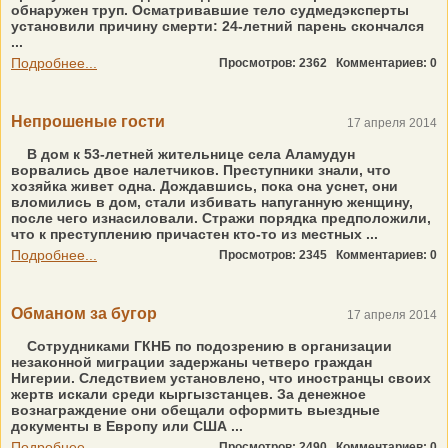
обнаружен труп. Осматривавшие тело судмедэксперты
установили причину смерти: 24-летний парень скончался
...
Подробнее...
Просмотров: 2362
Комментариев: 0
Непрошеные гости
17 апреля 2014
В дом к 53-летней жительнице села Аламудун
ворвались двое налетчиков. Преступники знали, что
хозяйка живет одна. Дождавшись, пока она уснет, они
вломились в дом, стали избивать напуганную женщину,
после чего изнасиловали. Стражи порядка предположили,
что к преступлению причастен кто-то из местных ...
Подробнее...
Просмотров: 2345
Комментариев: 0
Обманом за бугор
17 апреля 2014
Сотрудниками ГКНБ по подозрению в организации
незаконной миграции задержаны четверо граждан
Нигерии. Следствием установлено, что иностранцы своих
жертв искали среди кыргызстанцев. За денежное
вознаграждение они обещали оформить выездные
документы в Европу или США ...
Подробнее...
Просмотров: 2490
Комментариев: 0