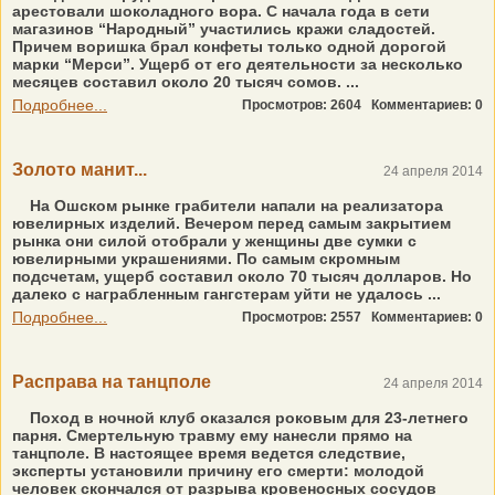
арестовали шоколадного вора. С начала года в сети
магазинов “Народный” участились кражи сладостей.
Причем воришка брал конфеты только одной дорогой
марки “Мерси”. Ущерб от его деятельности за несколько
месяцев составил около 20 тысяч сомов. ...
Подробнее...
Просмотров: 2604
Комментариев: 0
Золото манит...
24 апреля 2014
На Ошском рынке грабители напали на реализатора
ювелирных изделий. Вечером перед самым закрытием
рынка они силой отобрали у женщины две сумки с
ювелирными украшениями. По самым скромным
подсчетам, ущерб составил около 70 тысяч долларов. Но
далеко с награбленным гангстерам уйти не удалось ...
Подробнее...
Просмотров: 2557
Комментариев: 0
Расправа на танцполе
24 апреля 2014
Поход в ночной клуб оказался роковым для 23-летнего
парня. Смертельную травму ему нанесли прямо на
танцполе. В настоящее время ведется следствие,
эксперты установили причину его смерти: молодой
человек скончался от разрыва кровеносных сосудов