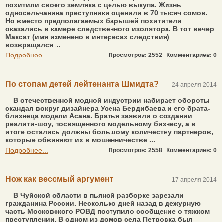
похитили своего земляка с целью выкупа. Жизнь
односельчанина преступники оценили в 70 тысяч сомов.
Но вместо предполагаемых барышей похитители
оказались в камере следственного изолятора. В тот вечер
Максат (имя изменено в интересах следствия)
возвращался ...
Подробнее...
Просмотров: 2552
Комментариев: 0
По стопам детей лейтенанта Шмидта?
24 апреля 2014
В отечественной модной индустрии набирает обороты
скандал вокруг дизайнера Усена Бердибаева и его брата-
близнеца модели Асана. Братья заявили о создании
реалити-шоу, посвященного модельному бизнесу, а в
итоге остались должны большому количеству партнеров,
которые обвиняют их в мошенничестве ...
Подробнее...
Просмотров: 2558
Комментариев: 0
Нож как весомый аргумент
17 апреля 2014
В Чуйской области в пьяной разборке зарезали
гражданина России. Несколько дней назад в дежурную
часть Московского РОВД поступило сообщение о тяжком
преступлении. В одном из домов села Петровка был