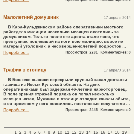
Малолетний домушник
17 апреля 2014
В Кара-Кульджинском районе оперативники местного
райотдела милиции несколько месяцев охотились за
домушником. Только после его ареста стало ясно, что
преступник, поднявший на ноги всю милицию, вовсе не
матерый уголовник, а несовершеннолетний подросток ...
Подробнее...
Просмотров: 2281
Комментариев: 0
Трафик в столицу
17 апреля 2014
В Бишкеке сыщики перекрыли крупный канал доставки
гашиша из Иссык-Кульской области. На днях
оперативниками был задержан 46-летний наркоторговец.
В поле зрения стражей порядка он попал несколько
месяцев назад. Мужчина в столице отладил каналы сбыта,
и со временем у него появились постоянные покупатели ...
Подробнее...
Просмотров: 2445
Комментариев: 0
1
2
3
4
5
6
7
8
9
10
11
12
13
14
15
16
17
18
19