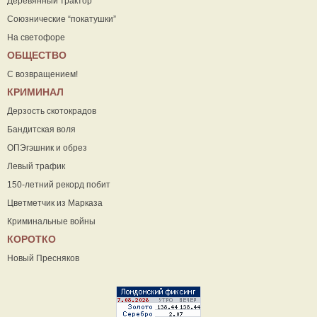
Деревянный трактор
Союзнические “покатушки”
На светофоре
ОБЩЕСТВО
С возвращением!
КРИМИНАЛ
Дерзость скотокрадов
Бандитская воля
ОПЭгэшник и обрез
Левый трафик
150-летний рекорд побит
Цветметчик из Марказа
Криминальные войны
КОРОТКО
Новый Пресняков