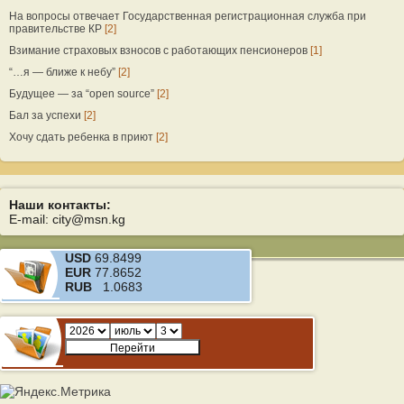
На вопросы отвечает Государственная регистрационная служба при
правительстве КР
[2]
Взимание страховых взносов с работающих пенсионеров
[1]
“…я — ближе к небу”
[2]
Будущее — за “open source”
[2]
Бал за успехи
[2]
Хочу сдать ребенка в приют
[2]
Наши контакты:
E-mail: city@msn.kg
USD
69.8499
EUR
77.8652
RUB
1.0683