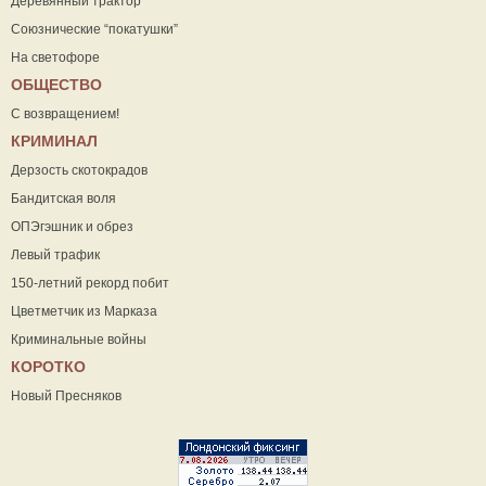
Деревянный трактор
Союзнические “покатушки”
На светофоре
ОБЩЕСТВО
С возвращением!
КРИМИНАЛ
Дерзость скотокрадов
Бандитская воля
ОПЭгэшник и обрез
Левый трафик
150-летний рекорд побит
Цветметчик из Марказа
Криминальные войны
КОРОТКО
Новый Пресняков