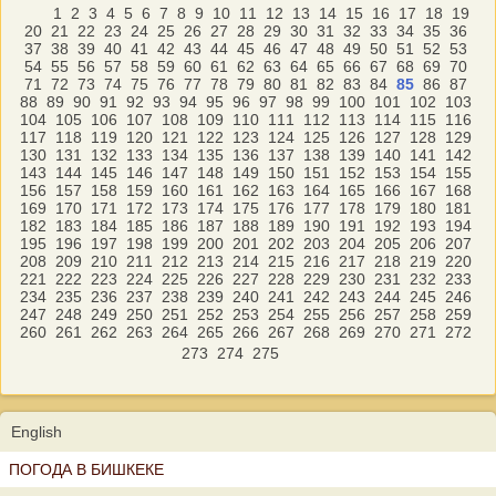
1
2
3
4
5
6
7
8
9
10
11
12
13
14
15
16
17
18
19
20
21
22
23
24
25
26
27
28
29
30
31
32
33
34
35
36
37
38
39
40
41
42
43
44
45
46
47
48
49
50
51
52
53
54
55
56
57
58
59
60
61
62
63
64
65
66
67
68
69
70
71
72
73
74
75
76
77
78
79
80
81
82
83
84
85
86
87
88
89
90
91
92
93
94
95
96
97
98
99
100
101
102
103
104
105
106
107
108
109
110
111
112
113
114
115
116
117
118
119
120
121
122
123
124
125
126
127
128
129
130
131
132
133
134
135
136
137
138
139
140
141
142
143
144
145
146
147
148
149
150
151
152
153
154
155
156
157
158
159
160
161
162
163
164
165
166
167
168
169
170
171
172
173
174
175
176
177
178
179
180
181
182
183
184
185
186
187
188
189
190
191
192
193
194
195
196
197
198
199
200
201
202
203
204
205
206
207
208
209
210
211
212
213
214
215
216
217
218
219
220
221
222
223
224
225
226
227
228
229
230
231
232
233
234
235
236
237
238
239
240
241
242
243
244
245
246
247
248
249
250
251
252
253
254
255
256
257
258
259
260
261
262
263
264
265
266
267
268
269
270
271
272
273
274
275
English
ПОГОДА В БИШКЕКЕ