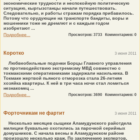
экономические трудности и неспокойную политическую
ситуацию, кыргызстанцы начали путешествовать.
Следовательно, и работы стражам порядка прибавилось.
Потому что орудующие на транспорте бандиты, воры и
мошенники тоже не дремлют и с каждым годом
изобретают ...
Подробнее...
Просмотров: 3733
Комментариев: 0
Коротко
3 июня 2011
Любвеобильные подонки Борцы Главного управления
по противодействию экстремизму МВД совместно с
токмакскими оперативниками задержали насильника. В
Токмаке жертвой пьяного отморозка стала 26-летняя
хозяйка квартиры. К ней в три часа ночи стал ломиться
незнакомец ...
Подробнее...
Просмотров: 3690
Комментариев: 0
Форточникам не фартит
3 июня 2011
Несколько месяцев сыщики Аламудунского райотдела
милиции буквально охотились за парочкой серийных
домушников. С начала весны в Аламудунском районе
произошло несколько краж. По заключению экспертов,