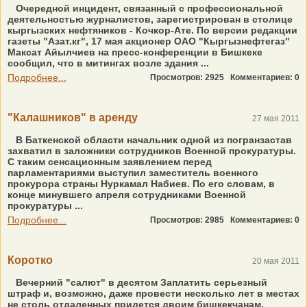
Очередной инцидент, связанный с профессиональной
деятельностью журналистов, зарегистрирован в столице
кыргызских нефтяников - Кочкор-Ате. По версии редакции
газеты "Азат.кг", 17 мая акционер ОАО "Кыргызнефтегаз"
Максат Айылчиев на пресс-конференции в Бишкеке
сообщил, что в митингах возле здания ...
Подробнее...
Просмотров: 2925
Комментариев: 0
"Калашников" в аренду
27 мая 2011
В Баткенской области начальник одной из погранзастав
захватил в заложники сотрудников Военной прокуратуры.
С таким сенсационным заявлением перед
парламентариями выступил заместитель военного
прокурора страны Нуркамал Набиев. По его словам, в
конце минувшего апреля сотрудниками Военной
прокуратуры ...
Подробнее...
Просмотров: 2985
Комментариев: 0
Коротко
20 мая 2011
Вечерний "салют" в десятом Заплатить серьезный
штраф и, возможно, даже провести несколько лет в местах
не столь отдаленных придется двоим бишкекчанам,