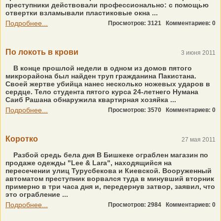
преступники действовали профессионально: с помощью
отвертки взламывали пластиковые окна ...
Подробнее...
Просмотров: 3121
Комментариев: 0
По локоть в крови
3 июня 2011
В конце прошлой недели в одном из домов пятого
микрорайона был найден труп гражданина Пакистана.
Своей жертве убийца нанес несколько ножевых ударов в
сердце. Тело студента пятого курса 24-летнего Нумана
Саиб Рашана обнаружила квартирная хозяйка ...
Подробнее...
Просмотров: 3570
Комментариев: 0
Коротко
27 мая 2011
Разбой средь бела дня В Бишкеке ограблен магазин по
продаже одежды "Lee & Lara", находящийся на
пересечении улиц Турусбекова и Киевской. Вооруженный
автоматом преступник ворвался туда в минувший вторник
примерно в три часа дня и, передернув затвор, заявил, что
это ограбление ...
Подробнее...
Просмотров: 2984
Комментариев: 0