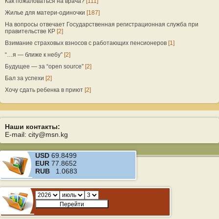
Как пожаловаться на врача?
[111]
Жилье для матери-одиночки
[187]
На вопросы отвечает Государственная регистрационная служба при
правительстве КР
[2]
Взимание страховых взносов с работающих пенсионеров
[1]
“…я — ближе к небу”
[2]
Будущее — за “open source”
[2]
Бал за успехи
[2]
Хочу сдать ребенка в приют
[2]
Наши контакты:
E-mail: city@msn.kg
USD
69.8499
EUR
77.8652
RUB
1.0683