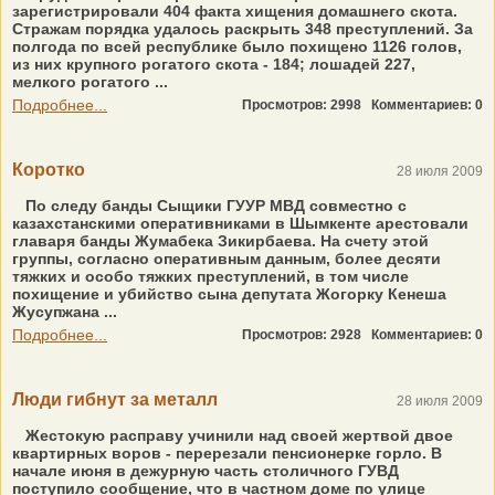
зарегистрировали 404 факта хищения домашнего скота.
Стражам порядка удалось раскрыть 348 преступлений. За
полгода по всей республике было похищено 1126 голов,
из них крупного рогатого скота - 184; лошадей 227,
мелкого рогатого ...
Подробнее...
Просмотров: 2998
Комментариев: 0
Коротко
28 июля 2009
По следу банды Сыщики ГУУР МВД совместно с
казахстанскими оперативниками в Шымкенте арестовали
главаря банды Жумабека Зикирбаева. На счету этой
группы, согласно оперативным данным, более десяти
тяжких и особо тяжких преступлений, в том числе
похищение и убийство сына депутата Жогорку Кенеша
Жусупжана ...
Подробнее...
Просмотров: 2928
Комментариев: 0
Люди гибнут за металл
28 июля 2009
Жестокую расправу учинили над своей жертвой двое
квартирных воров - перерезали пенсионерке горло. В
начале июня в дежурную часть столичного ГУВД
поступило сообщение, что в частном доме по улице