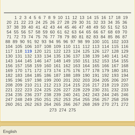
1
2
3
4
5
6
7
8
9
10
11
12
13
14
15
16
17
18
19
20
21
22
23
24
25
26
27
28
29
30
31
32
33
34
35
36
37
38
39
40
41
42
43
44
45
46
47
48
49
50
51
52
53
54
55
56
57
58
59
60
61
62
63
64
65
66
67
68
69
70
71
72
73
74
75
76
77
78
79
80
81
82
83
84
85
86
87
88
89
90
91
92
93
94
95
96
97
98
99
100
101
102
103
104
105
106
107
108
109
110
111
112
113
114
115
116
117
118
119
120
121
122
123
124
125
126
127
128
129
130
131
132
133
134
135
136
137
138
139
140
141
142
143
144
145
146
147
148
149
150
151
152
153
154
155
156
157
158
159
160
161
162
163
164
165
166
167
168
169
170
171
172
173
174
175
176
177
178
179
180
181
182
183
184
185
186
187
188
189
190
191
192
193
194
195
196
197
198
199
200
201
202
203
204
205
206
207
208
209
210
211
212
213
214
215
216
217
218
219
220
221
222
223
224
225
226
227
228
229
230
231
232
233
234
235
236
237
238
239
240
241
242
243
244
245
246
247
248
249
250
251
252
253
254
255
256
257
258
259
260
261
262
263
264
265
266
267
268
269
270
271
272
273
274
275
English