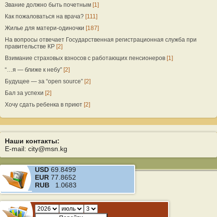
Звание должно быть почетным
[1]
Как пожаловаться на врача?
[111]
Жилье для матери-одиночки
[187]
На вопросы отвечает Государственная регистрационная служба при
правительстве КР
[2]
Взимание страховых взносов с работающих пенсионеров
[1]
“…я — ближе к небу”
[2]
Будущее — за “open source”
[2]
Бал за успехи
[2]
Хочу сдать ребенка в приют
[2]
Наши контакты:
E-mail: city@msn.kg
USD
69.8499
EUR
77.8652
RUB
1.0683