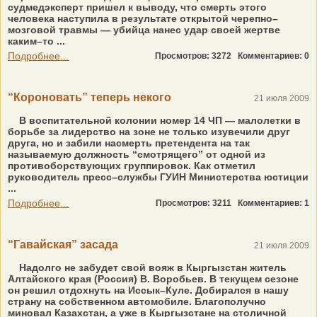
судмедэксперт пришел к выводу, что смерть этого
человека наступила в результате открытой черепно–
мозговой травмы — убийца нанес удар своей жертве
каким–то ...
Подробнее...
Просмотров: 3272
Комментариев: 0
“Короновать” теперь некого
21 июля 2009
В воспитательной колонии номер 14 ЧП — малолетки в
борьбе за лидерство на зоне не только изувечили друг
друга, но и забили насмерть претендента на так
называемую должность “смотрящего” от одной из
противоборствующих группировок. Как отметил
руководитель пресс–службы ГУИН Министерства юстиции
...
Подробнее...
Просмотров: 3211
Комментариев: 1
“Гавайская” засада
21 июля 2009
Надолго не забудет свой вояж в Кыргызстан житель
Алтайского края (Россия) В. Воробьев. В текущем сезоне
он решил отдохнуть на Иссык–Куле. Добирался в нашу
страну на собственном автомобиле. Благополучно
миновал Казахстан, а уже в Кыргызстане на столичной