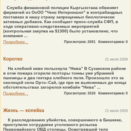
Служба финансовой полиции Кыргызстана обвиняет
фирмачей из ОсОО "Ченс Интернэшнл" в контрабандных
поставках в нашу страну запрещенных биологически
активных добавок. Как сообщает пресс-служба СФП, в
ходе оперативно-следственных мероприятий
(контрольная закупка на $1300) было установлено, что
компания ...
Подробнее...
Просмотров: 2691
Комментариев: 0
Коротко
21 июля 2009
На хлебной ниве полыхнула “Нива” В Сузакском районе
в огне пожара сгорели полторы тонны уже убранной
пшеницы и два гектара хлебного поля. Произошло это за
околицей села Орто–Сай, где при не выясненных до конца
обстоятельствах загорелся комбайн “Нива” ...
Подробнее...
Просмотров: 3026
Комментариев: 0
Жизнь — копейка
21 июля 2009
К расследованию убийства, совершенного в Бишкеке,
приступили сотрудники уголовного розыска
Первомайского ОВД столицы. Осмотревший тело