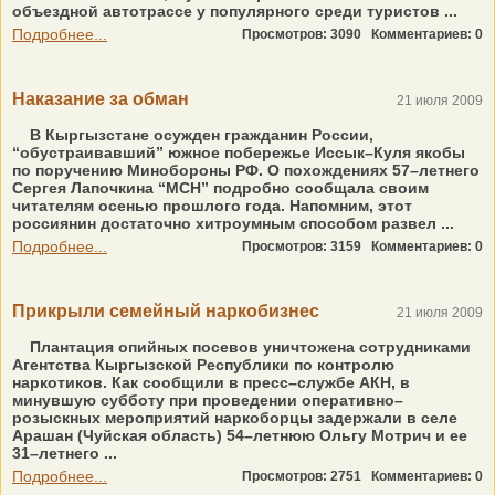
объездной автотрассе у популярного среди туристов ...
Подробнее...
Просмотров: 3090
Комментариев: 0
Наказание за обман
21 июля 2009
В Кыргызстане осужден гражданин России,
“обустраивавший” южное побережье Иссык–Куля якобы
по поручению Минобороны РФ. О похождениях 57–летнего
Сергея Лапочкина “МСН” подробно сообщала своим
читателям осенью прошлого года. Напомним, этот
россиянин достаточно хитроумным способом развел ...
Подробнее...
Просмотров: 3159
Комментариев: 0
Прикрыли семейный наркобизнес
21 июля 2009
Плантация опийных посевов уничтожена сотрудниками
Агентства Кыргызской Республики по контролю
наркотиков. Как сообщили в пресс–службе АКН, в
минувшую субботу при проведении оперативно–
розыскных мероприятий наркоборцы задержали в селе
Арашан (Чуйская область) 54–летнюю Ольгу Мотрич и ее
31–летнего ...
Подробнее...
Просмотров: 2751
Комментариев: 0