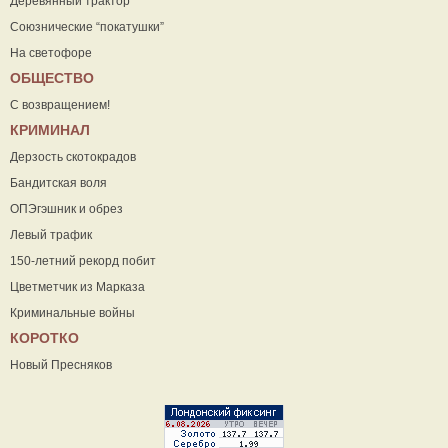
Деревянный трактор
Союзнические “покатушки”
На светофоре
ОБЩЕСТВО
С возвращением!
КРИМИНАЛ
Дерзость скотокрадов
Бандитская воля
ОПЭгэшник и обрез
Левый трафик
150-летний рекорд побит
Цветметчик из Марказа
Криминальные войны
КОРОТКО
Новый Пресняков