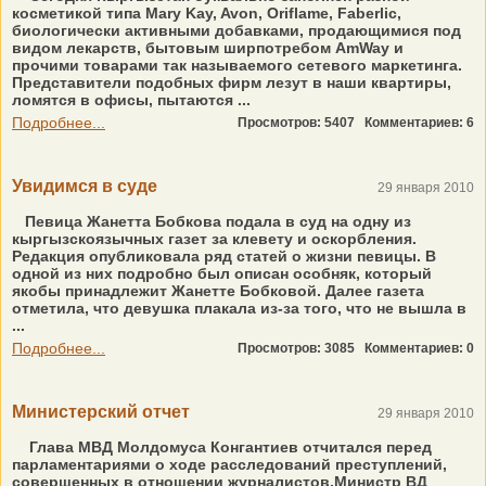
косметикой типа Mary Kаy, Avon, Oriflame, Faberlic,
биологически активными добавками, продающимися под
видом лекарств, бытовым ширпотребом AmWay и
прочими товарами так называемого сетевого маркетинга.
Представители подобных фирм лезут в наши квартиры,
ломятся в офисы, пытаются ...
Подробнее...
Просмотров: 5407
Комментариев: 6
Увидимся в суде
29 января 2010
Певица Жанетта Бобкова подала в суд на одну из
кыргызскоязычных газет за клевету и оскорбления.
Редакция опубликовала ряд статей о жизни певицы. В
одной из них подробно был описан особняк, который
якобы принадлежит Жанетте Бобковой. Далее газета
отметила, что девушка плакала из-за того, что не вышла в
...
Подробнее...
Просмотров: 3085
Комментариев: 0
Министерский отчет
29 января 2010
Глава МВД Молдомуса Конгантиев отчитался перед
парламентариями о ходе расследований преступлений,
совершенных в отношении журналистов.Министр ВД