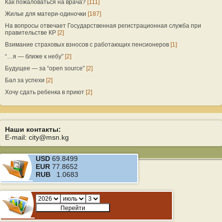
Как пожаловаться на врача?
[111]
Жилье для матери-одиночки
[187]
На вопросы отвечает Государственная регистрационная служба при
правительстве КР
[2]
Взимание страховых взносов с работающих пенсионеров
[1]
“…я — ближе к небу”
[2]
Будущее — за “open source”
[2]
Бал за успехи
[2]
Хочу сдать ребенка в приют
[2]
Наши контакты:
E-mail: city@msn.kg
USD
69.8499
EUR
77.8652
RUB
1.0683