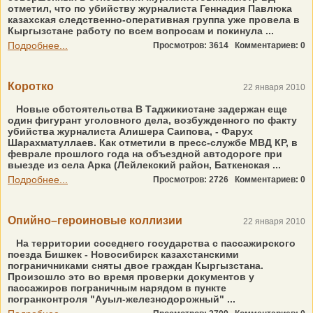
отметил, что по убийству журналиста Геннадия Павлюка
казахская следственно-оперативная группа уже провела в
Кыргызстане работу по всем вопросам и покинула ...
Подробнее...
Просмотров: 3614
Комментариев: 0
Коротко
22 января 2010
Новые обстоятельства В Таджикистане задержан еще
один фигурант уголовного дела, возбужденного по факту
убийства журналиста Алишера Саипова, - Фарух
Шарахматуллаев. Как отметили в пресс-службе МВД КР, в
феврале прошлого года на объездной автодороге при
выезде из села Арка (Лейлекский район, Баткенская ...
Подробнее...
Просмотров: 2726
Комментариев: 0
Опийно–героиновые коллизии
22 января 2010
На территории соседнего государства с пассажирского
поезда Бишкек - Новосибирск казахстанскими
пограничниками сняты двое граждан Кыргызстана.
Произошло это во время проверки документов у
пассажиров пограничным нарядом в пункте
погранконтроля "Ауыл-железнодорожный" ...