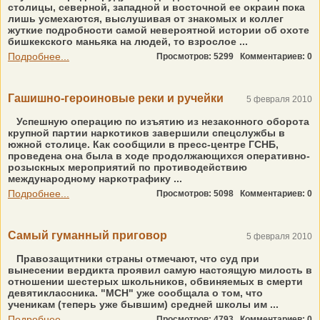
столицы, северной, западной и восточной ее окраин пока
лишь усмехаются, выслушивая от знакомых и коллег
жуткие подробности самой невероятной истории об охоте
бишкекского маньяка на людей, то взрослое ...
Подробнее...
Просмотров: 5299
Комментариев: 0
Гашишно-героиновые реки и ручейки
5 февраля 2010
Успешную операцию по изъятию из незаконного оборота
крупной партии наркотиков завершили спецслужбы в
южной столице. Как сообщили в пресс-центре ГСНБ,
проведена она была в ходе продолжающихся оперативно-
розыскных мероприятий по противодействию
международному наркотрафику ...
Подробнее...
Просмотров: 5098
Комментариев: 0
Самый гуманный приговор
5 февраля 2010
Правозащитники страны отмечают, что суд при
вынесении вердикта проявил самую настоящую милость в
отношении шестерых школьников, обвиняемых в смерти
девятиклассника. "МСН" уже сообщала о том, что
ученикам (теперь уже бывшим) средней школы им ...
Подробнее...
Просмотров: 4793
Комментариев: 0