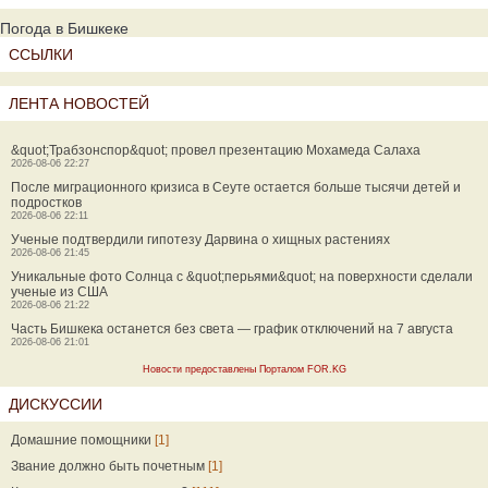
Погода в Бишкеке
ССЫЛКИ
ЛЕНТА НОВОСТЕЙ
&quot;Трабзонспор&quot; провел презентацию Мохамеда Салаха
2026-08-06 22:27
После миграционного кризиса в Сеуте остается больше тысячи детей и
подростков
2026-08-06 22:11
Ученые подтвердили гипотезу Дарвина о хищных растениях
2026-08-06 21:45
Уникальные фото Солнца с &quot;перьями&quot; на поверхности сделали
ученые из США
2026-08-06 21:22
Часть Бишкека останется без света — график отключений на 7 августа
2026-08-06 21:01
Новости предоставлены Порталом FOR.KG
ДИСКУССИИ
Домашние помощники
[1]
Звание должно быть почетным
[1]