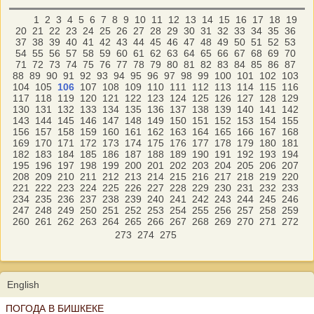
1
2
3
4
5
6
7
8
9
10
11
12
13
14
15
16
17
18
19
20
21
22
23
24
25
26
27
28
29
30
31
32
33
34
35
36
37
38
39
40
41
42
43
44
45
46
47
48
49
50
51
52
53
54
55
56
57
58
59
60
61
62
63
64
65
66
67
68
69
70
71
72
73
74
75
76
77
78
79
80
81
82
83
84
85
86
87
88
89
90
91
92
93
94
95
96
97
98
99
100
101
102
103
104
105
106
107
108
109
110
111
112
113
114
115
116
117
118
119
120
121
122
123
124
125
126
127
128
129
130
131
132
133
134
135
136
137
138
139
140
141
142
143
144
145
146
147
148
149
150
151
152
153
154
155
156
157
158
159
160
161
162
163
164
165
166
167
168
169
170
171
172
173
174
175
176
177
178
179
180
181
182
183
184
185
186
187
188
189
190
191
192
193
194
195
196
197
198
199
200
201
202
203
204
205
206
207
208
209
210
211
212
213
214
215
216
217
218
219
220
221
222
223
224
225
226
227
228
229
230
231
232
233
234
235
236
237
238
239
240
241
242
243
244
245
246
247
248
249
250
251
252
253
254
255
256
257
258
259
260
261
262
263
264
265
266
267
268
269
270
271
272
273
274
275
English
ПОГОДА В БИШКЕКЕ