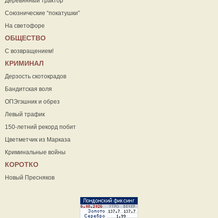
Деревянный трактор
Союзнические “покатушки”
На светофоре
ОБЩЕСТВО
С возвращением!
КРИМИНАЛ
Дерзость скотокрадов
Бандитская воля
ОПЭгэшник и обрез
Левый трафик
150-летний рекорд побит
Цветметчик из Марказа
Криминальные войны
КОРОТКО
Новый Пресняков