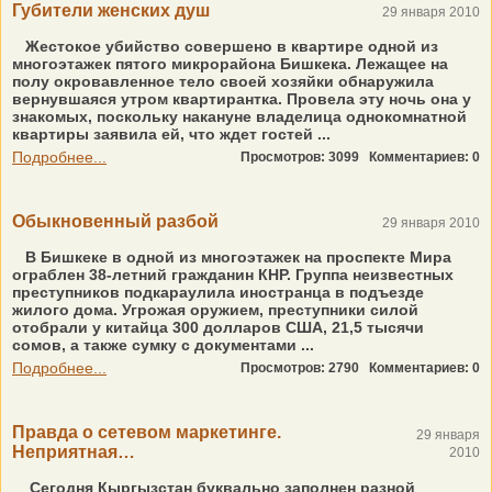
Губители женских душ
29 января 2010
Жестокое убийство совершено в квартире одной из
многоэтажек пятого микрорайона Бишкека. Лежащее на
полу окровавленное тело своей хозяйки обнаружила
вернувшаяся утром квартирантка. Провела эту ночь она у
знакомых, поскольку накануне владелица однокомнатной
квартиры заявила ей, что ждет гостей ...
Подробнее...
Просмотров: 3099
Комментариев: 0
Обыкновенный разбой
29 января 2010
В Бишкеке в одной из многоэтажек на проспекте Мира
ограблен 38-летний гражданин КНР. Группа неизвестных
преступников подкараулила иностранца в подъезде
жилого дома. Угрожая оружием, преступники силой
отобрали у китайца 300 долларов США, 21,5 тысячи
сомов, а также сумку с документами ...
Подробнее...
Просмотров: 2790
Комментариев: 0
Правда о сетевом маркетинге.
29 января
Неприятная…
2010
Сегодня Кыргызстан буквально заполнен разной