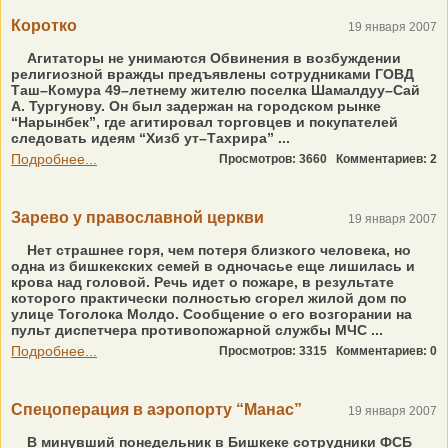
Коротко
19 января 2007
Агитаторы не унимаются Обвинения в возбуждении
религиозной вражды предъявлены сотрудниками ГОВД
Таш–Комура 49–летнему жителю поселка Шамалдуу–Сай
А. Тургунову. Он был задержан на городском рынке
“Нарынбек”, где агитировал торговцев и покупателей
следовать идеям “Хизб ут–Тахрира” ...
Подробнее...
Просмотров: 3660
Комментариев: 2
Зарево у православной церкви
19 января 2007
Нет страшнее горя, чем потеря близкого человека, но
одна из бишкекских семей в одночасье еще лишилась и
крова над головой. Речь идет о пожаре, в результате
которого практически полностью сгорел жилой дом по
улице Тоголока Молдо. Сообщение о его возгорании на
пульт диспетчера противопожарной службы МЧС ...
Подробнее...
Просмотров: 3315
Комментариев: 0
Спецоперация в аэропорту “Манас”
19 января 2007
В минувший понедельник в Бишкеке сотрудники ФСБ