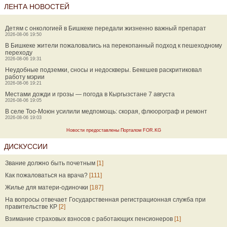
ЛЕНТА НОВОСТЕЙ
Детям с онкологией в Бишкеке передали жизненно важный препарат
2026-08-06 19:50
В Бишкеке жители пожаловались на перекопанный подход к пешеходному
переходу
2026-08-06 19:31
Неудобные подземки, сносы и недоскверы. Бекешев раскритиковал
работу мэрии
2026-08-06 19:21
Местами дожди и грозы — погода в Кыргызстане 7 августа
2026-08-06 19:05
В селе Тоо-Моюн усилили медпомощь: скорая, флюорограф и ремонт
2026-08-06 19:03
Новости предоставлены Порталом FOR.KG
ДИСКУССИИ
Звание должно быть почетным
[1]
Как пожаловаться на врача?
[111]
Жилье для матери-одиночки
[187]
На вопросы отвечает Государственная регистрационная служба при
правительстве КР
[2]
Взимание страховых взносов с работающих пенсионеров
[1]