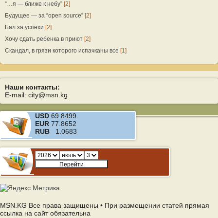
“…я — ближе к небу”
[2]
Будущее — за “open source”
[2]
Бал за успехи
[2]
Хочу сдать ребенка в приют
[2]
Скандал, в грязи которого испачканы все
[1]
Наши контакты:
E-mail: city@msn.kg
USD
69.8499
EUR
77.8652
RUB
1.0683
MSN.KG Все права защищены • При размещении статей прямая
ссылка на сайт обязательна