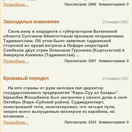
Подробнее...
Просмотров: 2966
Комментариев: 0
Запоздалые извинения
23 января 2007
Свою вину в инциденте с губернатором Баткенской
области Султаном Айжигитовым признали пограничники
Таджикистана. Об этом было заявлено таджикской
стороной во время встречи в Исфаре секретарей
Совбезов двух стран Осмонали Гуронова (Кыргызстан) и
Амиркула Азимова (Таджикистан) ...
Подробнее...
Просмотров: 3097
Комментариев: 0
Кровавый передел
23 января 2007
На юге страны от руки киллера пал директор
государственного предприятия “Кара–Суу эл базары”.
Ырысбек Жоошбеков был застрелен у своего дома в селе
Октябрь (Кара–Суйский район). Судмедэксперт,
осмотревший тело, констатировал, что четыре пули,
скорее всего выпущенные киллером из карабина, но
возможно ...
Подробнее...
Просмотров: 3203
Комментариев: 0