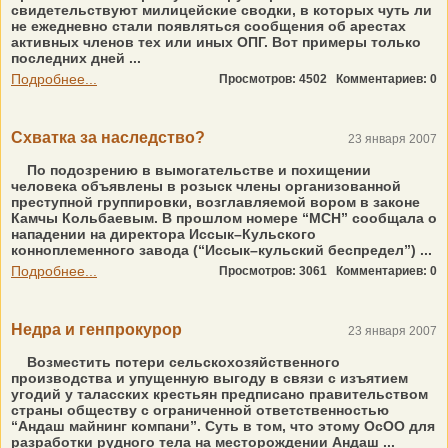
свидетельствуют милицейские сводки, в которых чуть ли
не ежедневно стали появляться сообщения об арестах
активных членов тех или иных ОПГ. Вот примеры только
последних дней ...
Подробнее...
Просмотров: 4502
Комментариев: 0
Схватка за наследство?
23 января 2007
По подозрению в вымогательстве и похищении
человека объявлены в розыск члены организованной
преступной группировки, возглавляемой вором в законе
Камчы Кольбаевым. В прошлом номере “МСН” сообщала о
нападении на директора Иссык–Кульского
конноплеменного завода (“Иссык–кульский беспредел”) ...
Подробнее...
Просмотров: 3061
Комментариев: 0
Недра и генпрокурор
23 января 2007
Возместить потери сельскохозяйственного
производства и упущенную выгоду в связи с изъятием
угодий у таласских крестьян предписано правительством
страны обществу с ограниченной ответственностью
“Андаш майнинг компани”. Суть в том, что этому ОсОО для
разработки рудного тела на месторождении Андаш ...