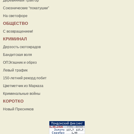
Деревянный трактор
Союзнические “покатушки”
На светофоре
ОБЩЕСТВО
С возвращением!
КРИМИНАЛ
Дерзость скотокрадов
Бандитская воля
ОПЭгэшник и обрез
Левый трафик
150-летний рекорд побит
Цветметчик из Марказа
Криминальные войны
КОРОТКО
Новый Пресняков