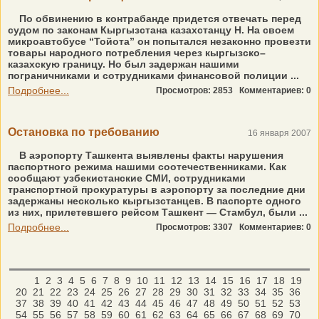
По обвинению в контрабанде придется отвечать перед
судом по законам Кыргызстана казахстанцу Н. На своем
микроавтобусе “Тойота” он попытался незаконно провезти
товары народного потребления через кыргызско–
казахскую границу. Но был задержан нашими
пограничниками и сотрудниками финансовой полиции ...
Подробнее...
Просмотров: 2853
Комментариев: 0
Остановка по требованию
16 января 2007
В аэропорту Ташкента выявлены факты нарушения
паспортного режима нашими соотечественниками. Как
сообщают узбекистанские СМИ, сотрудниками
транспортной прокуратуры в аэропорту за последние дни
задержаны несколько кыргызстанцев. В паспорте одного
из них, прилетевшего рейсом Ташкент — Стамбул, были ...
Подробнее...
Просмотров: 3307
Комментариев: 0
1
2
3
4
5
6
7
8
9
10
11
12
13
14
15
16
17
18
19
20
21
22
23
24
25
26
27
28
29
30
31
32
33
34
35
36
37
38
39
40
41
42
43
44
45
46
47
48
49
50
51
52
53
54
55
56
57
58
59
60
61
62
63
64
65
66
67
68
69
70