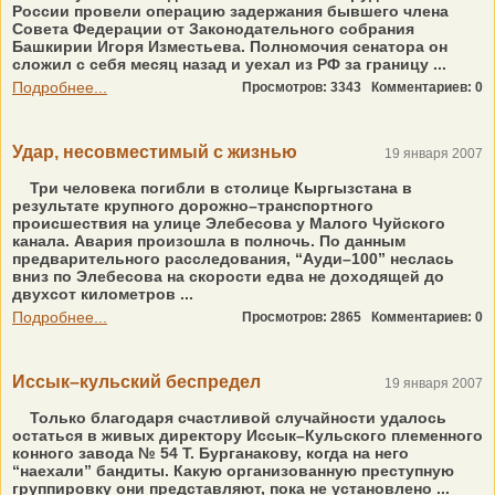
России провели операцию задержания бывшего члена
Совета Федерации от Законодательного собрания
Башкирии Игоря Изместьева. Полномочия сенатора он
сложил с себя месяц назад и уехал из РФ за границу ...
Подробнее...
Просмотров: 3343
Комментариев: 0
Удар, несовместимый с жизнью
19 января 2007
Три человека погибли в столице Кыргызстана в
результате крупного дорожно–транспортного
происшествия на улице Элебесова у Малого Чуйского
канала. Авария произошла в полночь. По данным
предварительного расследования, “Ауди–100” неслась
вниз по Элебесова на скорости едва не доходящей до
двухсот километров ...
Подробнее...
Просмотров: 2865
Комментариев: 0
Иссык–кульский беспредел
19 января 2007
Только благодаря счастливой случайности удалось
остаться в живых директору Иссык–Кульского племенного
конного завода № 54 Т. Бурганакову, когда на него
“наехали” бандиты. Какую организованную преступную
группировку они представляют, пока не установлено ...