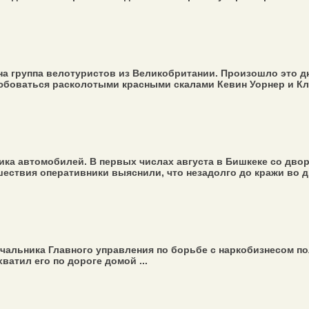
а группа велотуристов из Великобритании. Произошло это дн
юбоваться расколотыми красными скалами Кевин Уорнер и Клар
 автомобилей. В первых числах августа в Бишкеке со двора
ествия оперативники выяснили, что незадолго до кражи во дв
ачальника Главного управления по борьбе с наркобизнесом п
ватил его по дороге домой ...