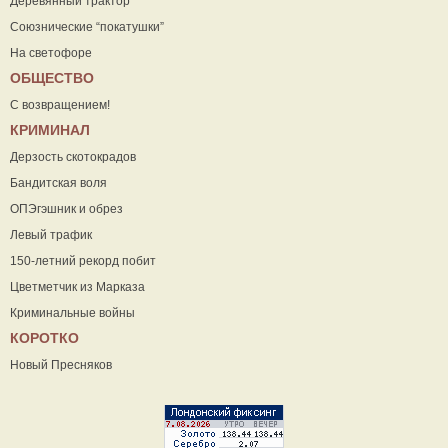
Деревянный трактор
Союзнические “покатушки”
На светофоре
ОБЩЕСТВО
С возвращением!
КРИМИНАЛ
Дерзость скотокрадов
Бандитская воля
ОПЭгэшник и обрез
Левый трафик
150-летний рекорд побит
Цветметчик из Марказа
Криминальные войны
КОРОТКО
Новый Пресняков