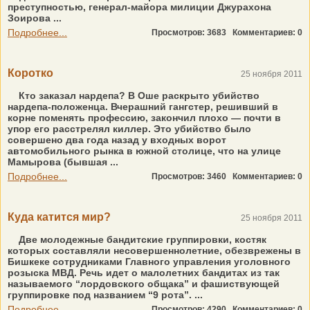
преступностью, генерал-майора милиции Джурахона
Зоирова ...
Подробнее...
Просмотров: 3683
Комментариев: 0
Коротко
25 ноября 2011
Кто заказал нардепа? В Оше раскрыто убийство
нардепа-положенца. Вчерашний гангстер, решивший в
корне поменять профессию, закончил плохо — почти в
упор его расстрелял киллер. Это убийство было
совершено два года назад у входных ворот
автомобильного рынка в южной столице, что на улице
Мамырова (бывшая ...
Подробнее...
Просмотров: 3460
Комментариев: 0
Куда катится мир?
25 ноября 2011
Две молодежные бандитские группировки, костяк
которых составляли несовершеннолетние, обезврежены в
Бишкеке сотрудниками Главного управления уголовного
розыска МВД. Речь идет о малолетних бандитах из так
называемого “лордовского общака” и фашиствующей
группировке под названием “9 рота”. ...
Подробнее...
Просмотров: 4290
Комментариев: 0