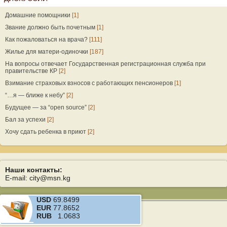
Домашние помощники
[1]
Звание должно быть почетным
[1]
Как пожаловаться на врача?
[111]
Жилье для матери-одиночки
[187]
На вопросы отвечает Государственная регистрационная служба при
правительстве КР
[2]
Взимание страховых взносов с работающих пенсионеров
[1]
“…я — ближе к небу”
[2]
Будущее — за “open source”
[2]
Бал за успехи
[2]
Хочу сдать ребенка в приют
[2]
Наши контакты:
E-mail: city@msn.kg
USD
69.8499
EUR
77.8652
RUB
1.0683