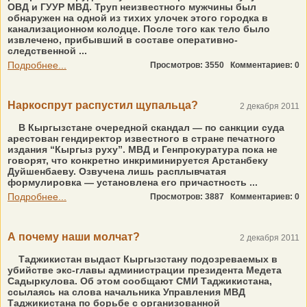
ОВД и ГУУР МВД. Труп неизвестного мужчины был
обнаружен на одной из тихих улочек этого городка в
канализационном колодце. После того как тело было
извлечено, прибывший в составе оперативно-
следственной ...
Подробнее...
Просмотров: 3550
Комментариев: 0
Наркоспрут распустил щупальца?
2 декабря 2011
В Кыргызстане очередной скандал — по санкции суда
арестован гендиректор известного в стране печатного
издания “Кыргыз руху”. МВД и Генпрокуратура пока не
говорят, что конкретно инкриминируется Арстанбеку
Дуйшенбаеву. Озвучена лишь расплывчатая
формулировка — установлена его причастность ...
Подробнее...
Просмотров: 3887
Комментариев: 0
А почему наши молчат?
2 декабря 2011
Таджикистан выдаст Кыргызстану подозреваемых в
убийстве экс-главы администрации президента Медета
Садыркулова. Об этом сообщают СМИ Таджикистана,
ссылаясь на слова начальника Управления МВД
Таджикистана по борьбе с организованной