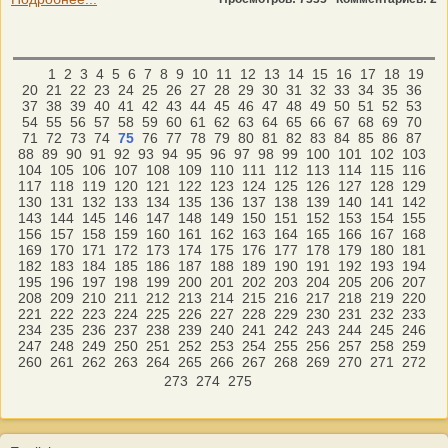
1
2
3
4
5
6
7
8
9
10
11
12
13
14
15
16
17
18
19
20
21
22
23
24
25
26
27
28
29
30
31
32
33
34
35
36
37
38
39
40
41
42
43
44
45
46
47
48
49
50
51
52
53
54
55
56
57
58
59
60
61
62
63
64
65
66
67
68
69
70
71
72
73
74
75
76
77
78
79
80
81
82
83
84
85
86
87
88
89
90
91
92
93
94
95
96
97
98
99
100
101
102
103
104
105
106
107
108
109
110
111
112
113
114
115
116
117
118
119
120
121
122
123
124
125
126
127
128
129
130
131
132
133
134
135
136
137
138
139
140
141
142
143
144
145
146
147
148
149
150
151
152
153
154
155
156
157
158
159
160
161
162
163
164
165
166
167
168
169
170
171
172
173
174
175
176
177
178
179
180
181
182
183
184
185
186
187
188
189
190
191
192
193
194
195
196
197
198
199
200
201
202
203
204
205
206
207
208
209
210
211
212
213
214
215
216
217
218
219
220
221
222
223
224
225
226
227
228
229
230
231
232
233
234
235
236
237
238
239
240
241
242
243
244
245
246
247
248
249
250
251
252
253
254
255
256
257
258
259
260
261
262
263
264
265
266
267
268
269
270
271
272
273
274
275