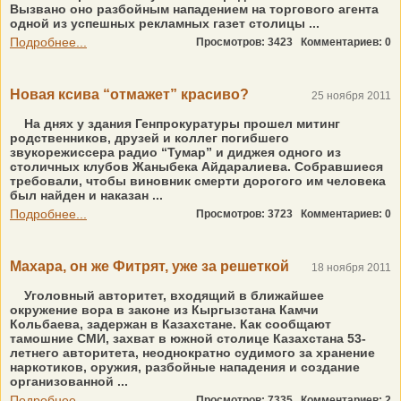
Вызвано оно разбойным нападением на торгового агента
одной из успешных рекламных газет столицы ...
Подробнее...
Просмотров: 3423
Комментариев: 0
Новая ксива “отмажет” красиво?
25 ноября 2011
На днях у здания Генпрокуратуры прошел митинг
родственников, друзей и коллег погибшего
звукорежиссера радио “Тумар” и диджея одного из
столичных клубов Жаныбека Айдаралиева. Собравшиеся
требовали, чтобы виновник смерти дорогого им человека
был найден и наказан ...
Подробнее...
Просмотров: 3723
Комментариев: 0
Махара, он же Фитрят, уже за решеткой
18 ноября 2011
Уголовный авторитет, входящий в ближайшее
окружение вора в законе из Кыргызстана Камчи
Кольбаева, задержан в Казахстане. Как сообщают
тамошние СМИ, захват в южной столице Казахстана 53-
летнего авторитета, неоднократно судимого за хранение
наркотиков, оружия, разбойные нападения и создание
организованной ...
Подробнее...
Просмотров: 7335
Комментариев: 2