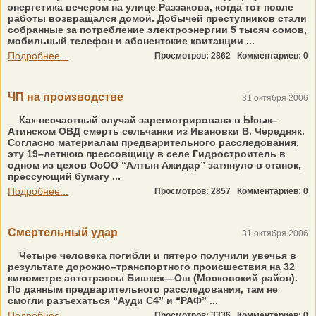
энергетика вечером на улице Раззакова, когда тот после
работы возвращался домой. Добычей преступников стали
собранные за потребление электроэнергии 5 тысяч сомов,
мобильный телефон и абонентские квитанции ...
Подробнее...
Просмотров: 2862
Комментариев: 0
ЧП на производстве
31 октября 2006
Как несчастный случай зарегистрирована в Ысык–
Атинском ОВД смерть сельчанки из Ивановки В. Чередняк.
Согласно материалам предварительного расследования,
эту 19–летнюю прессовщицу в селе Гидростроитель в
одном из цехов ОсОО “Алтын Ажидар” затянуло в станок,
прессующий бумагу ...
Подробнее...
Просмотров: 2857
Комментариев: 0
Смертельный удар
31 октября 2006
Четыре человека погибли и пятеро получили увечья в
результате дорожно–транспортного происшествия на 32
километре автотрассы Бишкек—Ош (Московский район).
По данным предварительного расследования, там не
смогли разъехаться “Ауди С4” и “РАФ” ...
Подробнее...
Просмотров: 3336
Комментариев: 0