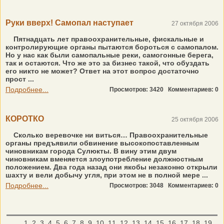
Руки вверх! Самопал наступает
27 октября 2006
Пятнадцать лет правоохранительные, фискальные и
контролирующие органы пытаются бороться с самопалом.
Но у нас как были самопальные реки, самогонные берега,
так и остаются. Что же это за бизнес такой, что обуздать
его никто не может? Ответ на этот вопрос достаточно
прост ...
Подробнее...
Просмотров: 3420
Комментариев: 0
КОРОТКО
25 октября 2006
Сколько веревочке ни виться… Правоохранительные
органы предъявили обвинение высокопоставленным
чиновникам города Сулюкты. В вину этим двум
чиновникам вменяется злоупотребление должностным
положением. Два года назад они якобы незаконно открыли
шахту и вели добычу угля, при этом не в полной мере ...
Подробнее...
Просмотров: 3048
Комментариев: 0
1
2
3
4
5
6
7
8
9
10
11
12
13
14
15
16
17
18
19