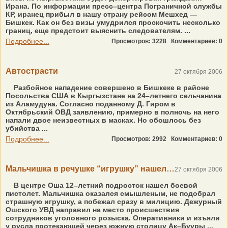
Ирана. По информации пресс–центра Пограничной службы
КР, иранец прибыл в нашу страну рейсом Мешхед —
Бишкек. Как он без визы умудрился проскочить несколько
границ, еще предстоит выяснить следователям. ...
Подробнее...
Просмотров: 3228
Комментариев: 0
Автострасти
27 октября 2006
Разбойное нападение совершено в Бишкеке в районе
Посольства США в Кыргызстане на 24–летнего сельчанина
из Аламудуна. Согласно поданному Д. Гиром в
Октябрьский ОВД заявлению, примерно в полночь на него
напали двое неизвестных в масках. Но обошлось без
убийства ...
Подробнее...
Просмотров: 2992
Комментариев: 0
Мальчишка в речушке “игрушку” нашел…
27 октября 2006
В центре Оша 12–летний подросток нашел боевой
пистолет. Мальчишка оказался смышленым, не подобрал
страшную игрушку, а побежал сразу в милицию. Дежурный
Ошского УВД направил на место происшествия
сотрудников уголовного розыска. Оперативники и изъяли
у русла протекающей через южную столицу Ак–Бууры ...