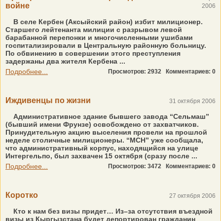
войне
2006
В селе Кербен (Аксыйский район) избит милиционер.
Старшего лейтенанта милиции с разрывом левой
барабанной перепонки и многочисленными ушибами
госпитализировали в Центральную районную больницу.
По обвинению в совершении этого преступления
задержаны два жителя Кербена ...
Подробнее...
Просмотров: 2932
Комментариев: 0
Иждивенцы по жизни
31 октября 2006
Административное здание бывшего завода “Сельмаш”
(бывший имени Фрунзе) освобождено от захватчиков.
Принудительную акцию выселения провели на прошлой
неделе столичные милиционеры. “МСН” уже сообщала,
что административный корпус, находящийся на улице
Интергельпо, был захвачен 15 октября (сразу после ...
Подробнее...
Просмотров: 3472
Комментариев: 0
Коротко
27 октября 2006
Кто к нам без визы придет… Из–за отсутствия въездной
визы из Кыргызстана будет депортирован гражданин