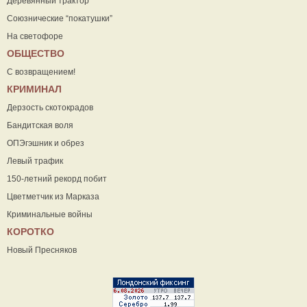
Деревянный трактор
Союзнические “покатушки”
На светофоре
ОБЩЕСТВО
С возвращением!
КРИМИНАЛ
Дерзость скотокрадов
Бандитская воля
ОПЭгэшник и обрез
Левый трафик
150-летний рекорд побит
Цветметчик из Марказа
Криминальные войны
КОРОТКО
Новый Пресняков