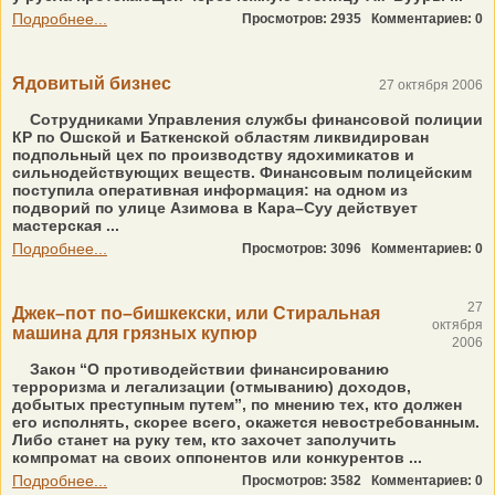
Подробнее...
Просмотров: 2935
Комментариев: 0
Ядовитый бизнес
27 октября 2006
Сотрудниками Управления службы финансовой полиции
КР по Ошской и Баткенской областям ликвидирован
подпольный цех по производству ядохимикатов и
сильнодействующих веществ. Финансовым полицейским
поступила оперативная информация: на одном из
подворий по улице Азимова в Кара–Суу действует
мастерская ...
Подробнее...
Просмотров: 3096
Комментариев: 0
27
Джек–пот по–бишкекски, или Стиральная
октября
машина для грязных купюр
2006
Закон “О противодействии финансированию
терроризма и легализации (отмыванию) доходов,
добытых преступным путем”, по мнению тех, кто должен
его исполнять, скорее всего, окажется невостребованным.
Либо станет на руку тем, кто захочет заполучить
компромат на своих оппонентов или конкурентов ...
Подробнее...
Просмотров: 3582
Комментариев: 0