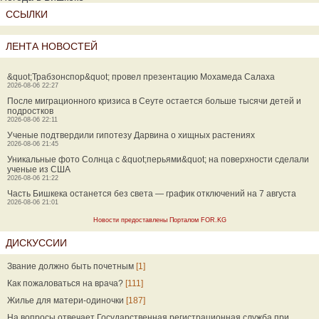
ССЫЛКИ
ЛЕНТА НОВОСТЕЙ
&quot;Трабзонспор&quot; провел презентацию Мохамеда Салаха
2026-08-06 22:27
После миграционного кризиса в Сеуте остается больше тысячи детей и
подростков
2026-08-06 22:11
Ученые подтвердили гипотезу Дарвина о хищных растениях
2026-08-06 21:45
Уникальные фото Солнца с &quot;перьями&quot; на поверхности сделали
ученые из США
2026-08-06 21:22
Часть Бишкека останется без света — график отключений на 7 августа
2026-08-06 21:01
Новости предоставлены Порталом FOR.KG
ДИСКУССИИ
Звание должно быть почетным
[1]
Как пожаловаться на врача?
[111]
Жилье для матери-одиночки
[187]
На вопросы отвечает Государственная регистрационная служба при