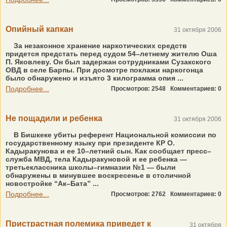
Опийный капкан
31 октября 2006
За незаконное хранение наркотических средств
придется предстать перед судом 54–летнему жителю Оша
П. Яковлеву. Он был задержан сотрудниками Сузакского
ОВД в селе Барпы. При досмотре поклажи наркогонца
было обнаружено и изъято 3 килограмма опия ...
Подробнее...
Просмотров: 2548
Комментариев: 0
Не пощадили и ребенка
31 октября 2006
В Бишкеке убиты референт Национальной комиссии по
государственному языку при президенте КР О.
Кадыракунова и ее 10–летний сын. Как сообщает пресс–
служба МВД, тела Кадыракуновой и ее ребенка —
третьеклассника школы–гимназии №1 — были
обнаружены в минувшее воскресенье в столичной
новостройке “Ак–Бата” ...
Подробнее...
Просмотров: 2762
Комментариев: 0
Пристрастная полемика приведет к
31 октября