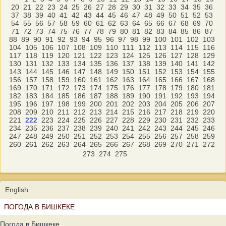
20
21
22
23
24
25
26
27
28
29
30
31
32
33
34
35
36
37
38
39
40
41
42
43
44
45
46
47
48
49
50
51
52
53
54
55
56
57
58
59
60
61
62
63
64
65
66
67
68
69
70
71
72
73
74
75
76
77
78
79
80
81
82
83
84
85
86
87
88
89
90
91
92
93
94
95
96
97
98
99
100
101
102
103
104
105
106
107
108
109
110
111
112
113
114
115
116
117
118
119
120
121
122
123
124
125
126
127
128
129
130
131
132
133
134
135
136
137
138
139
140
141
142
143
144
145
146
147
148
149
150
151
152
153
154
155
156
157
158
159
160
161
162
163
164
165
166
167
168
169
170
171
172
173
174
175
176
177
178
179
180
181
182
183
184
185
186
187
188
189
190
191
192
193
194
195
196
197
198
199
200
201
202
203
204
205
206
207
208
209
210
211
212
213
214
215
216
217
218
219
220
221
222
223
224
225
226
227
228
229
230
231
232
233
234
235
236
237
238
239
240
241
242
243
244
245
246
247
248
249
250
251
252
253
254
255
256
257
258
259
260
261
262
263
264
265
266
267
268
269
270
271
272
273
274
275
English
ПОГОДА В БИШКЕКЕ
Погода в Бишкеке