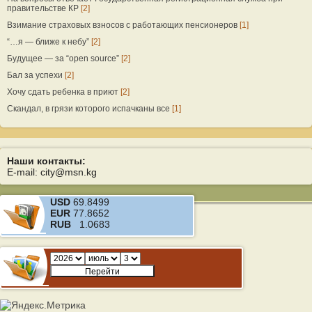
правительстве КР
[2]
Взимание страховых взносов с работающих пенсионеров
[1]
“…я — ближе к небу”
[2]
Будущее — за “open source”
[2]
Бал за успехи
[2]
Хочу сдать ребенка в приют
[2]
Скандал, в грязи которого испачканы все
[1]
Наши контакты:
E-mail: city@msn.kg
USD
69.8499
EUR
77.8652
RUB
1.0683