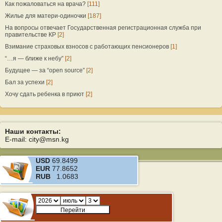
Как пожаловаться на врача?
[111]
Жилье для матери-одиночки
[187]
На вопросы отвечает Государственная регистрационная служба при
правительстве КР
[2]
Взимание страховых взносов с работающих пенсионеров
[1]
“…я — ближе к небу”
[2]
Будущее — за “open source”
[2]
Бал за успехи
[2]
Хочу сдать ребенка в приют
[2]
Наши контакты:
E-mail: city@msn.kg
USD
69.8499
EUR
77.8652
RUB
1.0683