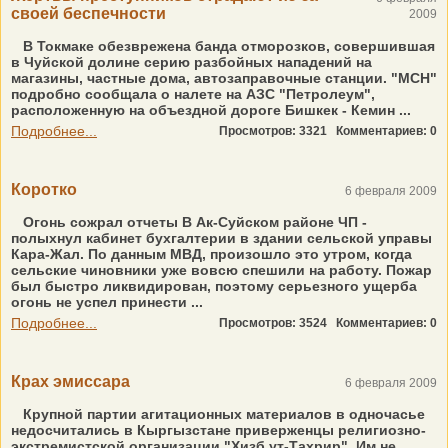
своей беспечности
2009
В Токмаке обезврежена банда отморозков, совершившая
в Чуйской долине серию разбойных нападений на
магазины, частные дома, автозаправочные станции. "МСН"
подробно сообщала о налете на АЗС "Петролеум",
расположенную на объездной дороге Бишкек - Кемин ...
Подробнее...
Просмотров: 3321
Комментариев: 0
Коротко
6 февраля 2009
Огонь сожрал отчеты В Ак-Суйском районе ЧП -
полыхнул кабинет бухгалтерии в здании сельской управы
Кара-Жал. По данным МВД, произошло это утром, когда
сельские чиновники уже вовсю спешили на работу. Пожар
был быстро ликвидирован, поэтому серьезного ущерба
огонь не успел принести ...
Подробнее...
Просмотров: 3524
Комментариев: 0
Крах эмиссара
6 февраля 2009
Крупной партии агитационных материалов в одночасье
недосчитались в Кыргызстане приверженцы религиозно-
экстремистской организации "Хизб ут-Тахрир". Им не