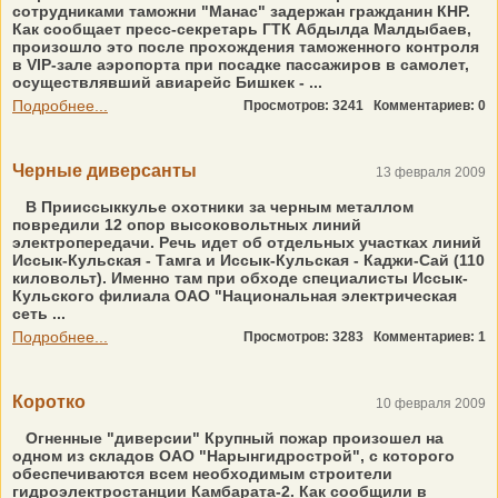
сотрудниками таможни "Манас" задержан гражданин КНР.
Как сообщает пресс-секретарь ГТК Абдылда Малдыбаев,
произошло это после прохождения таможенного контроля
в VIP-зале аэропорта при посадке пассажиров в самолет,
осуществлявший авиарейс Бишкек - ...
Подробнее...
Просмотров: 3241
Комментариев: 0
Черные диверсанты
13 февраля 2009
В Прииссыккулье охотники за черным металлом
повредили 12 опор высоковольтных линий
электропередачи. Речь идет об отдельных участках линий
Иссык-Кульская - Тамга и Иссык-Кульская - Каджи-Сай (110
киловольт). Именно там при обходе специалисты Иссык-
Кульского филиала ОАО "Национальная электрическая
сеть ...
Подробнее...
Просмотров: 3283
Комментариев: 1
Коротко
10 февраля 2009
Огненные "диверсии" Крупный пожар произошел на
одном из складов ОАО "Нарынгидрострой", с которого
обеспечиваются всем необходимым строители
гидроэлектростанции Камбарата-2. Как сообщили в