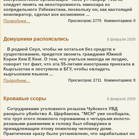
следует пенять на неосторожность эмиссара из
сопредельного Узбекистана, поскольку он, как настоящий
конспиратор, сделал все возможное ...
Подробнее...
Просмотров: 2775
Комментариев: 0
Домушники распоясались
6 февраля 2009
В родной Сеул, чтобы не остаться без средств к
существованию, придется звонить гражданке Южной
Кореи Ким Е Кенг. О том, что учиться никогда не поздно,
говорит тот факт, что эта 55-летняя иностранка приехала в
Кыргызстан и поступила в БГУ, чтобы овладеть
кыргызским языком ...
Подробнее...
Просмотров: 2711
Комментариев: 0
Кровавые ссоры
6 февраля 2009
Сотрудниками уголовного розыска Чуйского УВД
раскрыто убийство А. Щербакова. "МСН" уже сообщала,
что труп этого пожилого горожанина с четырьмя колото-
резаными ранениями в голову был обнаружен в
принадлежащем этому пожилому человеку доме.
Практически сразу было установлено, что зарабатывал он
...