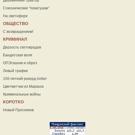
Деревянный трактор
Союзнические “покатушки”
На светофоре
ОБЩЕСТВО
С возвращением!
КРИМИНАЛ
Дерзость скотокрадов
Бандитская воля
ОПЭгэшник и обрез
Левый трафик
150-летний рекорд побит
Цветметчик из Марказа
Криминальные войны
КОРОТКО
Новый Пресняков