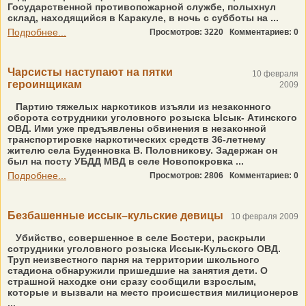
Государственной противопожарной службе, полыхнул
склад, находящийся в Каракуле, в ночь с субботы на ...
Подробнее...
Просмотров: 3220
Комментариев: 0
Чарсисты наступают на пятки
10 февраля
героинщикам
2009
Партию тяжелых наркотиков изъяли из незаконного
оборота сотрудники уголовного розыска Ысык- Атинского
ОВД. Ими уже предъявлены обвинения в незаконной
транспортировке наркотических средств 36-летнему
жителю села Буденновка В. Половникову. Задержан он
был на посту УБДД МВД в селе Новопокровка ...
Подробнее...
Просмотров: 2806
Комментариев: 0
Безбашенные иссык–кульские девицы
10 февраля 2009
Убийство, совершенное в селе Бостери, раскрыли
сотрудники уголовного розыска Иссык-Кульского ОВД.
Труп неизвестного парня на территории школьного
стадиона обнаружили пришедшие на занятия дети. О
страшной находке они сразу сообщили взрослым,
которые и вызвали на место происшествия милиционеров
...