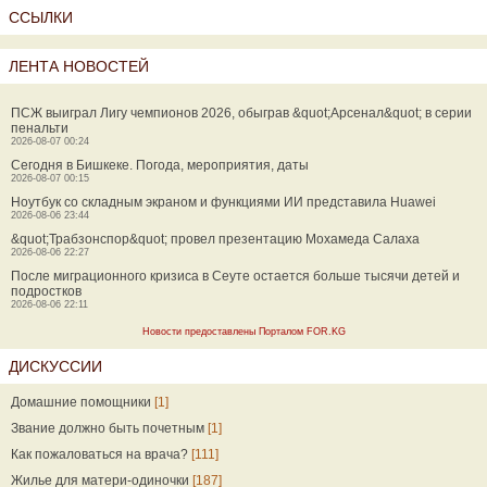
ССЫЛКИ
ЛЕНТА НОВОСТЕЙ
ПСЖ выиграл Лигу чемпионов 2026, обыграв &quot;Арсенал&quot; в серии
пенальти
2026-08-07 00:24
Сегодня в Бишкеке. Погода, мероприятия, даты
2026-08-07 00:15
Ноутбук со складным экраном и функциями ИИ представила Huawei
2026-08-06 23:44
&quot;Трабзонспор&quot; провел презентацию Мохамеда Салаха
2026-08-06 22:27
После миграционного кризиса в Сеуте остается больше тысячи детей и
подростков
2026-08-06 22:11
Новости предоставлены Порталом FOR.KG
ДИСКУССИИ
Домашние помощники
[1]
Звание должно быть почетным
[1]
Как пожаловаться на врача?
[111]
Жилье для матери-одиночки
[187]