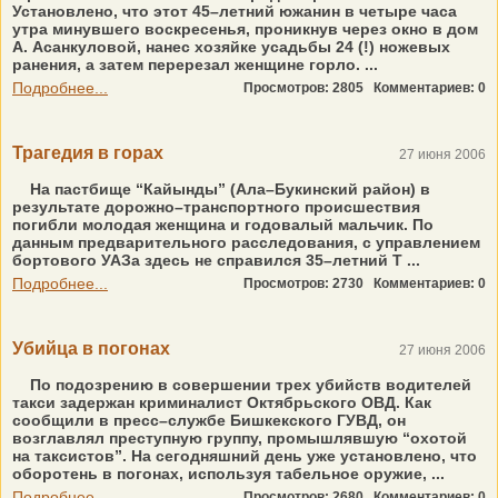
Установлено, что этот 45–летний южанин в четыре часа
утра минувшего воскресенья, проникнув через окно в дом
А. Асанкуловой, нанес хозяйке усадьбы 24 (!) ножевых
ранения, а затем перерезал женщине горло. ...
Подробнее...
Просмотров: 2805
Комментариев: 0
Трагедия в горах
27 июня 2006
На пастбище “Кайынды” (Ала–Букинский район) в
результате дорожно–транспортного происшествия
погибли молодая женщина и годовалый мальчик. По
данным предварительного расследования, с управлением
бортового УАЗа здесь не справился 35–летний Т ...
Подробнее...
Просмотров: 2730
Комментариев: 0
Убийца в погонах
27 июня 2006
По подозрению в совершении трех убийств водителей
такси задержан криминалист Октябрьского ОВД. Как
сообщили в пресс–службе Бишкекского ГУВД, он
возглавлял преступную группу, промышлявшую “охотой
на таксистов”. На сегодняшний день уже установлено, что
оборотень в погонах, используя табельное оружие, ...
Подробнее...
Просмотров: 2680
Комментариев: 0