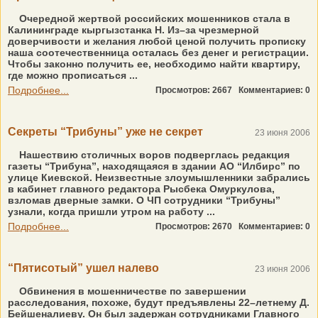
Очередной жертвой российских мошенников стала в
Калининграде кыргызстанка Н. Из–за чрезмерной
доверчивости и желания любой ценой получить прописку
наша соотечественница осталась без денег и регистрации.
Чтобы законно получить ее, необходимо найти квартиру,
где можно прописаться ...
Подробнее...
Просмотров: 2667
Комментариев: 0
Секреты “Трибуны” уже не секрет
23 июня 2006
Нашествию столичных воров подверглась редакция
газеты “Трибуна”, находящаяся в здании АО “Илбирс” по
улице Киевской. Неизвестные злоумышленники забрались
в кабинет главного редактора Рысбека Омуркулова,
взломав дверные замки. О ЧП сотрудники “Трибуны”
узнали, когда пришли утром на работу ...
Подробнее...
Просмотров: 2670
Комментариев: 0
“Пятисотый” ушел налево
23 июня 2006
Обвинения в мошенничестве по завершении
расследования, похоже, будут предъявлены 22–летнему Д.
Бейшеналиеву. Он был задержан сотрудниками Главного