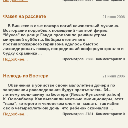
Факел на рассвете
21 июня 2006
В Бишкеке в огне пожара погиб неизвестный мужчина.
Возгорание подсобных помещений частной фирмы
“Мусса” по улице Ганди произошло ранним утром
минувшей субботы. Бойцам столичного
противопожарного гарнизона удалось быстро
ликвидировать пожар, повредивший шиферную кровлю и
будку охранника ...
Подробнее...
Просмотров: 2588
Комментариев: 0
Нелюдь из Бостери
21 июня 2006
Обвинения в убийстве своей малолетней дочери по
завершении расследования будут предъявлены 34–
летнему сельчанину из Бостери (Иссык–Кульский район)
К. Осмонбаеву. Как выяснили местные милиционеры, этот
“папа”, которого и человеком сложно назвать, так избил
свою четырехлетнюю дочь, что ребенок скончался ...
Подробнее...
Просмотров: 2781
Комментариев: 0