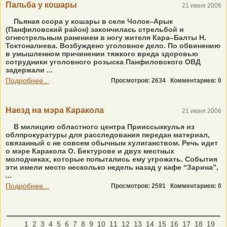
Пальба у кошары
21 июня 2006
Пьяная ссора у кошары в селе Чолок–Арык
(Панфиловский район) закончилась стрельбой и
огнестрельным ранением в ногу жителя Кара–Балты Н.
Токтоналиева. Возбуждено уголовное дело. По обвинению
в умышленном причинении тяжкого вреда здоровью
сотрудники уголовного розыска Панфиловского ОВД
задержали ...
Подробнее...
Просмотров: 2634
Комментариев: 0
Наезд на мэра Каракола
21 июня 2006
В милицию областного центра Прииссыккулья из
облпрокуратуры для расследования передан материал,
связанный с не совсем обычным хулиганством. Речь идет
о мэре Каракола О. Бектурове и двух местных
молодчиках, которые попытались ему угрожать. События
эти имели место несколько недель назад у кафе “Зарина”,
...
Подробнее...
Просмотров: 2591
Комментариев: 0
1
2
3
4
5
6
7
8
9
10
11
12
13
14
15
16
17
18
19