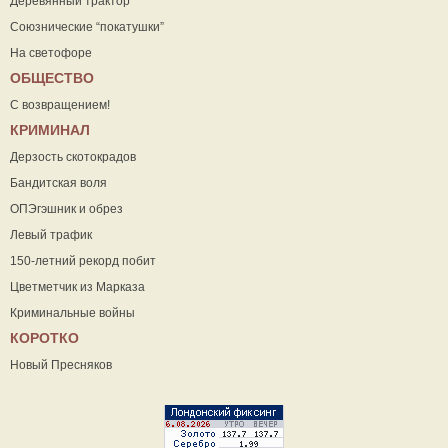
Деревянный трактор
Союзнические “покатушки”
На светофоре
ОБЩЕСТВО
С возвращением!
КРИМИНАЛ
Дерзость скотокрадов
Бандитская воля
ОПЭгэшник и обрез
Левый трафик
150-летний рекорд побит
Цветметчик из Марказа
Криминальные войны
КОРОТКО
Новый Пресняков