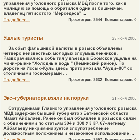
управления уголовного розыска МВД после того, как в
милицию за помощью обратился один из бишкекчан,
владелец пятисотого “Мерседеса” ...
Подробнее...
Просмотров: 2544
Комментариев: 0
Ушлые туристы
23 июня 2006
За сбыт фальшивой валюты в розыск объявлены
четверо неизвестных молодых злоумышленников.
Разворачивались события у въезда в Боомское ущелье на
мини–рынке “Холодные воды” (Кеминский район). По
дороге на Иссык–Куль здесь притормозила “Ауди–80” со
столичными госномерами ...
Подробнее...
Просмотров: 2632
Комментариев: 0
Экс–губернатора взяли на поруки
21 июня 2006
Сотрудниками Главного управления уголовного розыска
МВД задержан бывший губернатор Баткенской области
Мамат Айбалаев. Ранее он был объявлен в розыск в связи
с обвинениями по статьям 304 и 308 УК КР. 67–летнему
Айбалаеву инкриминируется злоупотребление
должностным положением и незаконное использование ...
Подробнее...
Просмотров: 2557
Комментариев: 0