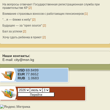
На вопросы отвечает Государственная регистрационная служба при
правительстве КР
[2]
Взимание страховых взносов с работающих пенсионеров
[1]
“…я — ближе к небу”
[2]
Будущее — за “open source”
[2]
Бал за успехи
[2]
Хочу сдать ребенка в приют
[2]
Наши контакты:
E-mail: city@msn.kg
USD
69.8499
EUR
77.8652
RUB
1.0683