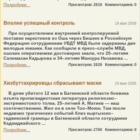
Подробнее...
Просмотров: 2616
Комментариев: 0
Вполне успешный контроль
19 мая 2006
При осуществлении внутренней контролируемой
поставки наркотиков из Оша через Бишкек в Российскую
Федерацию сотрудниками УВДТ МВД были задержаны две
молодые южанки. Как сообщили в пресс–службе МВД,
ошские оперативники достоверно знали, что 25–летняя
Салимахан Кадырова и 34–летняя Манзура Низамова ...
Подробнее...
Просмотров: 2626
Комментариев: 0
Хизбуттахрировцы сбрасывают маски
19 мая 2006
В доме убитого 12 мая в Баткенской области боевика
изъята пропагандистская литература религиозно–
экстремистского толка. 25–летний А. Матиев — наш
соотечественник. Жил он в селе Тоо–Моюн. Там после
недавних трагических событий близ кыргызско–
таджикской границы в Баткенской области сотрудники
Кадамджайского ...
Подробнее...
Просмотров: 2760
Комментариев: 0