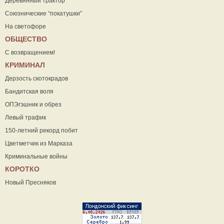
Деревянный трактор
Союзнические “покатушки”
На светофоре
ОБЩЕСТВО
С возвращением!
КРИМИНАЛ
Дерзость скотокрадов
Бандитская воля
ОПЭгэшник и обрез
Левый трафик
150-летний рекорд побит
Цветметчик из Марказа
Криминальные войны
КОРОТКО
Новый Пресняков