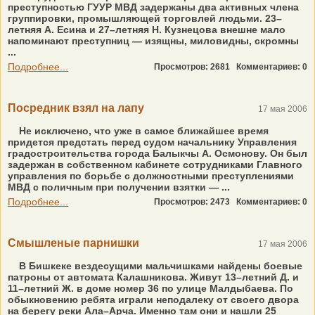
преступностью ГУУР МВД задержаны два активных члена
группировки, промышляющей торговлей людьми. 23–
летняя А. Есина и 27–летняя Н. Кузнецова внешне мало
напоминают преступниц — изящны, миловидны, скромны
...
Подробнее...
Просмотров: 2681
Комментариев: 0
Посредник взял на лапу
17 мая 2006
Не исключено, что уже в самое ближайшее время
придется предстать перед судом начальнику Управления
градостроительства города Балыкчы А. Осмонову. Он был
задержан в собственном кабинете сотрудниками Главного
управления по борьбе с должностными преступлениями
МВД с поличным при получении взятки — ...
Подробнее...
Просмотров: 2473
Комментариев: 0
Смышленые парнишки
17 мая 2006
В Бишкеке вездесущими мальчишками найдены боевые
патроны от автомата Калашникова. Живут 13–летний Д. и
11–летний Ж. в доме номер 36 по улице Малдыбаева. По
обыкновению ребята играли неподалеку от своего двора
на берегу реки Ала–Арча. Именно там они и нашли 25