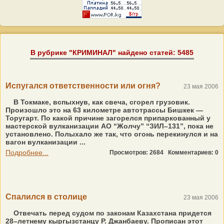
В рубрике "КРИМИНАЛ" найдено статей: 5485
Испугался ответственности или огня?
23 мая 2006
В Токмаке, вспыхнув, как свеча, сгорел грузовик.
Произошло это на 63 километре автотрассы Бишкек —
Торугарт. По какой причине загорелся припаркованный у
мастерской вулканизации АО “Жолчу” “ЗИЛ–131”, пока не
установлено. Полыхало же так, что огонь перекинулся и на
вагон вулканизации ...
Подробнее...
Просмотров: 2684
Комментариев: 0
Спалился в столице
23 мая 2006
Отвечать перед судом по законам Казахстана придется
28–летнему кыргызстанцу Р. Джанбаеву. Прописан этот