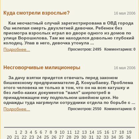
Куда смотрели взрослые?
16 мая 2006
Как несчастный случай зарегистрирована в ОВД города
Ош нелепая смерть двухлетней девочки. Ребенок без
присмотра взрослых играл во дворе одного из домов по
улице Ворошилова. Там же находился довольно глубокий
колодец. Упав в него, девочка утонула ...
Подробнее...
Просмотров: 2495
Комментариев: 0
Несговорчивые милиционеры
16 мая 2006
За дачу взятки придется отвечать перед законом
бишкекскому предпринимателю Д. Конушбаеву. Проблема
этого человека не только в том, что он на всю катушку и
без либо-каких документов “ваял” ширпотреб в
принадлежащем ему подпольном швейном цехе. Но
однажды туда нагрянули сотрудники отдела по борьбе с ...
Подробнее...
Просмотров: 2550
Комментариев: 0
1
2
3
4
5
6
7
8
9
10
11
12
13
14
15
16
17
18
19
20
21
22
23
24
25
26
27
28
29
30
31
32
33
34
35
36