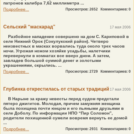
патронов калибра 7,62 миллиметра ...
Подробнее...
Просмотров: 2652
Комментариев: 0
Сельский “маскарад”
17 мая 2006
Разбойное нападение совершено на дом С. Кариповой в
селе Нижний Орок (Сокулукский район). Четверо
неизвестных в масках ворвались туда около трех часов
ночи. Угрожая ножом хозяйке усадьбы, налетчики
перевернули в комнатах все вверх дном. А затем,
завладев большой суммой денег и золотыми
украшениями, скрылись. ...
Подробнее...
Просмотров: 2729
Комментариев: 0
Глубинка открестилась от старых традиций
17 мая 2006
В Нарыне за кражу невесты перед судом предстали
пятеро джигитов. Молодая, причем замужняя женщина
была похищена почти юнцом и его пьяными друзьями в
селе Доболу. По информации НПО “Пир Соломон”,
родители похищенной сумели вовремя вернуть ее домой
...
Подробнее...
Просмотров: 2931
Комментариев: 0