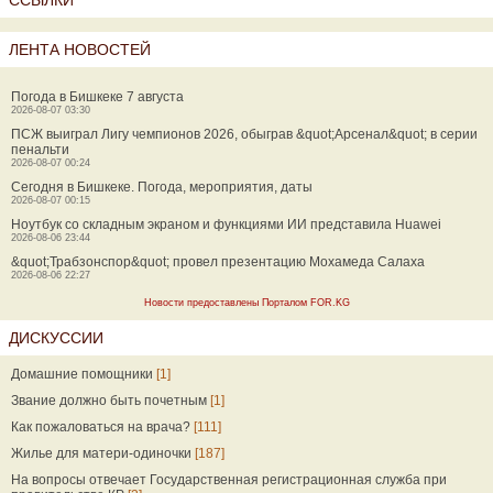
ССЫЛКИ
ЛЕНТА НОВОСТЕЙ
Погода в Бишкеке 7 августа
2026-08-07 03:30
ПСЖ выиграл Лигу чемпионов 2026, обыграв &quot;Арсенал&quot; в серии
пенальти
2026-08-07 00:24
Сегодня в Бишкеке. Погода, мероприятия, даты
2026-08-07 00:15
Ноутбук со складным экраном и функциями ИИ представила Huawei
2026-08-06 23:44
&quot;Трабзонспор&quot; провел презентацию Мохамеда Салаха
2026-08-06 22:27
Новости предоставлены Порталом FOR.KG
ДИСКУССИИ
Домашние помощники
[1]
Звание должно быть почетным
[1]
Как пожаловаться на врача?
[111]
Жилье для матери-одиночки
[187]
На вопросы отвечает Государственная регистрационная служба при