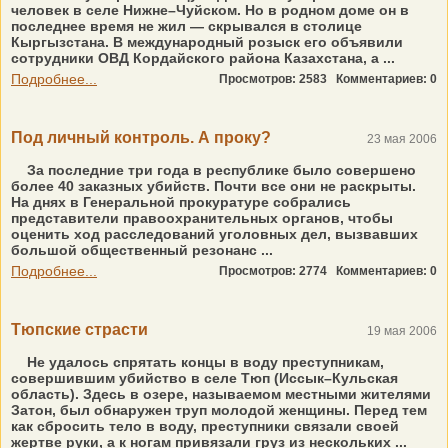
человек в селе Нижне–Чуйском. Но в родном доме он в
последнее время не жил — скрывался в столице
Кыргызстана. В международный розыск его объявили
сотрудники ОВД Кордайского района Казахстана, а ...
Подробнее...
Просмотров: 2583
Комментариев: 0
Под личный контроль. А проку?
23 мая 2006
За последние три года в республике было совершено
более 40 заказных убийств. Почти все они не раскрыты.
На днях в Генеральной прокуратуре собрались
представители правоохранительных органов, чтобы
оценить ход расследований уголовных дел, вызвавших
большой общественный резонанс ...
Подробнее...
Просмотров: 2774
Комментариев: 0
Тюпские страсти
19 мая 2006
Не удалось спрятать концы в воду преступникам,
совершившим убийство в селе Тюп (Иссык–Кульская
область). Здесь в озере, называемом местными жителями
Затон, был обнаружен труп молодой женщины. Перед тем
как сбросить тело в воду, преступники связали своей
жертве руки, а к ногам привязали груз из нескольких ...