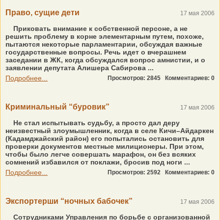
Право, сущие дети
17 мая 2006
Приковать внимание к собственной персоне, а не
решить проблему в корне элементарным путем, похоже,
пытаются некоторые парламентарии, обсуждая важные
государственные вопросы. Речь идет о вчерашнем
заседании в ЖК, когда обсуждался вопрос амнистии, и о
заявлении депутата Алишера Сабирова ...
Подробнее...
Просмотров: 2845
Комментариев: 0
Криминальный “буровик”
17 мая 2006
Не стал испытывать судьбу, а просто дал деру
неизвестный злоумышленник, когда в селе Кичи–Айдаркен
(Кадамджайский район) его попытались остановить для
проверки документов местные милиционеры. При этом,
чтобы было легче совершать марафон, он без всяких
сомнений избавился от поклажи, бросив под ноги ...
Подробнее...
Просмотров: 2592
Комментариев: 0
Экспортерши “ночных бабочек”
17 мая 2006
Сотрудниками Управления по борьбе с организованной