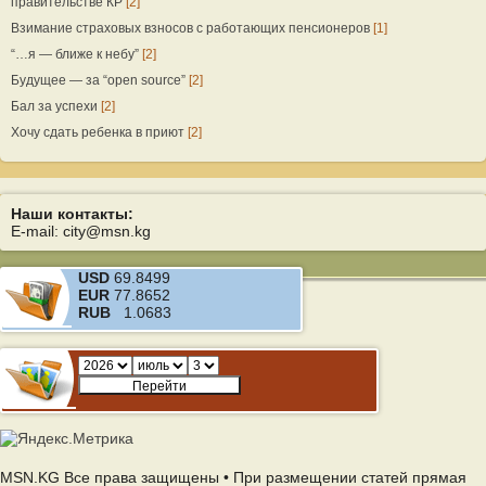
правительстве КР
[2]
Взимание страховых взносов с работающих пенсионеров
[1]
“…я — ближе к небу”
[2]
Будущее — за “open source”
[2]
Бал за успехи
[2]
Хочу сдать ребенка в приют
[2]
Наши контакты:
E-mail: city@msn.kg
USD
69.8499
EUR
77.8652
RUB
1.0683
MSN.KG Все права защищены • При размещении статей прямая