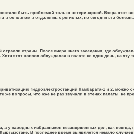
естало быть проблемой только ветеринарной. Вчера этот воп
в основном в отдаленных регионах, но сегодня эта болезнь 
й отрасли страны. После вчерашнего заседания, где обсужда
отя этот вопрос обсуждался в палате не один день, на эту т
риватизацию гидроэлектростанций Камбарата-1 и 2, можно ска
е же вопросы, что уже не раз звучали в стенах палаты, не пре
, а у народных избранников незавершенных дел, как всегда,
ыргызстане. В последнее время выявляется немало случаев, 