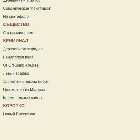
Деревянный трактор
Союзнические “покатушки”
На светофоре
ОБЩЕСТВО
С возвращением!
КРИМИНАЛ
Дерзость скотокрадов
Бандитская воля
ОПЭгэшник и обрез
Левый трафик
150-летний рекорд побит
Цветметчик из Марказа
Криминальные войны
КОРОТКО
Новый Пресняков