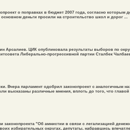
проект о поправках в бюджет 2007 года, согласно которым до
 основном деньги просили на строительство школ и дорог ...
ин Арсалиев. ЦИК опубликовала результаты выборов по округ
итсовета Либерально-прогрессивной партии Сталбек Чалбаев 
и. Вчера парламент одобрил законопроект с аналогичным наз
ли высказаны различные мнения, вплоть до того, что главой 
и законопроекта "Об амнистии в связи с легализацией денеж
оих избирательных округах, депутаты, набравшись впечатлени