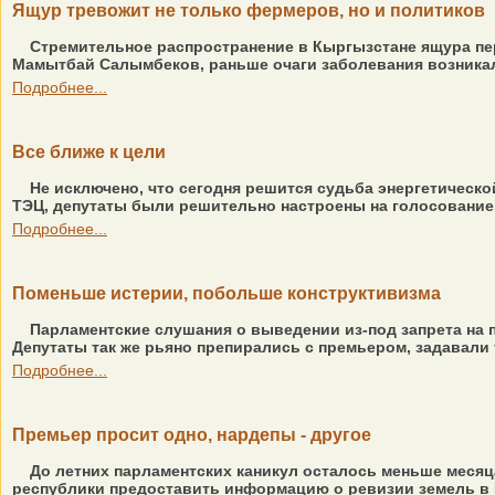
Ящур тревожит не только фермеров, но и политиков
Стремительное распространение в Кыргызстане ящура пер
Мамытбай Салымбеков, раньше очаги заболевания возникали 
Подробнее...
Все ближе к цели
Не исключено, что сегодня решится судьба энергетическо
ТЭЦ, депутаты были решительно настроены на голосование. Х
Подробнее...
Поменьше истерии, побольше конструктивизма
Парламентские слушания о выведении из-под запрета на п
Депутаты так же рьяно препирались с премьером, задавали т
Подробнее...
Премьер просит одно, нардепы - другое
До летних парламентских каникул осталось меньше месяца
республики предоставить информацию о ревизии земель в К