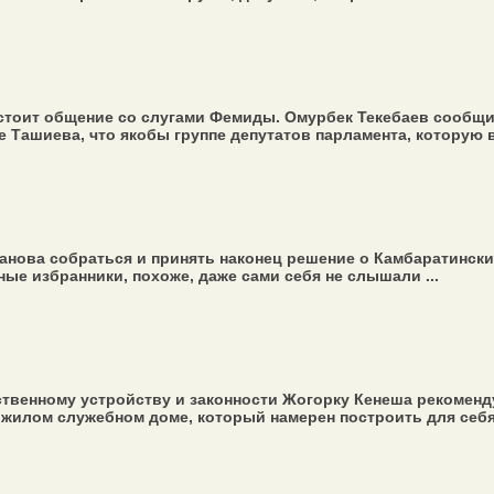
стоит общение со слугами Фемиды. Омурбек Текебаев сообщил
Ташиева, что якобы группе депутатов парламента, которую во
нова собраться и принять наконец решение о Камбаратинских
ые избранники, похоже, даже сами себя не слышали ...
твенному устройству и законности Жогорку Кенеша рекоменду
жилом служебном доме, который намерен построить для себя д