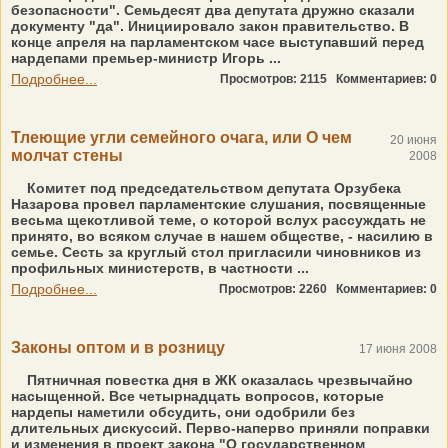
безопасности". Семьдесят два депутата дружно сказали
документу "да". Инициировало закон правительство. В
конце апреля на парламентском часе выступавший перед
нардепами премьер-министр Игорь ...
Подробнее...
Просмотров: 2115
Комментариев: 0
Тлеющие угли семейного очага, или О чем
20 июня
молчат стены
2008
Комитет под председательством депутата Орзубека
Назарова провел парламентские слушания, посвященные
весьма щекотливой теме, о которой вслух рассуждать не
принято, во всяком случае в нашем обществе, - насилию в
семье. Сесть за круглый стол пригласили чиновников из
профильных министерств, в частности ...
Подробнее...
Просмотров: 2260
Комментариев: 0
Законы оптом и в розницу
17 июня 2008
Пятничная повестка дня в ЖК оказалась чрезвычайно
насыщенной. Все четырнадцать вопросов, которые
нардепы наметили обсудить, они одобрили без
длительных дискуссий. Перво-наперво приняли поправки
и изменения в проект закона "О государственном