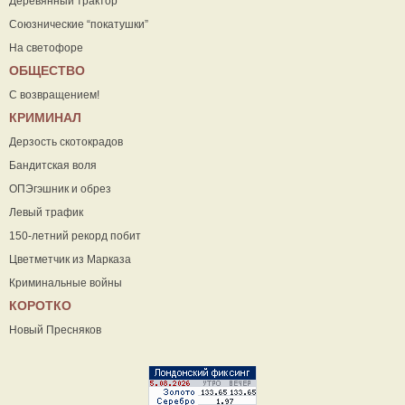
Деревянный трактор
Союзнические “покатушки”
На светофоре
ОБЩЕСТВО
С возвращением!
КРИМИНАЛ
Дерзость скотокрадов
Бандитская воля
ОПЭгэшник и обрез
Левый трафик
150-летний рекорд побит
Цветметчик из Марказа
Криминальные войны
КОРОТКО
Новый Пресняков