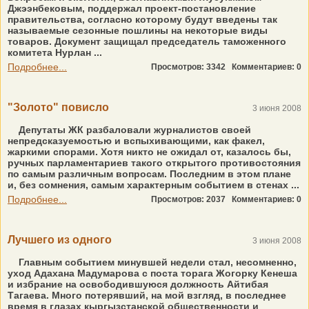
Джээнбековым, поддержал проект-постановление
правительства, согласно которому будут введены так
называемые сезонные пошлины на некоторые виды
товаров. Документ защищал председатель таможенного
комитета Нурлан ...
Подробнее...
Просмотров: 3342
Комментариев: 0
"Золото" повисло
3 июня 2008
Депутаты ЖК разбаловали журналистов своей
непредсказуемостью и вспыхивающими, как факел,
жаркими спорами. Хотя никто не ожидал от, казалось бы,
ручных парламентариев такого открытого противостояния
по самым различным вопросам. Последним в этом плане
и, без сомнения, самым характерным событием в стенах ...
Подробнее...
Просмотров: 2037
Комментариев: 0
Лучшего из одного
3 июня 2008
Главным событием минувшей недели стал, несомненно,
уход Адахана Мадумарова с поста торага Жогорку Кенеша
и избрание на освободившуюся должность Айтибая
Тагаева. Много потерявший, на мой взгляд, в последнее
время в глазах кыргызстанской общественности и