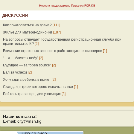
Новости предоставлены Порталом FOR.KG
ДИСКУССИИ
Как пожаловаться на врача?
[111]
Жилье для матери-одиночки
[187]
На вопросы отвечает Государственная регистрационная служба при
правительстве КР
[2]
Взимание страховых взносов с работающих пенсионеров
[1]
“…я — ближе к небу”
[2]
Будущее — за “open source”
[2]
Бал за успехи
[2]
Хочу сдать ребенка в приют
[2]
Скандал, в грязи которого испачканы все
[1]
Бойтесь красавцев, дев уносящих
[3]
Наши контакты:
E-mail: city@msn.kg