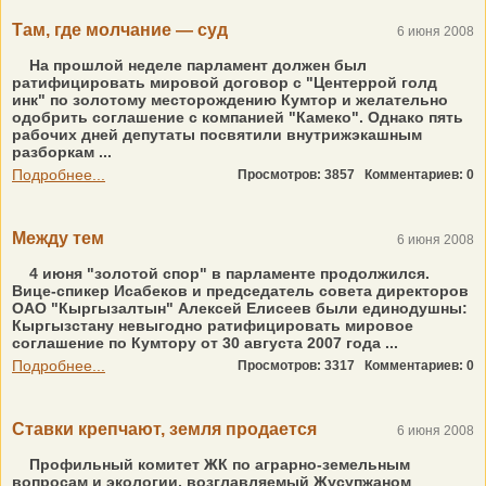
Там, где молчание — суд
6 июня 2008
На прошлой неделе парламент должен был
ратифицировать мировой договор с "Центеррой голд
инк" по золотому месторождению Кумтор и желательно
одобрить соглашение с компанией "Камеко". Однако пять
рабочих дней депутаты посвятили внутрижэкашным
разборкам ...
Подробнее...
Просмотров: 3857
Комментариев: 0
Между тем
6 июня 2008
4 июня "золотой спор" в парламенте продолжился.
Вице-спикер Исабеков и председатель совета директоров
ОАО "Кыргызалтын" Алексей Елисеев были единодушны:
Кыргызстану невыгодно ратифицировать мировое
соглашение по Кумтору от 30 августа 2007 года ...
Подробнее...
Просмотров: 3317
Комментариев: 0
Ставки крепчают, земля продается
6 июня 2008
Профильный комитет ЖК по аграрно-земельным
вопросам и экологии, возглавляемый Жусупжаном