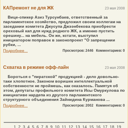
КАПремонт не для ЖК
23 мая 2008
Вице-спикер Азиз Турсунбаев, ответственный за
парламентское хозяйство, предложил своим коллегам на
заседании комитета Джусупа Джээнбекова приобрести
ореховый кап для нужд родного ЖК, а именно пустить
орешину... на мебель. Он же, кстати, выступил
инициатором поправок в законопроект "О запрещении
рубки, ...
Подробнее...
Просмотров: 2446
Комментариев: 0
Схватка в режиме офф-лайн
23 мая 2008
Бороться с "пиратской" продукцией - дело довольно-
таки хлопотное. Законом воришек интеллектуальной
собственности не проймешь, как оказалось. Памятуя об
этом, депутаты профильного комитета Исы Омуркулова по
инициативе нардепа из другого парламентского
структурного объединения Зайнидина Курманова ...
Подробнее...
Просмотров: 2002
Комментариев: 0
1
2
3
4
5
6
7
8
9
10
11
12
13
14
15
16
17
18
19