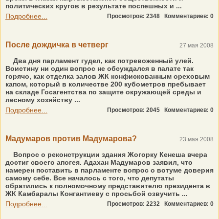
политических кругов в результате поспешных и ...
Подробнее...
Просмотров: 2348
Комментариев: 0
После дождичка в четверг
27 мая 2008
Два дня парламент гудел, как потревоженный улей.
Воистину ни один вопрос не обсуждался в палате так
горячо, как отделка залов ЖК конфискованным ореховым
капом, который в количестве 200 кубометров пребывает
на складе Госагентства по защите окружающей среды и
лесному хозяйству ...
Подробнее...
Просмотров: 2045
Комментариев: 0
Мадумаров против Мадумарова?
23 мая 2008
Вопрос о реконструкции здания Жогорку Кенеша вчера
достиг своего апогея. Адахан Мадумаров заявил, что
намерен поставить в парламенте вопрос о вотуме доверия
самому себе. Все началось с того, что депутаты
обратились к полномочному представителю президента в
ЖК Камбаралы Конгантиеву с просьбой озвучить ...
Подробнее...
Просмотров: 2232
Комментариев: 0