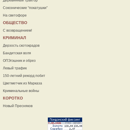
Деревянный трактор
Союзнические “покатушки”
На светофоре
ОБЩЕСТВО
С возвращением!
КРИМИНАЛ
Дерзость скотокрадов
Бандитская воля
ОПЭгэшник и обрез
Левый трафик
150-летний рекорд побит
Цветметчик из Марказа
Криминальные войны
КОРОТКО
Новый Пресняков