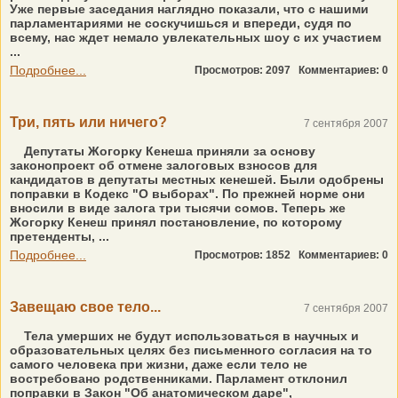
Уже первые заседания наглядно показали, что с нашими
парламентариями не соскучишься и впереди, судя по
всему, нас ждет немало увлекательных шоу с их участием
...
Подробнее...
Просмотров: 2097
Комментариев: 0
Три, пять или ничего?
7 сентября 2007
Депутаты Жогорку Кенеша приняли за основу
законопроект об отмене залоговых взносов для
кандидатов в депутаты местных кенешей. Были одобрены
поправки в Кодекс "О выборах". По прежней норме они
вносили в виде залога три тысячи сомов. Теперь же
Жогорку Кенеш принял постановление, по которому
претенденты, ...
Подробнее...
Просмотров: 1852
Комментариев: 0
Завещаю свое тело...
7 сентября 2007
Тела умерших не будут использоваться в научных и
образовательных целях без письменного согласия на то
самого человека при жизни, даже если тело не
востребовано родственниками. Парламент отклонил
поправки в Закон "Об анатомическом даре",