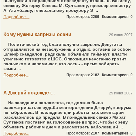
выступили с обращением к президенту страны К. Бакиеву,
спикеру Жогорку Кенеша М. Султанову, премьер-министру
А. Атамбаеву, генеральному прокурору Э ...
Подробнее...
Просмотров: 2209
Комментариев: 0
Кому нужны капризы осени
29 июня 2007
Политический год благополучно закрыли. Депутаты
отправляются на незаслуженный отдых, оставив за собой
шлейф скандалов, радикалы объявили тайм-аут, власти
усиленно готовятся к ШОС. Оппозиция неустанно грозит
пальчиком и напоминает, что осень - время собирать
камни ...
Подробнее...
Просмотров: 2182
Комментариев: 0
А Джеруй подождет...
29 июня 2007
На заседании парламента, где должна была
рассматриваться судьба месторождения Джеруй, кворума
не набралось. В последние дни работы парламентарии
расслабились до предела. В понедельник спикер Марат
Султанов поставил на голосование вопрос, чтобы среду
объявить рабочим днем и рассмотреть наболевший ...
Подробнее...
Просмотров: 2107
Комментариев: 0