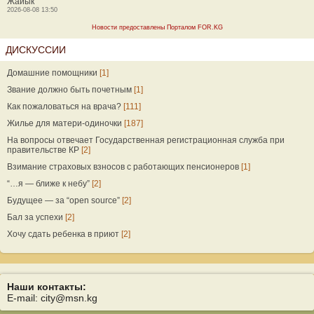
Жайык
2026-08-08 13:50
Новости предоставлены Порталом FOR.KG
ДИСКУССИИ
Домашние помощники
[1]
Звание должно быть почетным
[1]
Как пожаловаться на врача?
[111]
Жилье для матери-одиночки
[187]
На вопросы отвечает Государственная регистрационная служба при
правительстве КР
[2]
Взимание страховых взносов с работающих пенсионеров
[1]
“…я — ближе к небу”
[2]
Будущее — за “open source”
[2]
Бал за успехи
[2]
Хочу сдать ребенка в приют
[2]
Наши контакты:
E-mail: city@msn.kg