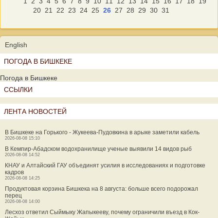
1
2
3
4
5
6
7
8
9
10
11
12
13
14
15
16
17
18
19
20
21
22
23
24
25
26
27
28
29
30
31
English
ПОГОДА В БИШКЕКЕ
Погода в Бишкеке
ССЫЛКИ
ЛЕНТА НОВОСТЕЙ
В Бишкеке на Горького - Жукеева-Пудовкина в арыке заметили кабель
2026-08-08 15:10
В Кемпир-Абадском водохранилище ученые выявили 14 видов рыб
2026-08-08 14:52
КНАУ и Алтайский ГАУ объединят усилия в исследованиях и подготовке
кадров
2026-08-08 14:25
Продуктовая корзина Бишкека на 8 августа: больше всего подорожал
перец
2026-08-08 14:00
Лесхоз ответил Сыймыку Жапыкееву, почему ограничили въезд в Кок-