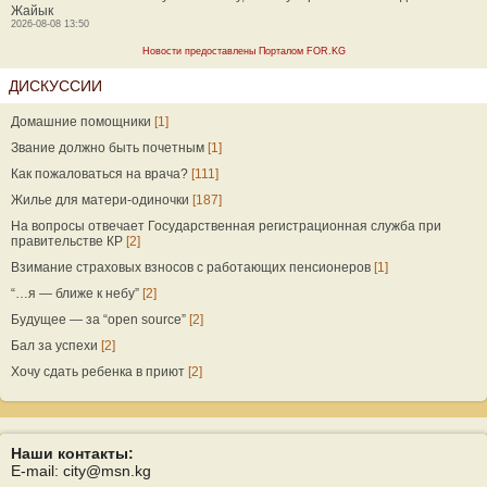
Жайык
2026-08-08 13:50
Новости предоставлены Порталом FOR.KG
ДИСКУССИИ
Домашние помощники
[1]
Звание должно быть почетным
[1]
Как пожаловаться на врача?
[111]
Жилье для матери-одиночки
[187]
На вопросы отвечает Государственная регистрационная служба при
правительстве КР
[2]
Взимание страховых взносов с работающих пенсионеров
[1]
“…я — ближе к небу”
[2]
Будущее — за “open source”
[2]
Бал за успехи
[2]
Хочу сдать ребенка в приют
[2]
Наши контакты:
E-mail: city@msn.kg