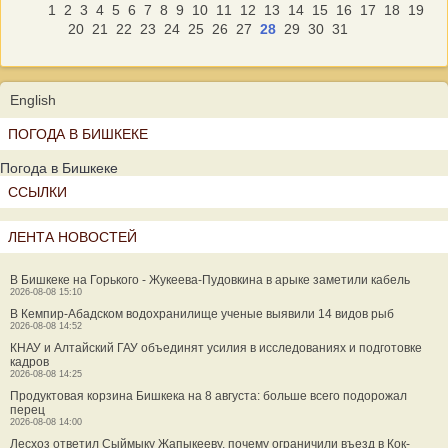
1
2
3
4
5
6
7
8
9
10
11
12
13
14
15
16
17
18
19
20
21
22
23
24
25
26
27
28
29
30
31
English
ПОГОДА В БИШКЕКЕ
Погода в Бишкеке
ССЫЛКИ
ЛЕНТА НОВОСТЕЙ
В Бишкеке на Горького - Жукеева-Пудовкина в арыке заметили кабель
2026-08-08 15:10
В Кемпир-Абадском водохранилище ученые выявили 14 видов рыб
2026-08-08 14:52
КНАУ и Алтайский ГАУ объединят усилия в исследованиях и подготовке
кадров
2026-08-08 14:25
Продуктовая корзина Бишкека на 8 августа: больше всего подорожал
перец
2026-08-08 14:00
Лесхоз ответил Сыймыку Жапыкееву, почему ограничили въезд в Кок-