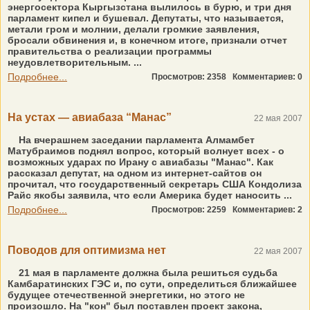
энергосектора Кыргызстана вылилось в бурю, и три дня
парламент кипел и бушевал. Депутаты, что называется,
метали гром и молнии, делали громкие заявления,
бросали обвинения и, в конечном итоге, признали отчет
правительства о реализации программы
неудовлетворительным. ...
Подробнее...
Просмотров: 2358
Комментариев: 0
На устах — авиабаза “Манас”
22 мая 2007
На вчерашнем заседании парламента Алмамбет
Матубраимов поднял вопрос, который волнует всех - о
возможных ударах по Ирану с авиабазы "Манас". Как
рассказал депутат, на одном из интернет-сайтов он
прочитал, что государственный секретарь США Кондолиза
Райс якобы заявила, что если Америка будет наносить ...
Подробнее...
Просмотров: 2259
Комментариев: 2
Поводов для оптимизма нет
22 мая 2007
21 мая в парламенте должна была решиться судьба
Камбаратинских ГЭС и, по сути, определиться ближайшее
будущее отечественной энергетики, но этого не
произошло. На "кон" был поставлен проект закона,