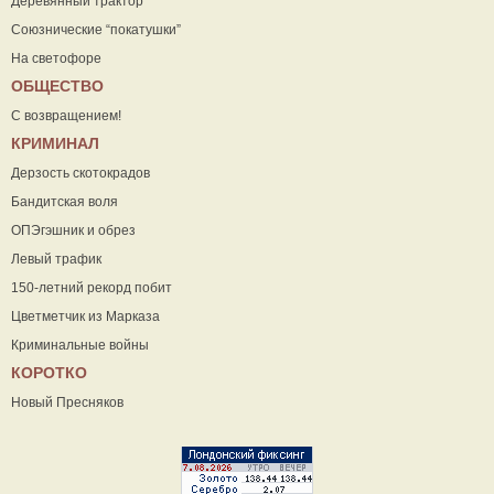
Деревянный трактор
Союзнические “покатушки”
На светофоре
ОБЩЕСТВО
С возвращением!
КРИМИНАЛ
Дерзость скотокрадов
Бандитская воля
ОПЭгэшник и обрез
Левый трафик
150-летний рекорд побит
Цветметчик из Марказа
Криминальные войны
КОРОТКО
Новый Пресняков