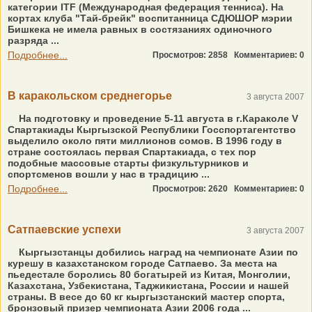
категории ITF (Международная федерация тенниса). На
кортах клуба "Тай-брейк" воспитанница СДЮШОР мэрии
Бишкека не имела равных в состязаниях одиночного
разряда ...
Подробнее...
Просмотров: 2858
Комментариев: 0
В каракольском среднегорье
3 августа 2007
На подготовку и проведение 5-11 августа в г.Караколе V
Спартакиады Кыргызской Республики Госспортагентство
выделило около пяти миллионов сомов. В 1996 году в
стране состоялась первая Спартакиада, с тех пор
подобные массовые старты физкультурников и
спортсменов вошли у нас в традицию ...
Подробнее...
Просмотров: 2620
Комментариев: 0
Сатпаевские успехи
3 августа 2007
Кыргызстанцы добились наград на чемпионате Азии по
курешу в казахстанском городе Сатпаево. За места на
пьедестале боролись 80 богатырей из Китая, Монголии,
Казахстана, Узбекистана, Таджикистана, России и нашей
страны. В весе до 60 кг кыргызстанский мастер спорта,
бронзовый призер чемпионата Азии 2006 года ...