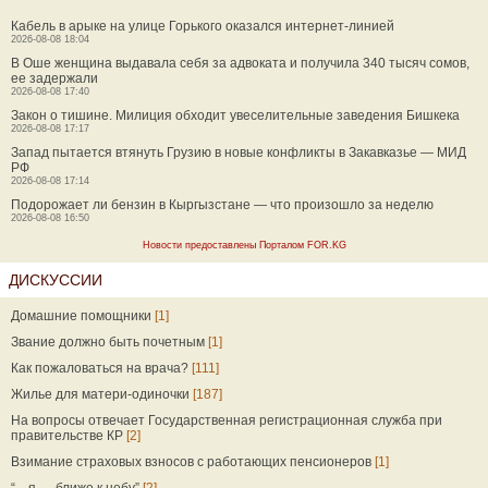
Кабель в арыке на улице Горького оказался интернет-линией
2026-08-08 18:04
В Оше женщина выдавала себя за адвоката и получила 340 тысяч сомов,
ее задержали
2026-08-08 17:40
Закон о тишине. Милиция обходит увеселительные заведения Бишкека
2026-08-08 17:17
Запад пытается втянуть Грузию в новые конфликты в Закавказье — МИД
РФ
2026-08-08 17:14
Подорожает ли бензин в Кыргызстане — что произошло за неделю
2026-08-08 16:50
Новости предоставлены Порталом FOR.KG
ДИСКУССИИ
Домашние помощники
[1]
Звание должно быть почетным
[1]
Как пожаловаться на врача?
[111]
Жилье для матери-одиночки
[187]
На вопросы отвечает Государственная регистрационная служба при
правительстве КР
[2]
Взимание страховых взносов с работающих пенсионеров
[1]