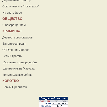
Деревянный трактор
Союзнические “покатушки”
На светофоре
ОБЩЕСТВО
С возвращением!
КРИМИНАЛ
Дерзость скотокрадов
Бандитская воля
ОПЭгэшник и обрез
Левый трафик
150-летний рекорд побит
Цветметчик из Марказа
Криминальные войны
КОРОТКО
Новый Пресняков