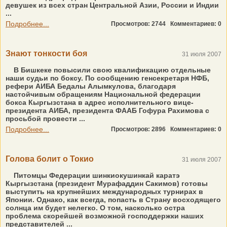
девушек из всех стран Центральной Азии, России и Индии
...
Подробнее...
Просмотров: 2744
Комментариев: 0
Знают тонкости боя
31 июля 2007
В Бишкеке повысили свою квалификацию отдельные
наши судьи по боксу. По сообщению генсекретаря НФБ,
рефери АИБА Бедалы Алымкулова, благодаря
настойчивым обращениям Национальной федерации
бокса Кыргызстана в адрес исполнительного вице-
президента АИБА, президента ФААБ Гофура Рахимова с
просьбой провести ...
Подробнее...
Просмотров: 2896
Комментариев: 0
Голова болит о Токио
31 июля 2007
Питомцы Федерации шинкиокушинкай каратэ
Кыргызстана (президент Мурафаддин Сакимов) готовы
выступить на крупнейших международных турнирах в
Японии. Однако, как всегда, попасть в Страну восходящего
солнца им будет нелегко. О том, насколько остра
проблема скорейшей возможной господдержки наших
представителей ...