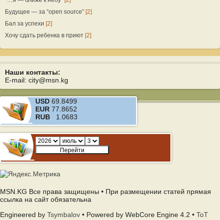
“…я — ближе к небу”
[2]
Будущее — за “open source”
[2]
Бал за успехи
[2]
Хочу сдать ребенка в приют
[2]
Наши контакты:
E-mail: city@msn.kg
USD
69.8499
EUR
77.8652
RUB
1.0683
MSN.KG Все права защищены • При размещении статей прямая
ссылка на сайт обязательна
Engineered by
Tsymbalov
• Powered by WebCore Engine 4.2 •
ToT