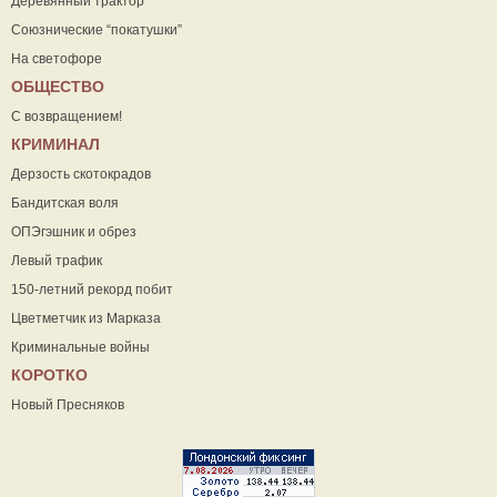
Деревянный трактор
Союзнические “покатушки”
На светофоре
ОБЩЕСТВО
С возвращением!
КРИМИНАЛ
Дерзость скотокрадов
Бандитская воля
ОПЭгэшник и обрез
Левый трафик
150-летний рекорд побит
Цветметчик из Марказа
Криминальные войны
КОРОТКО
Новый Пресняков