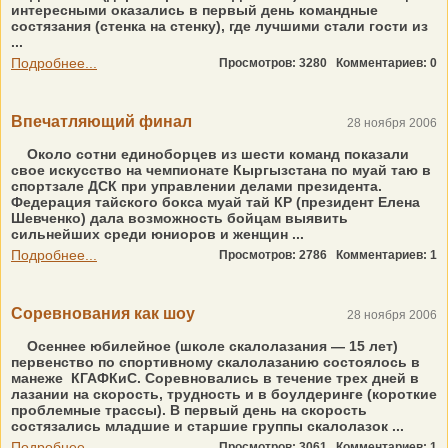
интересными оказались в первый день командные
состязания (стенка на стенку), где лучшими стали гости из
...
Подробнее...
Просмотров: 3280
Комментариев: 0
Впечатляющий финал
28 ноября 2006
Около сотни единоборцев из шести команд показали
свое искусство на чемпионате Кыргызстана по муай таю в
спортзале ДСК при управлении делами президента.
Федерация тайского бокса муай тай КР (президент Елена
Шевченко) дала возможность бойцам выявить
сильнейших среди юниоров и женщин ...
Подробнее...
Просмотров: 2786
Комментариев: 1
Соревнования как шоу
28 ноября 2006
Осеннее юбилейное (школе скалолазания — 15 лет)
первенство по спортивному скалолазанию состоялось в
манеже КГАФКиС. Соревновались в течение трех дней в
лазании на скорость, трудность и в боулдеринге (короткие
проблемные трассы). В первый день на скорость
состязались младшие и старшие группы скалолазок ...
Подробнее...
Просмотров: 3061
Комментариев: 1