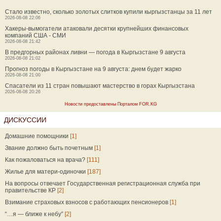
Стало известно, сколько золотых слитков купили кыргызстанцы за 11 лет
2026-08-08 22:06
Хакеры-вымогатели атаковали десятки крупнейших финансовых
компаний США - СМИ
2026-08-08 21:42
В предгорных районах ливни — погода в Кыргызстане 9 августа
2026-08-08 21:02
Прогноз погоды в Кыргызстане на 9 августа: днем будет жарко
2026-08-08 21:00
Спасатели из 11 стран повышают мастерство в горах Кыргызстана
2026-08-08 20:26
Новости предоставлены Порталом FOR.KG
ДИСКУССИИ
Домашние помощники
[1]
Звание должно быть почетным
[1]
Как пожаловаться на врача?
[111]
Жилье для матери-одиночки
[187]
На вопросы отвечает Государственная регистрационная служба при
правительстве КР
[2]
Взимание страховых взносов с работающих пенсионеров
[1]
“…я — ближе к небу”
[2]