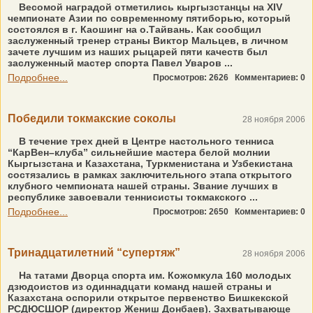
Весомой наградой отметились кыргызстанцы на XIV
чемпионате Азии по современному пятиборью, который
состоялся в г. Каошинг на о.Тайвань. Как сообщил
заслуженный тренер страны Виктор Мальцев, в личном
зачете лучшим из наших рыцарей пяти качеств был
заслуженный мастер спорта Павел Уваров ...
Подробнее...
Просмотров: 2626
Комментариев: 0
Победили токмакские соколы
28 ноября 2006
В течение трех дней в Центре настольного тенниса
“КарВен–клуба” сильнейшие мастера белой молнии
Кыргызстана и Казахстана, Туркменистана и Узбекистана
состязались в рамках заключительного этапа открытого
клубного чемпионата нашей страны. Звание лучших в
республике завоевали теннисисты токмакского ...
Подробнее...
Просмотров: 2650
Комментариев: 0
Тринадцатилетний “супертяж”
28 ноября 2006
На татами Дворца спорта им. Кожомкула 160 молодых
дзюдоистов из одиннадцати команд нашей страны и
Казахстана оспорили открытое первенство Бишкекской
РСДЮСШОР (директор Жениш Донбаев). Захватывающе