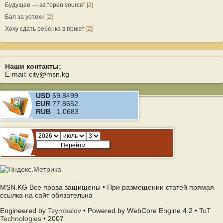
Будущее — за “open source”
[2]
Бал за успехи
[2]
Хочу сдать ребенка в приют
[2]
Наши контакты:
E-mail: city@msn.kg
USD
69.8499
EUR
77.8652
RUB
1.0683
MSN.KG Все права защищены • При размещении статей прямая
ссылка на сайт обязательна
Engineered by
Tsymbalov
• Powered by WebCore Engine 4.2 •
ToT
Technologies
• 2007