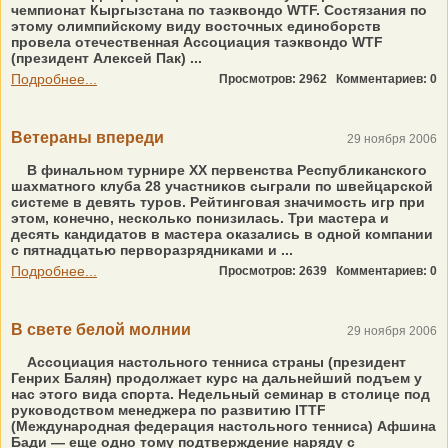
чемпионат Кыргызстана по таэквондо WTF. Состязания по
этому олимпийскому виду восточных единоборств
провела отечественная Ассоциация таэквондо WTF
(президент Алексей Пак) ...
Подробнее...
Просмотров: 2962
Комментариев: 0
Ветераны впереди
29 ноября 2006
В финальном турнире XX первенства Республиканского
шахматного клуба 28 участников сыграли по швейцарской
системе в девять туров. Рейтинговая значимость игр при
этом, конечно, несколько понизилась. Три мастера и
десять кандидатов в мастера оказались в одной компании
с пятнадцатью перворазрядниками и ...
Подробнее...
Просмотров: 2639
Комментариев: 0
В свете белой молнии
29 ноября 2006
Ассоциация настольного тенниса страны (президент
Генрих Балян) продолжает курс на дальнейший подъем у
нас этого вида спорта. Недельный семинар в столице под
руководством менеджера по развитию ITTF
(Международная федерация настольного тенниса) Афшина
Бади — еще одно тому подтверждение наряду с