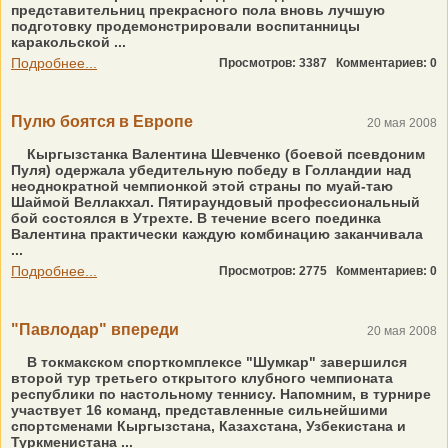
представительниц прекрасного пола вновь лучшую
подготовку продемонстрировали воспитанницы
каракольской ...
Подробнее...
Просмотров: 3387
Комментариев: 0
Пулю боятся в Европе
20 мая 2008
Кыргызстанка Валентина Шевченко (боевой псевдоним
Пуля) одержала убедительную победу в Голландии над
неоднократной чемпионкой этой страны по муай-таю
Шаймой Веллакхал. Пятираундовый профессиональный
бой состоялся в Утрехте. В течение всего поединка
Валентина практически каждую комбинацию заканчивала
...
Подробнее...
Просмотров: 2775
Комментариев: 0
"Павлодар" впереди
20 мая 2008
В токмакском спорткомплексе "Шумкар" завершился
второй тур третьего открытого клубного чемпионата
республики по настольному теннису. Напомним, в турнире
участвует 16 команд, представленные сильнейшими
спортсменами Кыргызстана, Казахстана, Узбекистана и
Туркменистана ...