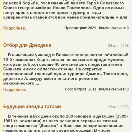
римской борьбе, посвященный памяти Героя Советского
Союза генерал-майора Ивана Панфилова. Один из самых
популярных в советское время турнир в годы
суверенитета становится все менее привлекательным для
...
Подробнее...
Просмотров: 2829
Комментариев: 0
Отбор для Дрездена
23 мая 2008
В нынешний уик-энд в Бишкеке завершается юбилейный
70-й чемпионат Кыргызстана по шахматам среди мужчин,
который собрал свыше 40 сильнейших представителей
Бишкека и всех областей страны. На открытии
соревнований главный судья турнира Дамиль Токтогонов,
директор Аламудунского опытного ремонтно-
механического ...
Подробнее...
Просмотров: 2611
Комментариев: 0
Будущие звезды татами
23 мая 2008
В течение двух дней около 200 юношей и девушек (1989-
1991 гг. рождения) из всех регионов страны на татами
спорткомплекса "Динамо" в Бишкеке оспаривали звания
чемпионов Кыргызстана среди молодежи. В числе