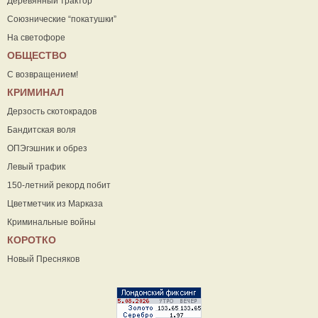
Деревянный трактор
Союзнические “покатушки”
На светофоре
ОБЩЕСТВО
С возвращением!
КРИМИНАЛ
Дерзость скотокрадов
Бандитская воля
ОПЭгэшник и обрез
Левый трафик
150-летний рекорд побит
Цветметчик из Марказа
Криминальные войны
КОРОТКО
Новый Пресняков