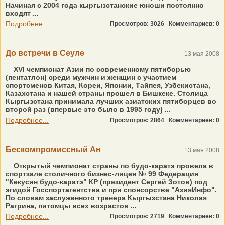
Начиная с 2004 года кыргызстанские юноши постоянно
входят ...
Подробнее...
Просмотров: 3026
Комментариев: 0
До встречи в Сеуле
13 мая 2008
XVI чемпионат Азии по современному пятиборью
(пентатлон) среди мужчин и женщин с участием
спортсменов Китая, Кореи, Японии, Тайпея, Узбекистана,
Казахстана и нашей страны прошел в Бишкеке. Столица
Кыргызстана принимала лучших азиатских пятиборцев во
второй раз (впервые это было в 1995 году) ...
Подробнее...
Просмотров: 2864
Комментариев: 0
Бескомпромиссный Ан
13 мая 2008
Открытый чемпионат страны по будо-каратэ провела в
спортзале столичного бизнес-лицея № 99 Федерация
"Кекусин будо-каратэ" КР (президент Сергей Зотов) под
эгидой Госспортагентства и при спонсорстве "АзияИнфо".
По словам заслуженного тренера Кыргызстана Николая
Рагрина, питомцы всех возрастов ...
Подробнее...
Просмотров: 2719
Комментариев: 0