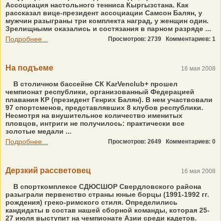
Ассоциация настольного тенниса Кыргызстана. Как
рассказал вице-президент ассоциации Самсон Балян, у
мужчин разыграны три комплекта наград, у женщин один.
Зрелищными оказались и состязания в парном разряде ...
Подробнее...
Просмотров: 2739
Комментариев: 1
На подъеме
16 мая 2008
В столичном бассейне СК KarVenclub+ прошел
чемпионат республики, организованный Федерацией
плавания КР (президент Генрих Балян). В нем участвовали
97 спортсменов, представлявших 8 клубов республики.
Несмотря на внушительное количество именитых
пловцов, интриги не получилось: практически все
золотые медали ...
Подробнее...
Просмотров: 2649
Комментариев: 0
Дерзкий рассветовец
16 мая 2008
В спорткомплексе СДЮСШОР Свердловского района
разыграли первенство страны юные борцы (1991-1992 гг.
рождения) греко-римского стиля. Определились
кандидаты в состав нашей сборной команды, которая 25-
27 июля выступит на чемпионате Азии среди кадетов.