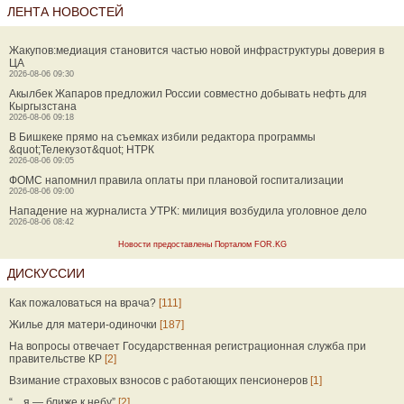
ЛЕНТА НОВОСТЕЙ
Жакупов:медиация становится частью новой инфраструктуры доверия в
ЦА
2026-08-06 09:30
Акылбек Жапаров предложил России совместно добывать нефть для
Кыргызстана
2026-08-06 09:18
В Бишкеке прямо на съемках избили редактора программы
&quot;Телекузот&quot; НТРК
2026-08-06 09:05
ФОМС напомнил правила оплаты при плановой госпитализации
2026-08-06 09:00
Нападение на журналиста УТРК: милиция возбудила уголовное дело
2026-08-06 08:42
Новости предоставлены Порталом FOR.KG
ДИСКУССИИ
Как пожаловаться на врача?
[111]
Жилье для матери-одиночки
[187]
На вопросы отвечает Государственная регистрационная служба при
правительстве КР
[2]
Взимание страховых взносов с работающих пенсионеров
[1]
“…я — ближе к небу”
[2]