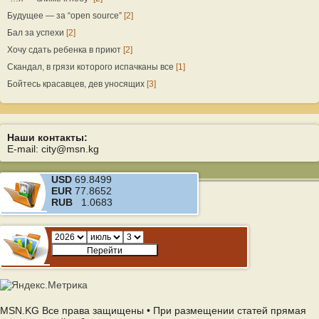
Будущее — за “open source”
[2]
Бал за успехи
[2]
Хочу сдать ребенка в приют
[2]
Скандал, в грязи которого испачканы все
[1]
Бойтесь красавцев, дев уносящих
[3]
Наши контакты:
E-mail: city@msn.kg
USD
69.8499
EUR
77.8652
RUB
1.0683
MSN.KG Все права защищены • При размещении статей прямая