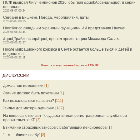
ПСЖ выиграл Лигу чемпионов 2026, обыграв &quot;Арсенал&quot; в серии
пенальти
2026-08-07 00:24
Сегодня в Бишкеке. Погода, мероприятия, даты
2026-08-07 00:15
Ноутбук со складным экраном и функциями ИИ представила Huawei
2026-08-06 23:44
&quot;Трабзонспор&quot; провел презентацию Мохамеда Салаха
2026-08-06 22:27
После миграционного кризиса в Сеуте остается больше тысячи детей и
подростков
2026-08-06 22:11
Новости предоставлены Порталом FOR.KG
ДИСКУССИИ
Домашние помощники
[1]
Звание должно быть почетным
[1]
Как пожаловаться на врача?
[111]
Жилье для матери-одиночки
[187]
На вопросы отвечает Государственная регистрационная служба при
правительстве КР
[2]
Взимание страховых взносов с работающих пенсионеров
[1]
“…я — ближе к небу”
[2]