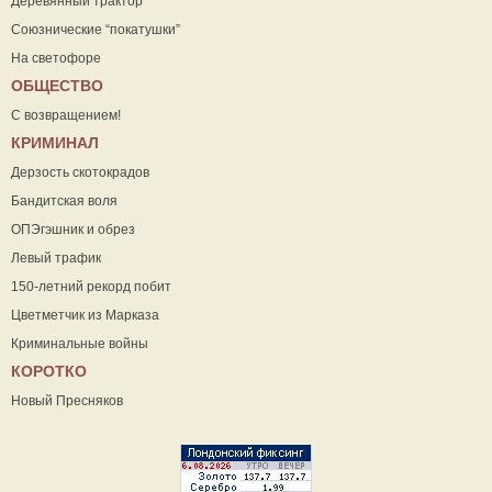
Деревянный трактор
Союзнические “покатушки”
На светофоре
ОБЩЕСТВО
С возвращением!
КРИМИНАЛ
Дерзость скотокрадов
Бандитская воля
ОПЭгэшник и обрез
Левый трафик
150-летний рекорд побит
Цветметчик из Марказа
Криминальные войны
КОРОТКО
Новый Пресняков