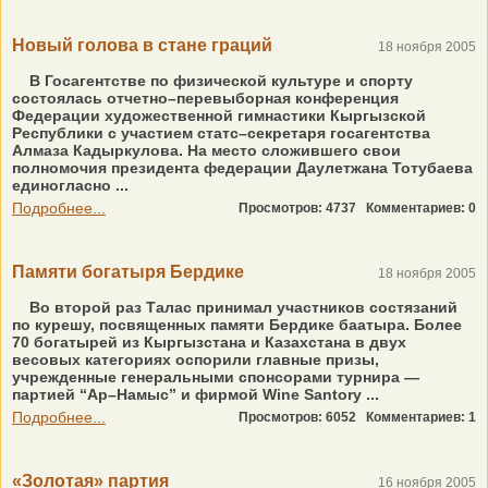
Новый голова в стане граций
18 ноября 2005
В Госагентстве по физической культуре и спорту
состоялась отчетно–перевыборная конференция
Федерации художественной гимнастики Кыргызской
Республики с участием статс–секретаря госагентства
Алмаза Кадыркулова. На место сложившего свои
полномочия президента федерации Даулетжана Тотубаева
единогласно ...
Подробнее...
Просмотров: 4737
Комментариев: 0
Памяти богатыря Бердике
18 ноября 2005
Во второй раз Талас принимал участников состязаний
по курешу, посвященных памяти Бердике баатыра. Более
70 богатырей из Кыргызстана и Казахстана в двух
весовых категориях оспорили главные призы,
учрежденные генеральными спонсорами турнира —
партией “Ар–Намыс” и фирмой Wine Santory ...
Подробнее...
Просмотров: 6052
Комментариев: 1
«Золотая» партия
16 ноября 2005