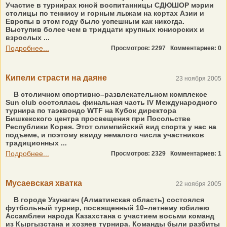
Участие в турнирах юной воспитанницы СДЮШОР мэрии
столицы по теннису и горным лыжам на кортах Азии и
Европы в этом году было успешным как никогда.
Выступив более чем в тридцати крупных юниорских и
взрослых ...
Подробнее...
Просмотров: 2297
Комментариев: 0
Кипели страсти на даяне
23 ноября 2005
В столичном спортивно–развлекательном комплексе
Sun club состоялась финальная часть IV Международного
турнира по таэквондо WTF на Кубок директора
Бишкекского центра просвещения при Посольстве
Республики Корея. Этот олимпийский вид спорта у нас на
подъеме, и поэтому ввиду немалого числа участников
традиционных ...
Подробнее...
Просмотров: 2329
Комментариев: 1
Мусаевская хватка
22 ноября 2005
В городе Узунагач (Алматинская область) состоялся
футбольный турнир, посвященный 10–летнему юбилею
Ассамблеи народа Казахстана с участием восьми команд
из Кыргызстана и хозяев турнира. Команды были разбиты