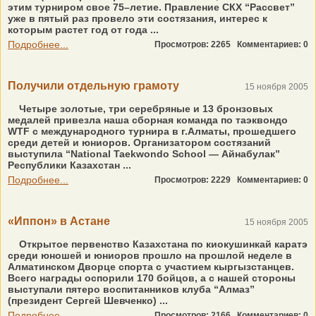
этим турниром свое 75–летие. Правление СКХ “Рассвет”
уже в пятый раз провело эти состязания, интерес к
которым растет год от года ...
Подробнее...
Просмотров: 2265
Комментариев: 0
Получили отдельную грамоту
15 ноября 2005
Четыре золотые, три серебряные и 13 бронзовых
медалей привезла наша сборная команда по таэквондо
WTF с международного турнира в г.Алматы, прошедшего
среди детей и юниоров. Организатором состязаний
выступила “National Taekwondo School — Айнабулак”
Республики Казахстан ...
Подробнее...
Просмотров: 2229
Комментариев: 0
«Иппон» в Астане
15 ноября 2005
Открытое первенство Казахстана по киокушинкай каратэ
среди юношей и юниоров прошло на прошлой неделе в
Алматинском Дворце спорта с участием кыргызстанцев.
Всего награды оспорили 170 бойцов, а с нашей стороны
выступали пятеро воспитанников клуба “Алмаз”
(президент Сергей Шевченко) ...
Подробнее...
Просмотров: 2166
Комментариев: 0