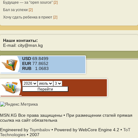
Будущее — за “open source”
[2]
Бал за успехи
[2]
Хочу сдать ребенка в приют
[2]
Наши контакты:
E-mail: city@msn.kg
USD
69.8499
EUR
77.8652
RUB
1.0683
MSN.KG Все права защищены • При размещении статей прямая
ссылка на сайт обязательна
Engineered by
Tsymbalov
• Powered by WebCore Engine 4.2 •
ToT
Technologies
• 2007