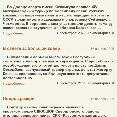
Во Дворце спорта имени Кожомкула прошел XIV
Международный турнир по волейболу среди мужских
команд, посвященный памяти нашего народного артиста
СССР, талантливого художника и спортсмена Суйменкула
Чокморова. В соревнованиях участвовали девять команд
нашей страны и студенческая сборная Казахского ...
Подробнее...
Просмотров: 2322
Комментариев: 0
В ответе за большой ковер
16 ноября 2005
В Федерации борьбы Кыргызской Республики
состоялись выборы ее нового президента. С просьбой об
освобождении его от этой должности выступил Дамир
Оскомбаев, заслуженный тренер страны, депутат Жогорку
Кенеша, сославшись на большую занятость депутатской
деятельностью ...
Подробнее...
Просмотров: 2153
Комментариев: 0
Подрос резерв
16 ноября 2005
Почти три сотни юных «греко–римлян» в
спорткомплексе СДЮСШОР Свердловского района
столицы оспорили призы СКХ «Рассвет», отметившего