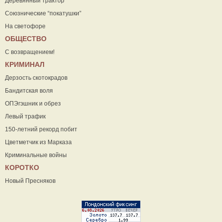
Деревянный трактор
Союзнические “покатушки”
На светофоре
ОБЩЕСТВО
С возвращением!
КРИМИНАЛ
Дерзость скотокрадов
Бандитская воля
ОПЭгэшник и обрез
Левый трафик
150-летний рекорд побит
Цветметчик из Марказа
Криминальные войны
КОРОТКО
Новый Пресняков