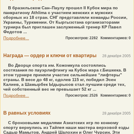
В бразильском Сан–Паулу прошел II Кубок мира по
панкратиону Athlima с участием женских и мужских
сборных из 18 стран. СНГ представляли команды России,
Украины, Туркмении. От Кыргызстана организаторами
турнира был приглашен заслуженный тренер КР Павел
Федотов ...
Подробнее...
Просмотров: 2282
Комментариев: 0
Награда — ордер и ключи от квартиры
28 декабря 2005
Во Дворце спорта им. Кожомкула состоялись
состязания по пауэрлифтингу на Кубок мэра г.Бишкека. В
этом турнире приняли участие сильнейшие “лифтеры”
страны. В весе до 48 кг, одолев 115 кг, победил Эсен
Калиев, а Шамырбек Ыдырысов стал лучшим среди тех,
чей собственный вес не превышает 52 кг ...
Подробнее...
Просмотров: 2526
Комментариев: 0
В равных условиях
28 декабря 2005
С бронзовыми медалями Азиатских игр по конному
спорту вернулись из Тайпея наши мастера верховой езды
Садыр Мамытов, Андрей Шалохин и Олег Чурсин. Эти