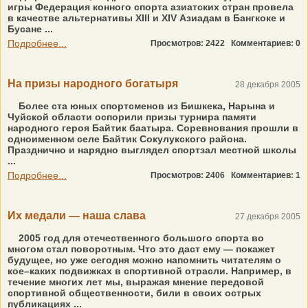
игры Федерация конного спорта азиатских стран провела
в качестве альтернативы XIII и XIV Азиадам в Бангкоке и
Бусане ...
Подробнее...
Просмотров: 2422
Комментариев: 0
На призы народного богатыря
28 декабря 2005
Более ста юных спортсменов из Бишкека, Нарына и
Чуйской области оспорили призы турнира памяти
народного героя Байтик баатыра. Соревнования прошли в
одноименном селе Байтик Сокулукского района.
Празднично и нарядно выглядел спортзал местной школы
...
Подробнее...
Просмотров: 2406
Комментариев: 1
Их медали — наша слава
27 декабря 2005
2005 год для отечественного большого спорта во
многом стал поворотным. Что это даст ему — покажет
будущее, но уже сегодня можно напомнить читателям о
кое–каких подвижках в спортивной отрасли. Например, в
течение многих лет мы, выражая мнение передовой
спортивной общественности, били в своих острых
публикациях ...