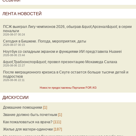
ССЫЛКИ
ЛЕНТА НОВОСТЕЙ
ПСЖ выиграл Лигу чемпионов 2026, обыграв &quot;Арсенал&quot; в серии
пенальти
2026-08-07 00:24
Сегодня в Бишкеке. Погода, мероприятия, даты
2026-08-07 00:15
Ноутбук со складным экраном и функциями ИИ представила Huawei
2026-08-06 23:44
&quot;Трабзонспор&quot; провел презентацию Мохамеда Салаха
2026-08-06 22:27
После миграционного кризиса в Сеуте остается больше тысячи детей и
подростков
2026-08-06 22:11
Новости предоставлены Порталом FOR.KG
ДИСКУССИИ
Домашние помощники
[1]
Звание должно быть почетным
[1]
Как пожаловаться на врача?
[111]
Жилье для матери-одиночки
[187]