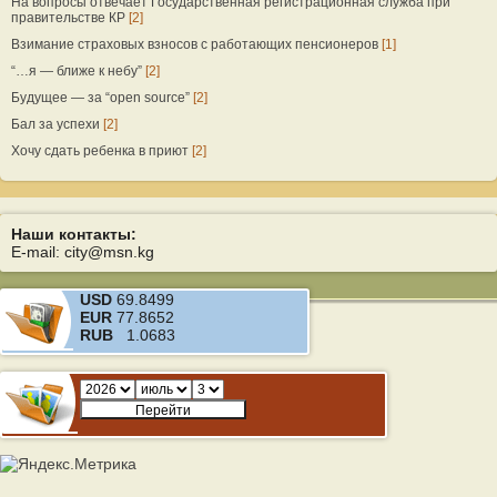
На вопросы отвечает Государственная регистрационная служба при
правительстве КР
[2]
Взимание страховых взносов с работающих пенсионеров
[1]
“…я — ближе к небу”
[2]
Будущее — за “open source”
[2]
Бал за успехи
[2]
Хочу сдать ребенка в приют
[2]
Наши контакты:
E-mail: city@msn.kg
USD
69.8499
EUR
77.8652
RUB
1.0683