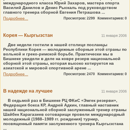
международного класса Юрий Захаров, мастера спорта
Василий Данилов и Денис Рыскаль под руководством
главного тренера сборной Евгения Петрашова ...
Подробнее...
Просмотров: 2299
Комментариев: 0
Корея — Кыргызстан
11 января 2006
Две недели гостили в нашей столице посланцы
Республики Корея — молодежные сборные этой страны по
вольной и греко-римской борьбе. Практически мы в
Бишкеке увидели в деле на ковре резерв национальной
сборной этой страны, которая высоко котируется на
азиатской и мировой спортивной арене ...
Подробнее...
Просмотров: 2470
Комментариев: 0
В надежде на лучшее
11 января 2006
В седьмой раз в Бишкеке РЦ ФКиС «Эмгек резерви»,
Федерация бокса КР, Андрей Адкин, главный наставник
нашей национальной сборной заслуженный тренер страны
Шайбек Карагазиев сотоварищи провели международный
молодежный (1988–1989 гг. рождения) турнир,
посвященный памяти заслуженного тренера Кыргызстана
...