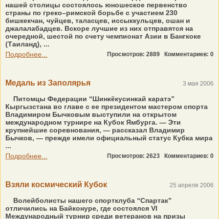
нашей столицы состоялось юношеское первенство
страны по греко–римской борьбе с участием 230
бишкекчан, чуйцев, таласцев, иссыккульцев, ошан и
джалалабадцев. Вскоре лучшие из них отправятся на
очередной, шестой по счету чемпионат Азии в Бангкоке
(Таиланд), ...
Подробнее...
Просмотров: 2889
Комментариев: 0
Медаль из Заполярья
3 мая 2006
Питомцы Федерации “Шинкёкусинкай каратэ”
Кыргызстана во главе с ее президентом мастером спорта
Владимиром Бычковым выступили на открытом
международном турнире на Кубок Ямбурга. — Эти
крупнейшие соревнования, — рассказал Владимир
Бычков, — прежде имели официальный статус Кубка мира
...
Подробнее...
Просмотров: 2623
Комментариев: 0
Взяли космический Кубок
25 апреля 2006
Волейболисты нашего спортклуба “Спартак”
отличились на Байконуре, где состоялся VI
Международный турнир среди ветеранов на призы