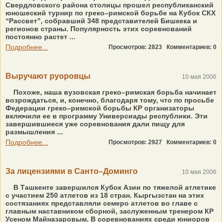
Свердловского района столицы прошел республиканский
юношеский турнир по греко–римской борьбе на Кубок СКХ
“Рассвет”, собравший 348 представителей Бишкека и
регионов страны. Популярность этих соревнований
постоянно растет ...
Подробнее...
Просмотров: 2823
Комментариев: 0
Выручают руоровцы
10 мая 2006
Похоже, наша вузовская греко–римская борьба начинает
возрождаться, и, конечно, благодаря тому, что по просьбе
Федерации греко–римской борьбы КР организаторы
включили ее в программу Универсиады республики. Эти
завершившиеся уже соревнования дали пищу для
размышления ...
Подробнее...
Просмотров: 2927
Комментариев: 0
За лицензиями в Санто–Доминго
10 мая 2006
В Ташкенте завершился Кубок Азии по тяжелой атлетике
с участием 250 атлетов из 18 стран. Кыргызстан на этих
состязаниях представляли семеро атлетов во главе с
главным наставником сборной, заслуженным тренером КР
Усеном Майназаровым. В соревнованиях среди юниоров