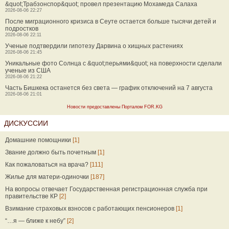
&quot;Трабзонспор&quot; провел презентацию Мохамеда Салаха
2026-08-06 22:27
После миграционного кризиса в Сеуте остается больше тысячи детей и
подростков
2026-08-06 22:11
Ученые подтвердили гипотезу Дарвина о хищных растениях
2026-08-06 21:45
Уникальные фото Солнца с &quot;перьями&quot; на поверхности сделали
ученые из США
2026-08-06 21:22
Часть Бишкека останется без света — график отключений на 7 августа
2026-08-06 21:01
Новости предоставлены Порталом FOR.KG
ДИСКУССИИ
Домашние помощники
[1]
Звание должно быть почетным
[1]
Как пожаловаться на врача?
[111]
Жилье для матери-одиночки
[187]
На вопросы отвечает Государственная регистрационная служба при
правительстве КР
[2]
Взимание страховых взносов с работающих пенсионеров
[1]
“…я — ближе к небу”
[2]