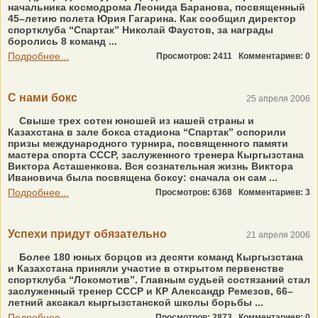
начальника космодрома Леонида Баранова, посвященный
45–летию полета Юрия Гагарина. Как сообщил директор
спортклуба “Спартак” Николай Фаустов, за награды
боролись 8 команд ...
Подробнее...
Просмотров: 2411
Комментариев: 0
С нами бокс
25 апреля 2006
Свыше трех сотен юношей из нашей страны и
Казахстана в зале бокса стадиона “Спартак” оспорили
призы международного турнира, посвященного памяти
мастера спорта СССР, заслуженного тренера Кыргызстана
Виктора Асташенкова. Вся сознательная жизнь Виктора
Ивановича была посвящена боксу: сначала он сам ...
Подробнее...
Просмотров: 6368
Комментариев: 3
Успехи придут обязательно
21 апреля 2006
Более 180 юных борцов из десяти команд Кыргызстана
и Казахстана приняли участие в открытом первенстве
спортклуба “Локомотив”. Главным судьей состязаний стал
заслуженный тренер СССР и КР Александр Ремезов, 66–
летний аксакал кыргызстанской школы борьбы ...
Подробнее...
Просмотров: 2873
Комментариев: 0