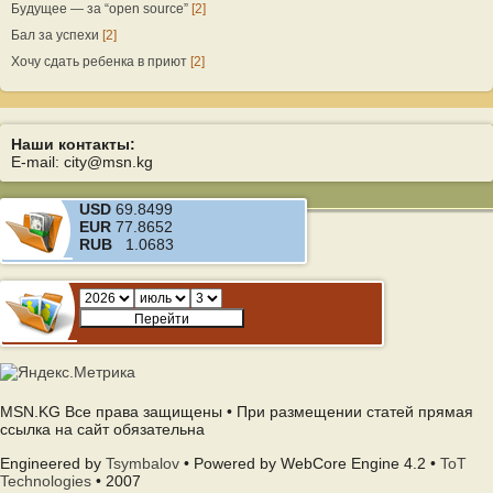
Будущее — за “open source”
[2]
Бал за успехи
[2]
Хочу сдать ребенка в приют
[2]
Наши контакты:
E-mail: city@msn.kg
USD
69.8499
EUR
77.8652
RUB
1.0683
MSN.KG Все права защищены • При размещении статей прямая
ссылка на сайт обязательна
Engineered by
Tsymbalov
• Powered by WebCore Engine 4.2 •
ToT
Technologies
• 2007