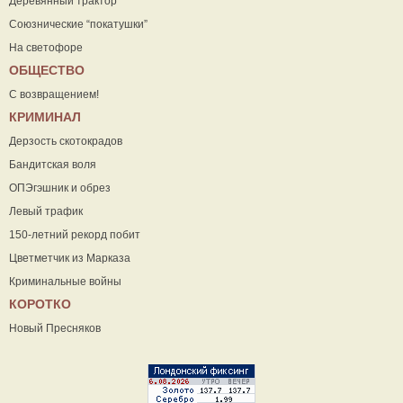
Деревянный трактор
Союзнические “покатушки”
На светофоре
ОБЩЕСТВО
С возвращением!
КРИМИНАЛ
Дерзость скотокрадов
Бандитская воля
ОПЭгэшник и обрез
Левый трафик
150-летний рекорд побит
Цветметчик из Марказа
Криминальные войны
КОРОТКО
Новый Пресняков