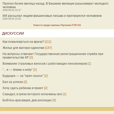
Пропал более месяца назад. В Бишкеке милиция разыскивает молодого
человека
2026-08-05 23:37
ИИ рассылал людям фишинговые письма и притворялся человеком
2026-08-05 23:20
Новости предоставлены Порталом FOR.KG
ДИСКУССИИ
Как пожаловаться на врача?
[111]
Жилье для матери-одиночки
[187]
На вопросы отвечает Государственная регистрационная служба при
правительстве КР
[2]
Взимание страховых взносов с работающих пенсионеров
[1]
“…я — ближе к небу”
[2]
Будущее — за “open source”
[2]
Бал за успехи
[2]
Хочу сдать ребенка в приют
[2]
Скандал, в грязи которого испачканы все
[1]
Бойтесь красавцев, дев уносящих
[3]