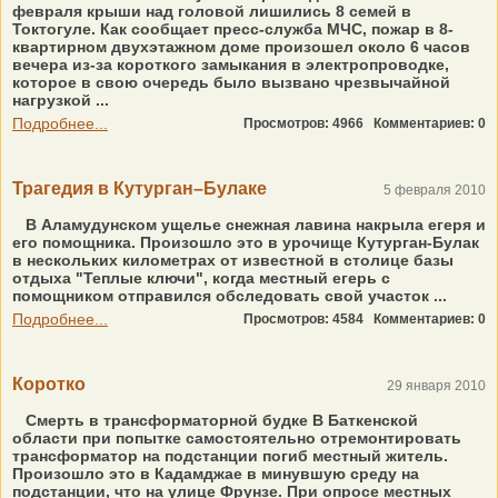
февраля крыши над головой лишились 8 семей в
Токтогуле. Как сообщает пресс-служба МЧС, пожар в 8-
квартирном двухэтажном доме произошел около 6 часов
вечера из-за короткого замыкания в электропроводке,
которое в свою очередь было вызвано чрезвычайной
нагрузкой ...
Подробнее...
Просмотров: 4966
Комментариев: 0
Трагедия в Кутурган–Булаке
5 февраля 2010
В Аламудунском ущелье снежная лавина накрыла егеря и
его помощника. Произошло это в урочище Кутурган-Булак
в нескольких километрах от известной в столице базы
отдыха "Теплые ключи", когда местный егерь с
помощником отправился обследовать свой участок ...
Подробнее...
Просмотров: 4584
Комментариев: 0
Коротко
29 января 2010
Смерть в трансформаторной будке В Баткенской
области при попытке самостоятельно отремонтировать
трансформатор на подстанции погиб местный житель.
Произошло это в Кадамджае в минувшую среду на
подстанции, что на улице Фрунзе. При опросе местных