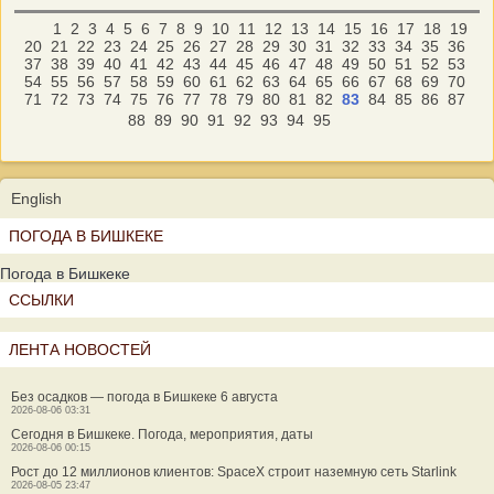
1
2
3
4
5
6
7
8
9
10
11
12
13
14
15
16
17
18
19
20
21
22
23
24
25
26
27
28
29
30
31
32
33
34
35
36
37
38
39
40
41
42
43
44
45
46
47
48
49
50
51
52
53
54
55
56
57
58
59
60
61
62
63
64
65
66
67
68
69
70
71
72
73
74
75
76
77
78
79
80
81
82
83
84
85
86
87
88
89
90
91
92
93
94
95
English
ПОГОДА В БИШКЕКЕ
Погода в Бишкеке
ССЫЛКИ
ЛЕНТА НОВОСТЕЙ
Без осадков — погода в Бишкеке 6 августа
2026-08-06 03:31
Сегодня в Бишкеке. Погода, мероприятия, даты
2026-08-06 00:15
Рост до 12 миллионов клиентов: SpaceX строит наземную сеть Starlink
2026-08-05 23:47