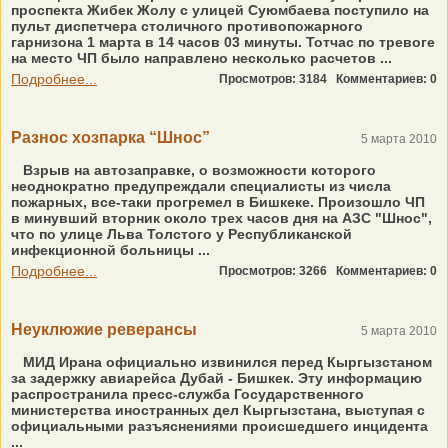
проспекта Жибек Жолу с улицей Суюмбаева поступило на
пульт диспетчера столичного противопожарного
гарнизона 1 марта в 14 часов 03 минуты. Тотчас по тревоге
на место ЧП было направлено несколько расчетов ...
Подробнее...
Просмотров: 3184
Комментариев: 0
Разнос хозпарка “Шнос”
5 марта 2010
Взрыв на автозаправке, о возможности которого
неоднократно предупреждали специалисты из числа
пожарных, все-таки прогремел в Бишкеке. Произошло ЧП
в минувший вторник около трех часов дня на АЗС "Шнос",
что по улице Льва Толстого у Республиканской
инфекционной больницы ...
Подробнее...
Просмотров: 3266
Комментариев: 0
Неуклюжие реверансы
5 марта 2010
МИД Ирана официально извинился перед Кыргызстаном
за задержку авиарейса Дубай - Бишкек. Эту информацию
распространила пресс-служба Государственного
министерства иностранных дел Кыргызстана, выступая с
официальными разъяснениями происшедшего инцидента
...