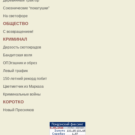
Деревянный трактор
Союзнические “покатушки”
На светофоре
ОБЩЕСТВО
С возвращением!
КРИМИНАЛ
Дерзость скотокрадов
Бандитская воля
ОПЭгэшник и обрез
Левый трафик
150-летний рекорд побит
Цветметчик из Марказа
Криминальные войны
КОРОТКО
Новый Пресняков