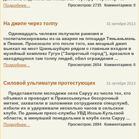
Подробнее...
Просмотров: 2735
Комментариев: 0
На джипе через толпу
31 октября 2013
Одиннадцать человек получили ранения и
госпитализированы из-за аварии на площади Тяньаньмэнь
в Пекине. Произошло это после того, как мощный джип
выехал на мост Цзиньшуйцяо рядом с главным входом в
музейный комплекс Гугун (“Запретный город”), врезался в
находящуюся там толпу людей, сбил ограждения ...
Подробнее...
Просмотров: 2654
Комментариев: 0
Силовой ультиматум протестующих
31 октября 2013
Представители молодежи села Саруу из числа тех, кто
объявил и проводит в Прииссыккулье бессрочный
митинг, захватили в заложники сотрудников спецслужб,
избили их и удерживали несколько часов в сельском
клубе. По данным пресс-службы УВД Иссык-Кульской
области, в минувший понедельник в клубе села Саруу ...
Подробнее...
Просмотров: 2894
Комментариев: 0