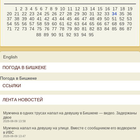
1
2
3
4
5
6
7
8
9
10
11
12
13
14
15
16
17
18
19
20
21
22
23
24
25
26
27
28
29
30
31
32
33
34
35
36
37
38
39
40
41
42
43
44
45
46
47
48
49
50
51
52
53
54
55
56
57
58
59
60
61
62
63
64
65
66
67
68
69
70
71
72
73
74
75
76
77
78
79
80
81
82
83
84
85
86
87
88
89
90
91
92
93
94
95
English
ПОГОДА В БИШКЕКЕ
Погода в Бишкеке
ССЫЛКИ
ЛЕНТА НОВОСТЕЙ
Мужчина в одних трусах напал на девушку в Бишкеке — видео. Задержаны
двое
2026-08-09 13:58
Мужчина напал на девушку на улице. Вместе с сообщником его водворили
в ИВС
2026-08-09 13:47