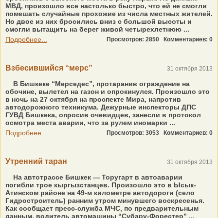
МВД, произошло все настолько быстро, что ей не смогли
помешать случайные прохожие из числа местных жителей.
Но двое из них бросились вниз с большой высоты и
смогли вытащить на берег живой четырехлетнюю ...
Подробнее...
Просмотров: 2850
Комментариев: 0
Взбесившийся “мерс”
31 октября 2013
В Бишкеке “Мерседес”, протаранив ограждение на
обочине, вылетел на газон и опрокинулся. Произошло это
в ночь на 27 октября на проспекте Мира, напротив
автодорожного техникума. Дежурные инспекторы ДПС
ГУВД Бишкека, опросив очевидцев, занесли в протокол
осмотра места аварии, что за рулем иномарки ...
Подробнее...
Просмотров: 3053
Комментариев: 0
Утренний таран
31 октября 2013
На автотрассе Бишкек — Торугарт в автоаварии
погибли трое кыргызстанцев. Произошло это в Ысык-
Атинском районе на 49-м километре автодороги (село
Гидростроитель) ранним утром минувшего воскресенья.
Как сообщает пресс-служба МЧС, по предварительным
данным, водитель автомашины “Субару-Форестер” ...