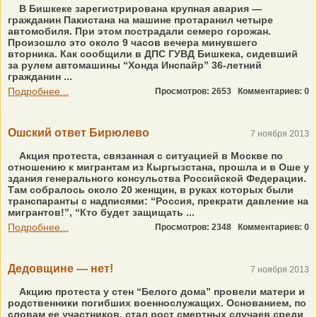
В Бишкеке зарегистрирована крупная авария —
гражданин Пакистана на машине протаранил четыре
автомобиля. При этом пострадали семеро горожан.
Произошло это около 9 часов вечера минувшего
вторника. Как сообщили в ДПС ГУВД Бишкека, сидевший
за рулем автомашины “Хонда Инспайр” 36-летний
гражданин ...
Подробнее...
Просмотров: 2653
Комментариев: 0
Ошский ответ Бирюлево
7 ноября 2013
Акция протеста, связанная с ситуацией в Москве по
отношению к мигрантам из Кыргызстана, прошла и в Оше у
здания генерального консульства Российской Федерации.
Там собралось около 20 женщин, в руках которых были
транспаранты с надписями: “Россия, прекрати давление на
мигрантов!”, “Кто будет защищать ...
Подробнее...
Просмотров: 2348
Комментариев: 0
Дедовщине — нет!
7 ноября 2013
Акцию протеста у стен “Белого дома” провели матери и
родственники погибших военнослужащих. Основанием, по
словам ее участников, стал рост смертных случаев среди