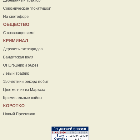
Деревянный трактор
Союзнические “покатушки”
На светофоре
ОБЩЕСТВО
С возвращением!
КРИМИНАЛ
Дерзость скотокрадов
Бандитская воля
ОПЭгэшник и обрез
Левый трафик
150-летний рекорд побит
Цветметчик из Марказа
Криминальные войны
КОРОТКО
Новый Пресняков