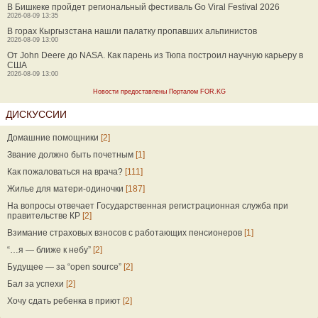
В Бишкеке пройдет региональный фестиваль Go Viral Festival 2026
2026-08-09 13:35
В горах Кыргызстана нашли палатку пропавших альпинистов
2026-08-09 13:00
От John Deere до NASA. Как парень из Тюпа построил научную карьеру в
США
2026-08-09 13:00
Новости предоставлены Порталом FOR.KG
ДИСКУССИИ
Домашние помощники
[2]
Звание должно быть почетным
[1]
Как пожаловаться на врача?
[111]
Жилье для матери-одиночки
[187]
На вопросы отвечает Государственная регистрационная служба при
правительстве КР
[2]
Взимание страховых взносов с работающих пенсионеров
[1]
“…я — ближе к небу”
[2]
Будущее — за “open source”
[2]
Бал за успехи
[2]
Хочу сдать ребенка в приют
[2]