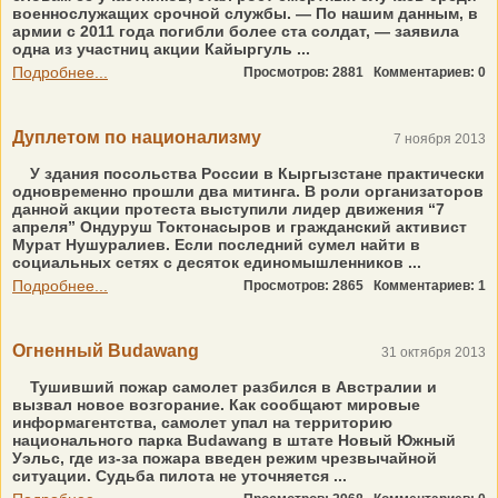
военнослужащих срочной службы. — По нашим данным, в
армии с 2011 года погибли более ста солдат, — заявила
одна из участниц акции Кайыргуль ...
Подробнее...
Просмотров: 2881
Комментариев: 0
Дуплетом по национализму
7 ноября 2013
У здания посольства России в Кыргызстане практически
одновременно прошли два митинга. В роли организаторов
данной акции протеста выступили лидер движения “7
апреля” Ондуруш Токтонасыров и гражданский активист
Мурат Нушуралиев. Если последний сумел найти в
социальных сетях с десяток единомышленников ...
Подробнее...
Просмотров: 2865
Комментариев: 1
Огненный Budawang
31 октября 2013
Тушивший пожар самолет разбился в Австралии и
вызвал новое возгорание. Как сообщают мировые
информ­агентства, самолет упал на территорию
национального парка Budawang в штате Новый Южный
Уэльс, где из-за пожара введен режим чрезвычайной
ситуации. Судьба пилота не уточняется ...