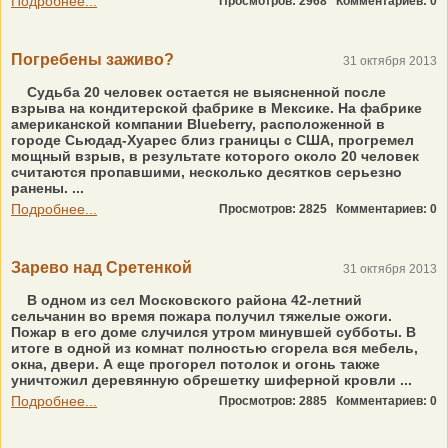
Подробнее...
Просмотров: 2968
Комментариев: 0
Погребены заживо?
31 октября 2013
Судьба 20 человек остается не выясненной после
взрыва на кондитерской фабрике в Мексике. На фабрике
американской компании Blueberry, расположенной в
городе Сьюдад-Хуарес близ границы с США, прогремел
мощный взрыв, в результате которого около 20 человек
считаются пропавшими, несколько десятков серьезно
ранены. ...
Подробнее...
Просмотров: 2825
Комментариев: 0
Зарево над Сретенкой
31 октября 2013
В одном из сел Московского района 42-летний
сельчанин во время пожара получил тяжелые ожоги.
Пожар в его доме случился утром минувшей субботы. В
итоге в одной из комнат полностью сгорела вся мебель,
окна, двери. А еще прогорел потолок и огонь также
уничтожил деревянную обрешетку шиферной кровли ...
Подробнее...
Просмотров: 2885
Комментариев: 0