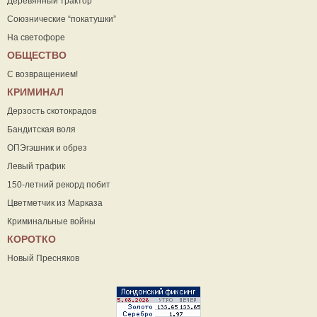
Деревянный трактор
Союзнические “покатушки”
На светофоре
ОБЩЕСТВО
С возвращением!
КРИМИНАЛ
Дерзость скотокрадов
Бандитская воля
ОПЭгэшник и обрез
Левый трафик
150-летний рекорд побит
Цветметчик из Марказа
Криминальные войны
КОРОТКО
Новый Пресняков