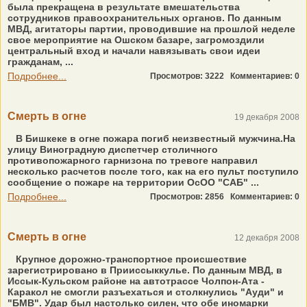
была прекращена в результате вмешательства
сотрудников правоохранительных органов. По данным
МВД, агитаторы партии, проводившие на прошлой неделе
свое мероприятие на Ошском базаре, загромоздили
центральный вход и начали навязывать свои идеи
гражданам, ...
Подробнее...
Просмотров: 3222
Комментариев: 0
Смерть в огне
19 декабря 2008
В Бишкеке в огне пожара погиб неизвестный мужчина.На
улицу Виноградную диспетчер столичного
противопожарного гарнизона по тревоге направил
несколько расчетов после того, как на его пульт поступило
сообщение о пожаре на территории ОсОО "САБ" ...
Подробнее...
Просмотров: 2856
Комментариев: 0
Смерть в огне
12 декабря 2008
Крупное дорожно-транспортное происшествие
зарегистрировано в Прииссыккулье. По данным МВД, в
Иссык-Кульском районе на автотрассе Чолпон-Ата -
Каракол не смогли разъехаться и столкнулись "Ауди" и
"БМВ". Удар был настолько силен, что обе иномарки