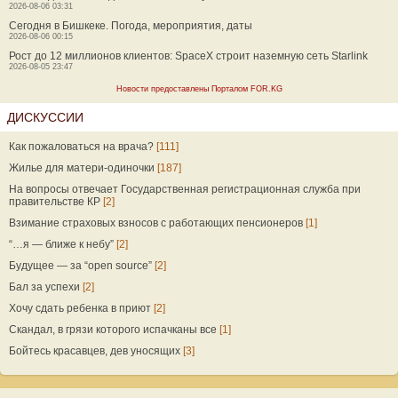
2026-08-06 03:31
Сегодня в Бишкеке. Погода, мероприятия, даты
2026-08-06 00:15
Рост до 12 миллионов клиентов: SpaceX строит наземную сеть Starlink
2026-08-05 23:47
Новости предоставлены Порталом FOR.KG
ДИСКУССИИ
Как пожаловаться на врача?
[111]
Жилье для матери-одиночки
[187]
На вопросы отвечает Государственная регистрационная служба при
правительстве КР
[2]
Взимание страховых взносов с работающих пенсионеров
[1]
“…я — ближе к небу”
[2]
Будущее — за “open source”
[2]
Бал за успехи
[2]
Хочу сдать ребенка в приют
[2]
Скандал, в грязи которого испачканы все
[1]
Бойтесь красавцев, дев уносящих
[3]