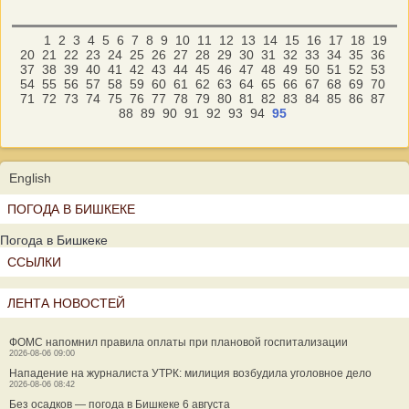
1
2
3
4
5
6
7
8
9
10
11
12
13
14
15
16
17
18
19
20
21
22
23
24
25
26
27
28
29
30
31
32
33
34
35
36
37
38
39
40
41
42
43
44
45
46
47
48
49
50
51
52
53
54
55
56
57
58
59
60
61
62
63
64
65
66
67
68
69
70
71
72
73
74
75
76
77
78
79
80
81
82
83
84
85
86
87
88
89
90
91
92
93
94
95
English
ПОГОДА В БИШКЕКЕ
Погода в Бишкеке
ССЫЛКИ
ЛЕНТА НОВОСТЕЙ
ФОМС напомнил правила оплаты при плановой госпитализации
2026-08-06 09:00
Нападение на журналиста УТРК: милиция возбудила уголовное дело
2026-08-06 08:42
Без осадков — погода в Бишкеке 6 августа