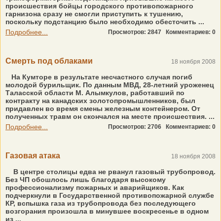
происшествия бойцы городского противопожарного
гарнизона сразу не смогли приступить к тушению,
поскольку подстанцию было необходимо обесточить ...
Подробнее...
Просмотров: 2847
Комментариев: 0
Смерть под облаками
18 ноября 2008
На Кумторе в результате несчастного случая погиб
молодой бурильщик. По данным МВД, 28-летний уроженец
Таласской области М. Алымкулов, работавший по
контракту на канадских золотопромышленников, был
придавлен во время смены железным контейнером. От
полученных травм он скончался на месте происшествия. ...
Подробнее...
Просмотров: 2706
Комментариев: 0
Газовая атака
18 ноября 2008
В центре столицы едва не рванул газовый трубопровод.
Без ЧП обошлось лишь благодаря высокому
профессионализму пожарных и аварийщиков. Как
подчеркнули в Государственной противопожарной службе
КР, вспышка газа из трубопровода без последующего
возгорания произошла в минувшее воскресенье в одном
из ...