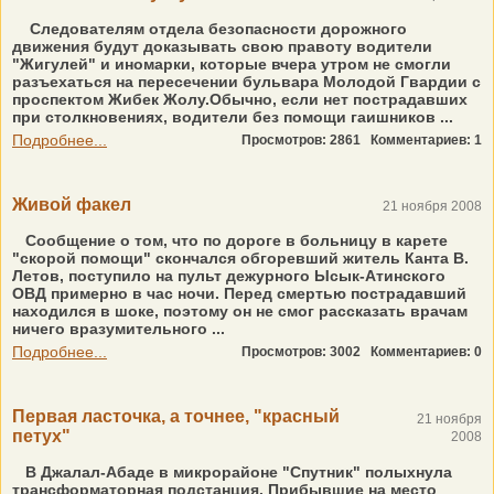
Следователям отдела безопасности дорожного
движения будут доказывать свою правоту водители
"Жигулей" и иномарки, которые вчера утром не смогли
разъехаться на пересечении бульвара Молодой Гвардии с
проспектом Жибек Жолу.Обычно, если нет пострадавших
при столкновениях, водители без помощи гаишников ...
Подробнее...
Просмотров: 2861
Комментариев: 1
Живой факел
21 ноября 2008
Сообщение о том, что по дороге в больницу в карете
"скорой помощи" скончался обгоревший житель Канта В.
Летов, поступило на пульт дежурного Ысык-Атинского
ОВД примерно в час ночи. Перед смертью пострадавший
находился в шоке, поэтому он не смог рассказать врачам
ничего вразумительного ...
Подробнее...
Просмотров: 3002
Комментариев: 0
Первая ласточка, а точнее, "красный
21 ноября
петух"
2008
В Джалал-Абаде в микрорайоне "Спутник" полыхнула
трансформаторная подстанция. Прибывшие на место