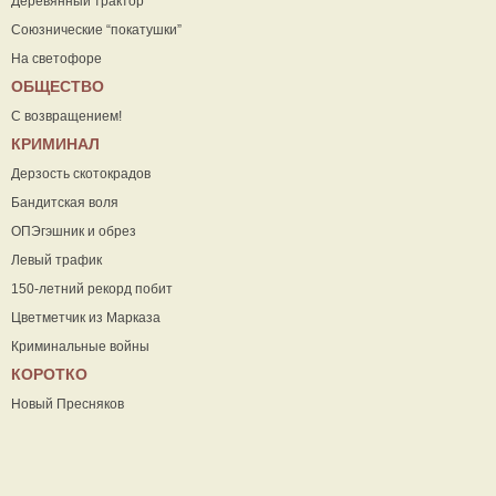
Деревянный трактор
Союзнические “покатушки”
На светофоре
ОБЩЕСТВО
С возвращением!
КРИМИНАЛ
Дерзость скотокрадов
Бандитская воля
ОПЭгэшник и обрез
Левый трафик
150-летний рекорд побит
Цветметчик из Марказа
Криминальные войны
КОРОТКО
Новый Пресняков