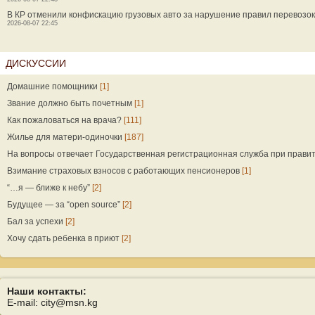
В КР отменили конфискацию грузовых авто за нарушение правил перевозок
2026-08-07 22:45
ДИСКУССИИ
Домашние помощники
[1]
Звание должно быть почетным
[1]
Как пожаловаться на врача?
[111]
Жилье для матери-одиночки
[187]
На вопросы отвечает Государственная регистрационная служба при прави
Взимание страховых взносов с работающих пенсионеров
[1]
“…я — ближе к небу”
[2]
Будущее — за “open source”
[2]
Бал за успехи
[2]
Хочу сдать ребенка в приют
[2]
Наши контакты:
E-mail: city@msn.kg