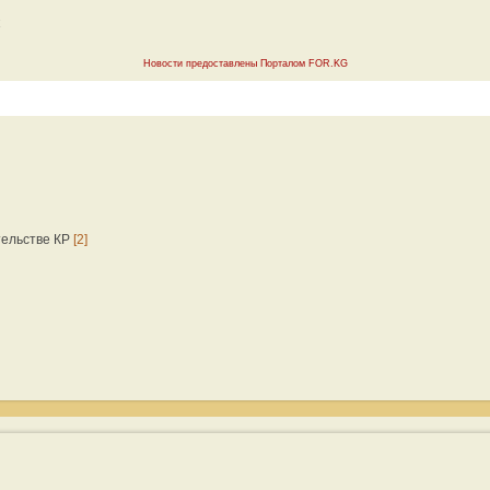
Новости предоставлены Порталом FOR.KG
тельстве КР
[2]