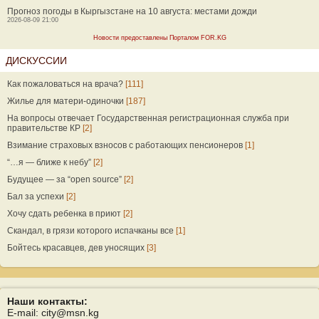
Прогноз погоды в Кыргызстане на 10 августа: местами дожди
2026-08-09 21:00
Новости предоставлены Порталом FOR.KG
ДИСКУССИИ
Как пожаловаться на врача?
[111]
Жилье для матери-одиночки
[187]
На вопросы отвечает Государственная регистрационная служба при
правительстве КР
[2]
Взимание страховых взносов с работающих пенсионеров
[1]
“…я — ближе к небу”
[2]
Будущее — за “open source”
[2]
Бал за успехи
[2]
Хочу сдать ребенка в приют
[2]
Скандал, в грязи которого испачканы все
[1]
Бойтесь красавцев, дев уносящих
[3]
Наши контакты:
E-mail: city@msn.kg