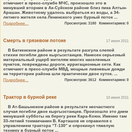
отмечают в пресс-службе МЧС, произошло это в
минувший вторник в Ак-Суйском районе близ пика Алтын-
Арашан. Животному удалось выбраться из воды, а 34-
летнего жителя села Ленинского унес бурный поток ...
Подробнее...
Просмотров: 3180
Комментариев: 0
Смерть в грязевом потоке
17 июня 2011
В Баткенском районе в результате разгула слепой
стихии погибли двое кыргызстанцев. Нанесен серьезный
материальный ущерб жителям многих населенных
пунктов, повреждены дороги, ирригационные сети. Как
отмечают в пресс-службе МВД, мощные ливневые дожди
на территории района шли практически двое суток. ...
Подробнее...
Просмотров: 3612
Комментариев: 0
Трактор в бурной реке
10 июня 2011
В Ат-Башынском районе в результате несчастного
случая погибли двое кыргызстанцев. Произошло это днем
минувшей субботы на берегу реки Кара-Коюн. Именно там
33-летний токмакчанин В. Карташов не справился с
управлением трактора “Т-130” и опрокинул тяжелую
технику в бурный поток ...