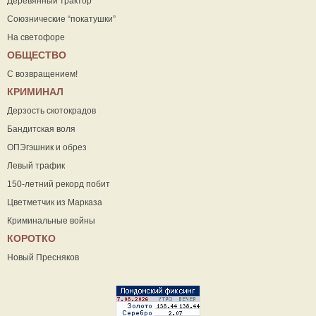
Деревянный трактор
Союзнические “покатушки”
На светофоре
ОБЩЕСТВО
С возвращением!
КРИМИНАЛ
Дерзость скотокрадов
Бандитская воля
ОПЭгэшник и обрез
Левый трафик
150-летний рекорд побит
Цветметчик из Марказа
Криминальные войны
КОРОТКО
Новый Пресняков