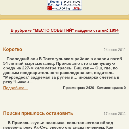
В рубрике "МЕСТО СОБЫТИЙ" найдено статей: 1894
Коротко
24 июня 2011
Последний сон В Токтогульском районе в аварии погиб
54-летний кыргызстанец. Произошло это в минувшую
среду на 227-м километре трассы Бишкек — Ош, где, по
данным предварительного расследования, водитель
“Мерседеса” задремал за рулем и… иномарка слетела в
реку Чычкан ...
Подробнее...
Просмотров: 2420
Комментариев: 0
Поиски пришлось остановить
17 июня 2011
В Прииссыккулье всадника, попытавшегося вброд
пересечь реку Ак-Суу, унесло сильным течением. Как