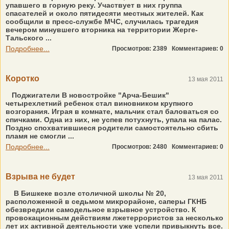
упавшего в горную реку. Участвует в них группа
спасателей и около пятидесяти местных жителей. Как
сообщили в пресс-службе МЧС, случилась трагедия
вечером минувшего вторника на территории Жерге-
Тальского ...
Подробнее...
Просмотров: 2389
Комментариев: 0
Коротко
13 мая 2011
Поджигатели В новостройке "Арча-Бешик"
четырехлетний ребенок стал виновником крупного
возгорания. Играя в комнате, мальчик стал баловаться со
спичками. Одна из них, не успев потухнуть, упала на палас.
Поздно спохватившиеся родители самостоятельно сбить
пламя не смогли ...
Подробнее...
Просмотров: 2480
Комментариев: 0
Взрыва не будет
13 мая 2011
В Бишкеке возле столичной школы № 20,
расположенной в седьмом микрорайоне, саперы ГКНБ
обезвредили самодельное взрывное устройство. К
провокационным действиям лжетеррористов за несколько
лет их активной деятельности уже успели привыкнуть все.