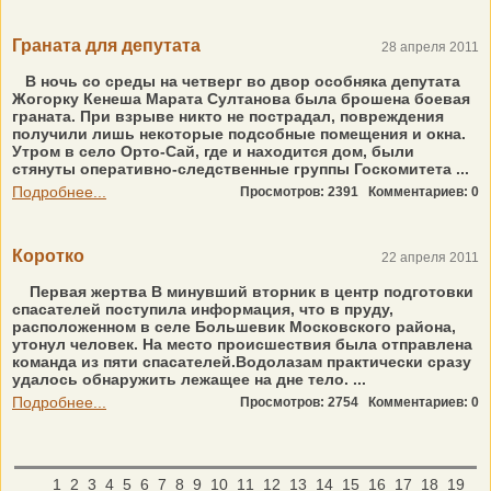
Граната для депутата
28 апреля 2011
В ночь со среды на четверг во двор особняка депутата
Жогорку Кенеша Марата Султанова была брошена боевая
граната. При взрыве никто не пострадал, повреждения
получили лишь некоторые подсобные помещения и окна.
Утром в село Орто-Сай, где и находится дом, были
стянуты оперативно-следственные группы Госкомитета ...
Подробнее...
Просмотров: 2391
Комментариев: 0
Коротко
22 апреля 2011
Первая жертва В минувший вторник в центр подготовки
спасателей поступила информация, что в пруду,
расположенном в селе Большевик Московского района,
утонул человек. На место происшествия была отправлена
команда из пяти спасателей.Водолазам практически сразу
удалось обнаружить лежащее на дне тело. ...
Подробнее...
Просмотров: 2754
Комментариев: 0
1
2
3
4
5
6
7
8
9
10
11
12
13
14
15
16
17
18
19