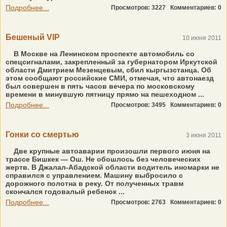
Подробнее...
Просмотров: 3227
Комментариев: 0
Бешеный VIP
10 июня 2011
В Москве на Ленинском проспекте автомобиль со
спецсигналами, закрепленный за губернатором Иркутской
области Дмитрием Мезенцевым, сбил кыргызстанца. Об
этом сообщают российские СМИ, отмечая, что автонаезд
был совершен в пять часов вечера по московскому
времени в минувшую пятницу прямо на пешеходном ...
Подробнее...
Просмотров: 3495
Комментариев: 0
Гонки со смертью
3 июня 2011
Две крупные автоаварии произошли первого июня на
трассе Бишкек — Ош. Не обошлось без человеческих
жертв. В Джалал-Абадской области водитель иномарки не
справился с управлением. Машину выбросило с
дорожного полотна в реку. От полученных травм
скончался годовалый ребенок ...
Подробнее...
Просмотров: 2763
Комментариев: 0