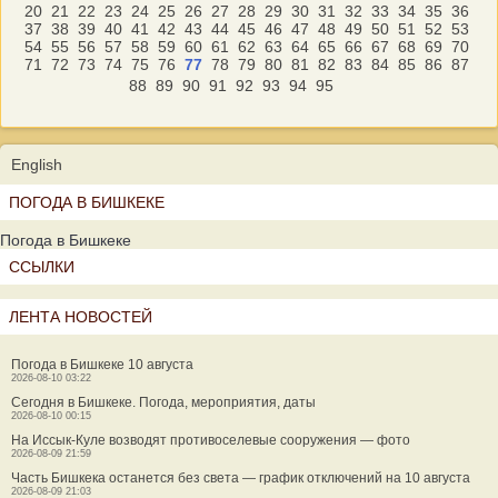
20
21
22
23
24
25
26
27
28
29
30
31
32
33
34
35
36
37
38
39
40
41
42
43
44
45
46
47
48
49
50
51
52
53
54
55
56
57
58
59
60
61
62
63
64
65
66
67
68
69
70
71
72
73
74
75
76
77
78
79
80
81
82
83
84
85
86
87
88
89
90
91
92
93
94
95
English
ПОГОДА В БИШКЕКЕ
Погода в Бишкеке
ССЫЛКИ
ЛЕНТА НОВОСТЕЙ
Погода в Бишкеке 10 августа
2026-08-10 03:22
Сегодня в Бишкеке. Погода, мероприятия, даты
2026-08-10 00:15
На Иссык-Куле возводят противоселевые сооружения — фото
2026-08-09 21:59
Часть Бишкека останется без света — график отключений на 10 августа
2026-08-09 21:03