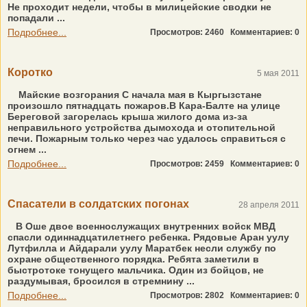
Не проходит недели, чтобы в милицейские сводки не
попадали ...
Подробнее...
Просмотров: 2460
Комментариев: 0
Коротко
5 мая 2011
Майские возгорания С начала мая в Кыргызстане
произошло пятнадцать пожаров.В Кара-Балте на улице
Береговой загорелась крыша жилого дома из-за
неправильного устройства дымохода и отопительной
печи. Пожарным только через час удалось справиться с
огнем ...
Подробнее...
Просмотров: 2459
Комментариев: 0
Спасатели в солдатских погонах
28 апреля 2011
В Оше двое военнослужащих внутренних войск МВД
спасли одиннадцатилетнего ребенка. Рядовые Аран уулу
Лутфилла и Айдарали уулу Маратбек несли службу по
охране общественного порядка. Ребята заметили в
быстротоке тонущего мальчика. Один из бойцов, не
раздумывая, бросился в стремнину ...
Подробнее...
Просмотров: 2802
Комментариев: 0