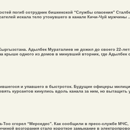
остей погиб сотрудник бишкекской “Службы спасения” Сталб
сателей искала тело утонувшего в канале Кичи-Чуй мужчины ..
 Кыргызстана. Адылбек Мураталиев не дожил до своего 22-ле
на крыше одного из домов в минувший вторник, где Адылбек с
ившегося и упавшего в быстроток. Будущие офицеры милиции 
евять курсантов кинулись вдоль канала за ним, но вытащить 
Тоо сгорел “Мерседес”. Как сообщили в пресс-службе МЧС, в
ичиной возгорания стало короткое замыкание в электропровод