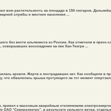
л всю растительность на площади в 150 гектаров. Дальнейше
арной службы и местное населения ...
го без вести альпиниста из России. Как отметили в пресс-
, совершавших восхождение на пик Хан-Тенгри ...
лась кровля. Жертв и пострадавших нет. Как сообщили в пр
, что обвалилась крыша пустующего на тот момент спортзала 
ривел к массовым аварийным отключениям электроэнергии н
е ОАО “Северэлектро”, в результате сильного ветра, отдельн