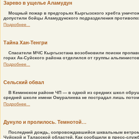
Зарево в ущелье Аламудун
Мощный пожар в предгорьях Кыргызского хребта уничтожи
допустили бойцы Аламудунского подразделения противопож
Подробнее...
Тайна Хан-Тенгри
Спасатели МЧС Кыргызстана возобновили поиски пропавше
горах Ак-Суйского района отделился от группы альпинистов
Подробнее...
Сельский обвал
В Кеминском районе ЧП — в одной из средних школ обруши
средней школе имени Омуралиева не пострадал лишь потому
Подробнее...
Дунуло и пролилось. Темнотой…
Последний дождь, сопровождавшийся шквальным ветром, п
Чуйской и Таласской областей. Как сообщили в пресс-служб