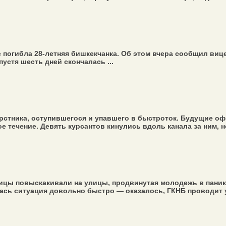
е погибла 28-летняя бишкекчанка. Об этом вчера сообщил виц
устя шесть дней скончалась ...
рстника, оступившегося и упавшего в быстроток. Будущие оф
ое течение. Девять курсантов кинулись вдоль канала за ним, 
цы повыскакивали на улицы, продвинутая молодежь в паник
сь ситуация довольно быстро — оказалось, ГКНБ проводит уч