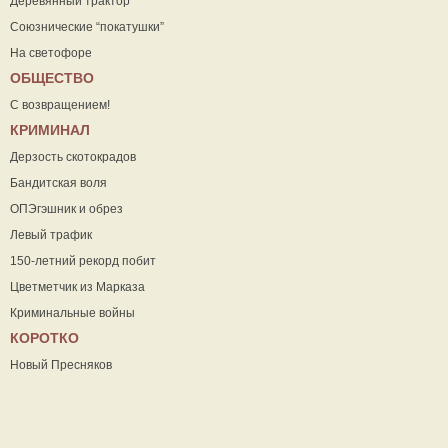
Деревянный трактор
Союзнические “покатушки”
На светофоре
ОБЩЕСТВО
С возвращением!
КРИМИНАЛ
Дерзость скотокрадов
Бандитская воля
ОПЭгэшник и обрез
Левый трафик
150-летний рекорд побит
Цветметчик из Марказа
Криминальные войны
КОРОТКО
Новый Пресняков