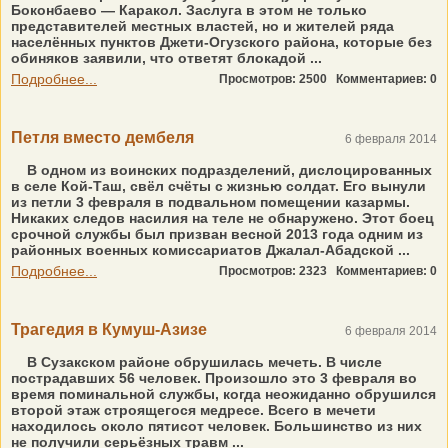
Боконбаево — Каракол. Заслуга в этом не только
представителей местных властей, но и жителей ряда
населённых пунктов Джети-Огузского района, которые без
обиняков заявили, что ответят блокадой ...
Подробнее...
Просмотров: 2500
Комментариев: 0
Петля вместо дембеля
6 февраля 2014
В одном из воинских подразделений, дислоцированных
в селе Кой-Таш, свёл счёты с жизнью солдат. Его вынули
из петли 3 февраля в подвальном помещении казармы.
Никаких следов насилия на теле не обнаружено. Этот боец
срочной службы был призван весной 2013 года одним из
районных военных комиссариатов Джалал-Абадской ...
Подробнее...
Просмотров: 2323
Комментариев: 0
Трагедия в Кумуш-Азизе
6 февраля 2014
В Сузакском районе обрушилась мечеть. В числе
пострадавших 56 человек. Произошло это 3 февраля во
время поминальной службы, когда неожиданно обрушился
второй этаж строящегося медресе. Всего в мечети
находилось около пятисот человек. Большинство из них
не получили серьёзных травм ...