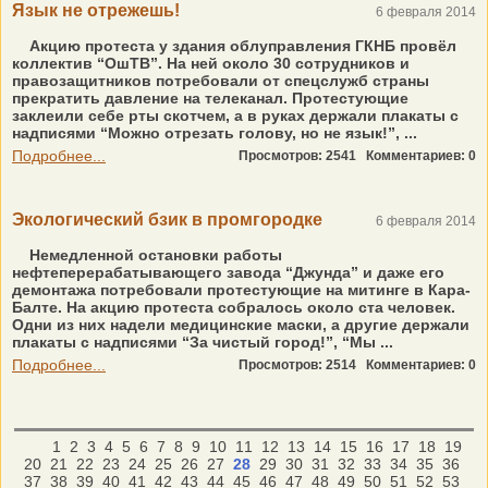
Язык не отрежешь!
6 февраля 2014
Акцию протеста у здания облуправления ГКНБ провёл
коллектив “ОшТВ”. На ней около 30 сотрудников и
правозащитников потребовали от спецслужб страны
прекратить давление на телеканал. Протестующие
заклеили себе рты скотчем, а в руках держали плакаты с
надписями “Можно отрезать голову, но не язык!”, ...
Подробнее...
Просмотров: 2541
Комментариев: 0
Экологический бзик в промгородке
6 февраля 2014
Немедленной остановки работы
нефтеперерабатывающего завода “Джунда” и даже его
демонтажа потребовали протестующие на митинге в Кара-
Балте. На акцию протеста собралось около ста человек.
Одни из них надели медицинские маски, а другие держали
плакаты с надписями “За чистый город!”, “Мы ...
Подробнее...
Просмотров: 2514
Комментариев: 0
1
2
3
4
5
6
7
8
9
10
11
12
13
14
15
16
17
18
19
20
21
22
23
24
25
26
27
28
29
30
31
32
33
34
35
36
37
38
39
40
41
42
43
44
45
46
47
48
49
50
51
52
53