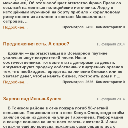
мексиканец. Об этом сообщает агентство Франс Пресс со
ссылкой на местные полицейские источники. Лодку с
истощённым мужчиной на борту прибило к коралловому
рифу одного из атоллов в составе Маршалловых
островов. ...
Подробнее...
Просмотров: 2450
Комментариев: 0
Предложения есть. А спрос?
13 февраля 2014
Дожили — кыргызстанцы во Всемирной паутине
усиленно ищут покупателей почек. Наши
соотечественники, готовые стать донорами за деньги,
аргументируют продажу собственных внутренних органов
тем, что необходимы средства на лечение близких или не
хватает денег, чтобы начать бизнес, построить дом и т ...
Подробнее...
Просмотров: 2636
Комментариев: 0
Зарево над Иссык-Кулем
13 февраля 2014
В Тонском районе в огне пожара погиб 58-летний
сельчанин. Произошло это в селе Конур-Олон, когда огнём
занялся один из домов на улице Таранчиева. Информация
о пожаре подняла на ноги всех местных жителей. И они
отважно ещё до приезда пожарных сами справились с