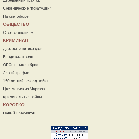
Деревянный трактор
Союзнические “покатушки”
На светофоре
ОБЩЕСТВО
С возвращением!
КРИМИНАЛ
Дерзость скотокрадов
Бандитская воля
ОПЭгэшник и обрез
Левый трафик
150-летний рекорд побит
Цветметчик из Марказа
Криминальные войны
КОРОТКО
Новый Пресняков