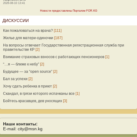
2026-08-10 13:41
Новости предоставлены Порталом FOR.KG
ДИСКУССИИ
Как пожаловаться на врача?
[111]
Жилье для матери-одиночки
[187]
На вопросы отвечает Государственная регистрационная служба при
правительстве КР
[2]
Взимание страховых взносов с работающих пенсионеров
[1]
“…я — ближе к небу”
[2]
Будущее — за “open source”
[2]
Бал за успехи
[2]
Хочу сдать ребенка в приют
[2]
Скандал, в грязи которого испачканы все
[1]
Бойтесь красавцев, дев уносящих
[3]
Наши контакты:
E-mail: city@msn.kg