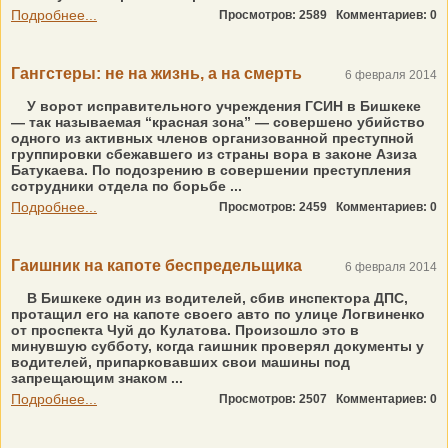
Подробнее...
Просмотров: 2589
Комментариев: 0
Гангстеры: не на жизнь, а на смерть
6 февраля 2014
У ворот исправительного учреждения ГСИН в Бишкеке
— так называемая “красная зона” — совершено убийство
одного из активных членов организованной преступной
группировки сбежавшего из страны вора в законе Азиза
Батукаева. По подозрению в совершении преступления
сотрудники отдела по борьбе ...
Подробнее...
Просмотров: 2459
Комментариев: 0
Гаишник на капоте беспредельщика
6 февраля 2014
В Бишкеке один из водителей, сбив инспектора ДПС,
протащил его на капоте своего авто по улице Логвиненко
от проспекта Чуй до Кулатова. Произошло это в
минувшую субботу, когда гаишник проверял документы у
водителей, припарковавших свои машины под
запрещающим знаком ...
Подробнее...
Просмотров: 2507
Комментариев: 0