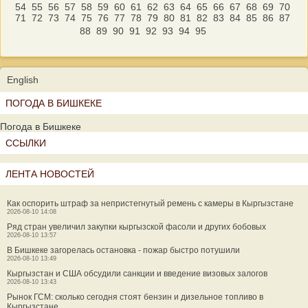
54
55
56
57
58
59
60
61
62
63
64
65
66
67
68
69
70
71
72
73
74
75
76
77
78
79
80
81
82
83
84
85
86
87
88
89
90
91
92
93
94
95
English
ПОГОДА В БИШКЕКЕ
Погода в Бишкеке
ССЫЛКИ
ЛЕНТА НОВОСТЕЙ
Как оспорить штраф за непристегнутый ремень с камеры в Кыргызстане
2026-08-10 14:08
Ряд стран увеличил закупки кыргызской фасоли и других бобовых
2026-08-10 13:57
В Бишкеке загорелась остановка - пожар быстро потушили
2026-08-10 13:49
Кыргызстан и США обсудили санкции и введение визовых залогов
2026-08-10 13:43
Рынок ГСМ: сколько сегодня стоят бензин и дизельное топливо в
Кыргызстане