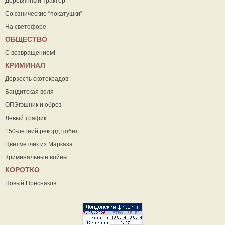
Деревянный трактор
Союзнические “покатушки”
На светофоре
ОБЩЕСТВО
С возвращением!
КРИМИНАЛ
Дерзость скотокрадов
Бандитская воля
ОПЭгэшник и обрез
Левый трафик
150-летний рекорд побит
Цветметчик из Марказа
Криминальные войны
КОРОТКО
Новый Пресняков