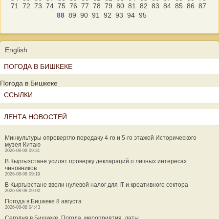
71
72
73
74
75
76
77
78
79
80
81
82
83
84
85
86
87
88
89
90
91
92
93
94
95
English
ПОГОДА В БИШКЕКЕ
Погода в Бишкеке
ССЫЛКИ
ЛЕНТА НОВОСТЕЙ
Минкультуры опровергло передачу 4-го и 5-го этажей Исторического
музея Китаю
2026-08-08 09:31
В Кыргызстане усилят проверку деклараций о личных интересах
чиновников
2026-08-08 09:19
В Кыргызстане ввели нулевой налог для IT и креативного сектора
2026-08-08 09:00
Погода в Бишкеке 8 августа
2026-08-08 04:43
Сегодня в Бишкеке. Погода, мероприятия, даты