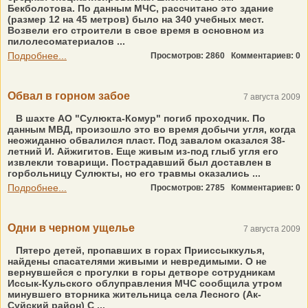
Бекболотова. По данным МЧС, рассчитано это здание
(размер 12 на 45 метров) было на 340 учебных мест.
Возвели его строители в свое время в основном из
пилолесоматериалов ...
Подробнее...
Просмотров: 2860
Комментариев: 0
Обвал в горном забое
7 августа 2009
В шахте АО "Сулюкта-Комур" погиб проходчик. По
данным МВД, произошло это во время добычи угля, когда
неожиданно обвалился пласт. Под завалом оказался 38-
летний И. Айжигитов. Еще живым из-под глыб угля его
извлекли товарищи. Пострадавший был доставлен в
горбольницу Сулюкты, но его травмы оказались ...
Подробнее...
Просмотров: 2785
Комментариев: 0
Одни в черном ущелье
7 августа 2009
Пятеро детей, пропавших в горах Прииссыккулья,
найдены спасателями живыми и невредимыми. О не
вернувшейся с прогулки в горы детворе сотрудникам
Иссык-Кульского облуправления МЧС сообщила утром
минувшего вторника жительница села Лесного (Ак-
Суйский район) С ...