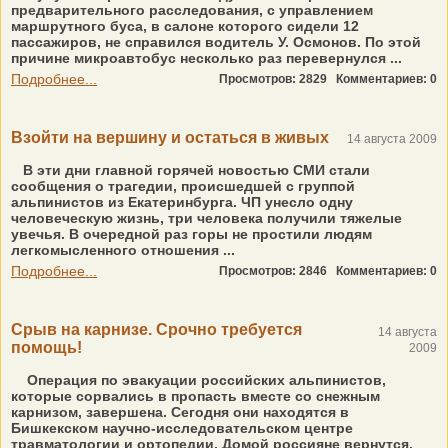
предварительного расследования, с управлением
маршрутного буса, в салоне которого сидели 12
пассажиров, не справился водитель У. Осмонов. По этой
причине микроавтобус несколько раз перевернулся ...
Подробнее...
Просмотров: 2829
Комментариев: 0
Взойти на вершину и остаться в живых
14 августа 2009
В эти дни главной горячей новостью СМИ стали
сообщения о трагедии, происшедшей с группой
альпинистов из Екатеринбурга. ЧП унесло одну
человеческую жизнь, три человека получили тяжелые
увечья. В очередной раз горы не простили людям
легкомысленного отношения ...
Подробнее...
Просмотров: 2846
Комментариев: 0
Срыв на карнизе. Срочно требуется
14 августа
помощь!
2009
Операция по эвакуации российских альпинистов,
которые сорвались в пропасть вместе со снежным
карнизом, завершена. Сегодня они находятся в
Бишкекском научно-исследовательском центре
травматологии и ортопедии. Домой россияне вернутся,