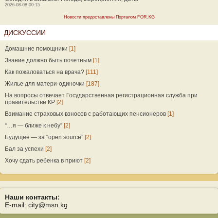
2026-08-08 00:15
Новости предоставлены Порталом FOR.KG
ДИСКУССИИ
Домашние помощники
[1]
Звание должно быть почетным
[1]
Как пожаловаться на врача?
[111]
Жилье для матери-одиночки
[187]
На вопросы отвечает Государственная регистрационная служба при
правительстве КР
[2]
Взимание страховых взносов с работающих пенсионеров
[1]
“…я — ближе к небу”
[2]
Будущее — за “open source”
[2]
Бал за успехи
[2]
Хочу сдать ребенка в приют
[2]
Наши контакты:
E-mail: city@msn.kg