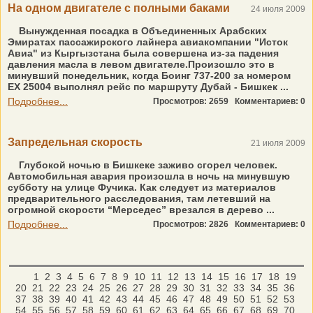
На одном двигателе с полными баками
24 июля 2009
Вынужденная посадка в Объединенных Арабских
Эмиратах пассажирского лайнера авиакомпании "Исток
Авиа" из Кыргызстана была совершена из-за падения
давления масла в левом двигателе.Произошло это в
минувший понедельник, когда Боинг 737-200 за номером
EX 25004 выполнял рейс по маршруту Дубай - Бишкек ...
Подробнее...
Просмотров: 2659
Комментариев: 0
Запредельная скорость
21 июля 2009
Глубокой ночью в Бишкеке заживо сгорел человек.
Автомобильная авария произошла в ночь на минувшую
субботу на улице Фучика. Как следует из материалов
предварительного расследования, там летевший на
огромной скорости “Мерседес” врезался в дерево ...
Подробнее...
Просмотров: 2826
Комментариев: 0
1
2
3
4
5
6
7
8
9
10
11
12
13
14
15
16
17
18
19
20
21
22
23
24
25
26
27
28
29
30
31
32
33
34
35
36
37
38
39
40
41
42
43
44
45
46
47
48
49
50
51
52
53
54
55
56
57
58
59
60
61
62
63
64
65
66
67
68
69
70