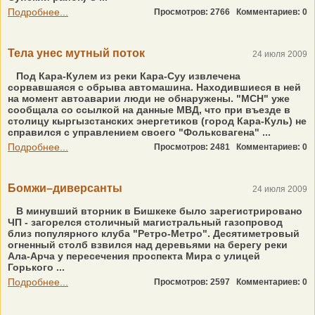
Подробнее...
Просмотров: 2766
Комментариев: 0
Тела унес мутный поток
24 июля 2009
Под Кара-Кулем из реки Кара-Суу извлечена
сорвавшаяся с обрыва автомашина. Находившиеся в ней
на момент автоаварии люди не обнаружены. "МСН" уже
сообщала со ссылкой на данные МВД, что при въезде в
столицу кыргызстанских энергетиков (город Кара-Куль) не
справился с управлением своего "Фольксвагена" ...
Подробнее...
Просмотров: 2481
Комментариев: 0
Бомжи–диверсанты
24 июля 2009
В минувший вторник в Бишкеке было зарегистрировано
ЧП - загорелся столичный магистральный газопровод
близ популярного клуба "Ретро-Метро". Десятиметровый
огненный столб взвился над деревьями на берегу реки
Ала-Арча у пересечения проспекта Мира с улицей
Горького ...
Подробнее...
Просмотров: 2597
Комментариев: 0