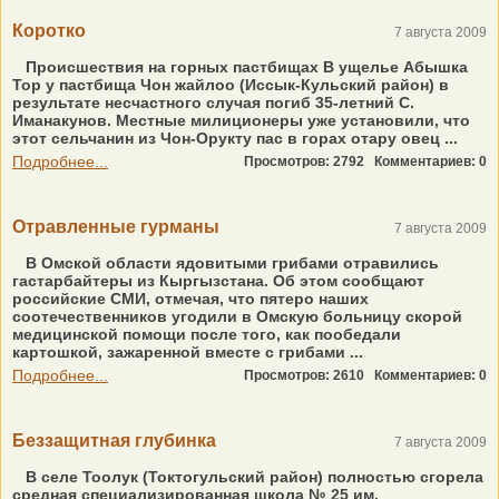
Коротко
7 августа 2009
Происшествия на горных пастбищах В ущелье Абышка
Тор у пастбища Чон жайлоо (Иссык-Кульский район) в
результате несчастного случая погиб 35-летний С.
Иманакунов. Местные милиционеры уже установили, что
этот сельчанин из Чон-Орукту пас в горах отару овец ...
Подробнее...
Просмотров: 2792
Комментариев: 0
Отравленные гурманы
7 августа 2009
В Омской области ядовитыми грибами отравились
гастарбайтеры из Кыргызстана. Об этом сообщают
российские СМИ, отмечая, что пятеро наших
соотечественников угодили в Омскую больницу скорой
медицинской помощи после того, как пообедали
картошкой, зажаренной вместе с грибами ...
Подробнее...
Просмотров: 2610
Комментариев: 0
Беззащитная глубинка
7 августа 2009
В селе Тоолук (Токтогульский район) полностью сгорела
средная специализированная школа № 25 им.