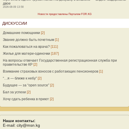
двое
2026-08-09 13:58
Новости предоставлены Порталом FOR.KG
ДИСКУССИИ
Домашние помощники
[2]
Звание должно быть почетным
[1]
Как пожаловаться на врача?
[111]
Жилье для матери-одиночки
[187]
На вопросы отвечает Государственная регистрационная служба при
правительстве КР
[2]
Взимание страховых взносов с работающих пенсионеров
[1]
“…я — ближе к небу”
[2]
Будущее — за “open source”
[2]
Бал за успехи
[2]
Хочу сдать ребенка в приют
[2]
Наши контакты:
E-mail: city@msn.kg