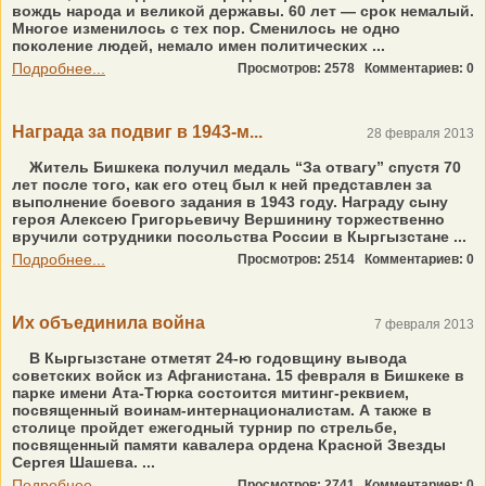
вождь народа и великой державы. 60 лет — срок немалый.
Многое изменилось с тех пор. Сменилось не одно
поколение людей, немало имен политических ...
Подробнее...
Просмотров: 2578
Комментариев: 0
Награда за подвиг в 1943-м...
28 февраля 2013
Житель Бишкека получил медаль “За отвагу” спустя 70
лет после того, как его отец был к ней представлен за
выполнение боевого задания в 1943 году. Награду сыну
героя Алексею Григорьевичу Вершинину торжественно
вручили сотрудники посольства России в Кыргызстане ...
Подробнее...
Просмотров: 2514
Комментариев: 0
Их объединила война
7 февраля 2013
В Кыргызстане отметят 24-ю годовщину вывода
советских войск из Афганистана. 15 февраля в Бишкеке в
парке имени Ата-Тюрка состоится митинг-реквием,
посвященный воинам-интернационалистам. А также в
столице пройдет ежегодный турнир по стрельбе,
посвященный памяти кавалера ордена Красной Звезды
Сергея Шашева. ...
Подробнее...
Просмотров: 2741
Комментариев: 0