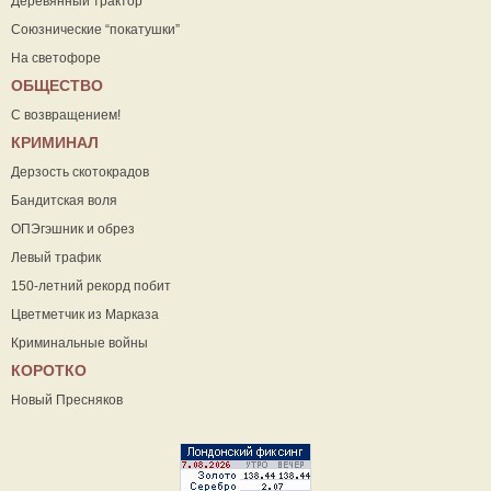
Деревянный трактор
Союзнические “покатушки”
На светофоре
ОБЩЕСТВО
С возвращением!
КРИМИНАЛ
Дерзость скотокрадов
Бандитская воля
ОПЭгэшник и обрез
Левый трафик
150-летний рекорд побит
Цветметчик из Марказа
Криминальные войны
КОРОТКО
Новый Пресняков