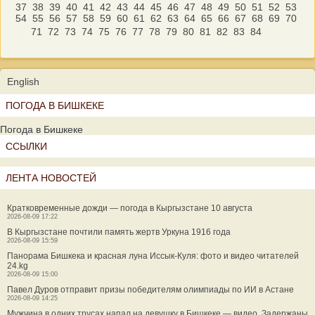
37
38
39
40
41
42
43
44
45
46
47
48
49
50
51
52
53
54
55
56
57
58
59
60
61
62
63
64
65
66
67
68
69
70
71
72
73
74
75
76
77
78
79
80
81
82
83
84
English
ПОГОДА В БИШКЕКЕ
Погода в Бишкеке
ССЫЛКИ
ЛЕНТА НОВОСТЕЙ
Кратковременные дожди — погода в Кыргызстане 10 августа
2026-08-09 17:22
В Кыргызстане почтили память жертв Уркуна 1916 года
2026-08-09 15:59
Панорама Бишкека и красная луна Иссык-Куля: фото и видео читателей
24.kg
2026-08-09 15:00
Павел Дуров отправит призы победителям олимпиады по ИИ в Астане
2026-08-09 14:25
Мужчина в одних трусах напал на девушку в Бишкеке — видео. Задержаны