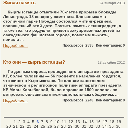
Живая память
24 января 2013
Кыргызстанцы отметили 70-летие прорыва блокады
Ленинграда. 18 января у памятника блокадникам в
столичном парке Победы состоялся митинг-реквием,
посвященный этой дате. Почтить память ленинградцев, а
также тех, кто радушно принял эвакуированных детей из
осажденного фашистами города, помог им выжить,
пришли ...
Подробнее...
Просмотров: 2535
Комментариев: 0
Кто они — кыргызстанцы?
13 декабря 2012
По данным опроса, проведенного аппаратом президента
КР, более половины — 56 процентов населения гордится,
что живет в Кыргызстане. По словам завотделом
этнической и религиозной политики аппарата президента
КР Миры Карыбаевой, было опрошено 1500 человек по
вопросам, связанным с межнациональным общением. ...
Подробнее...
Просмотров: 2248
Комментариев: 0
1
2
3
4
5
6
7
8
9
10
11
12
13
14
15
16
17
18
19
20
21
22
23
24
25
26
27
28
29
30
31
32
33
34
35
36