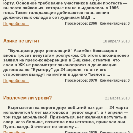
юрту. Основное требование участников акции протеста —
выплата пайковых, которые им не выдавались с 1996
года. Также голодающие добиваются повышения
должностных окладов сотрудникам МВД ...
Подробнее...
Просмотров: 2366
Комментариев: 0
Азике не шутит
18 апреля 2013
“Бульдозер двух революций” Азимбек Бекназаров
вновь грозит депутатам роспуском. Об этом оппозиционер
заявил на пресс-конференции в Бишкеке, отметив, что
если в ЖК не рассмотрят законопроект о денонсации
договора по “Кумтору” до 24 апреля, то он и его
сторонники выйдут на митинг к зданию “Белого ...
Подробнее...
Просмотров: 3070
Комментариев: 0
Извлечем ли уроки?
21 марта 2013
Кыргызстан на пороге двух событийных дат — 24 марта
исполняется 8 лет мартовской “революции”, а 7 апреля —
три года апрельской. Признаться, нет желания вступать в
спор, чего больше, позитива или негатива, принесли они.
Пусть каждый считает по-своему ...
Подробнее...
Просмотров: 2525
Комментариев: 0